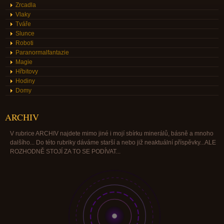
Zrcadla
Vlaky
Tváře
Slunce
Roboti
Paranormalfantazie
Magie
Hřbitovy
Hodiny
Domy
ARCHIV
V rubrice ARCHIV najdete mimo jiné i mojí sbírku minerálů, básně a mnoho
dalšího... Do této rubriky dáváme starší a nebo již neaktuální příspěvky...ALE
ROZHODNĚ STOJÍ ZA TO SE PODÍVAT...