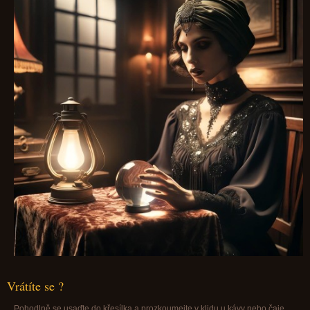
Vrátíte se ?
Pohodlně se usaďte do křesílka a prozkoumejte v klidu u kávy nebo čaje