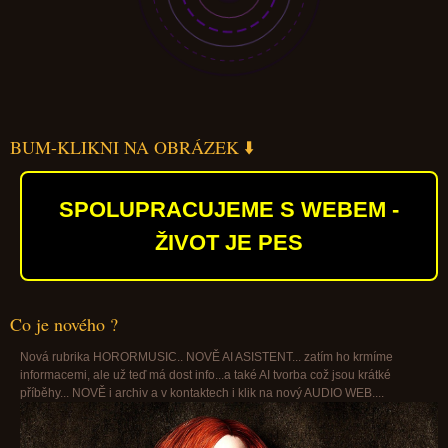
BUM-KLIKNI NA OBRÁZEK ⬇️
SPOLUPRACUJEME S WEBEM -
ŽIVOT JE PES
Co je nového ?
Nová rubrika HORORMUSIC.. NOVĚ AI ASISTENT... zatím ho krmíme
informacemi, ale už teď má dost info...a také AI tvorba což jsou krátké
příběhy... NOVĚ i archiv a v kontaktech i klik na nový AUDIO WEB....