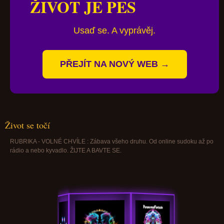
ŽIVOT JE PES
Usaď se. A vyprávěj.
PŘEJÍT NA NOVÝ WEB →
Život se točí
RUBRIKA - VOLNÉ CHVÍLE : Zábava všeho druhu. Od online sudoku až po
rádio a nebo kyvadlo. ŽIJTE A BAVTE SE.