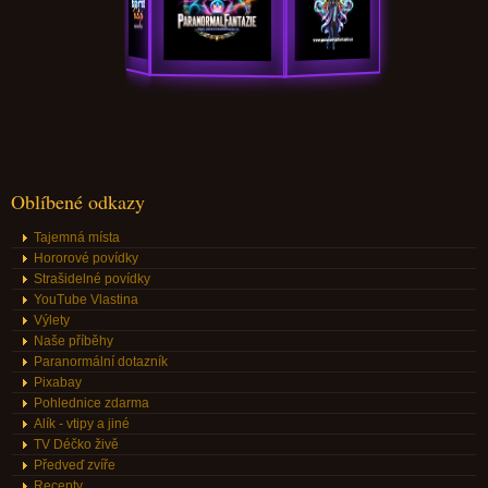
Oblíbené odkazy
Tajemná místa
Hororové povídky
Strašidelné povídky
YouTube Vlastina
Výlety
Naše příběhy
Paranormální dotazník
Pixabay
Pohlednice zdarma
Alík - vtipy a jiné
TV Déčko živě
Předveď zvíře
Recepty