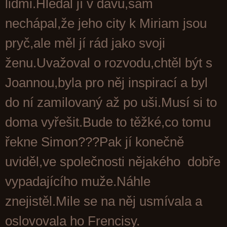
lidmi.Hledal jí v davu,sám
nechápal,že jeho city k Miriam jsou
pryč,ale měl jí rád jako svoji
ženu.Uvažoval o rozvodu,chtěl být s
Joannou,byla pro něj inspirací a byl
do ní zamilovaný až po uši.Musí si to
doma vyřešit.Bude to těžké,co tomu
řekne Simon???Pak jí konečně
uviděl,ve společnosti nějakého dobře
vypadajícího muže.Náhle
znejistěl.Mile se na něj usmívala a
oslovovala ho Frencisy.