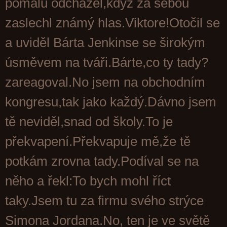
pomalu odcházel,když za sebou
zaslechl známý hlas.Viktore!Otočil se
a uviděl Bárta Jenkinse se širokým
úsměvem na tváři.Bárte,co ty tady?
zareagoval.No jsem na obchodním
kongresu,tak jako každý.Dávno jsem
tě neviděl,snad od školy.To je
překvapení.Překvapuje mě,že tě
potkám zrovna tady.Podíval se na
něho a řekl:To bych mohl říct
taky.Jsem tu za firmu svého strýce
Simona Jordana.No, ten je ve světě