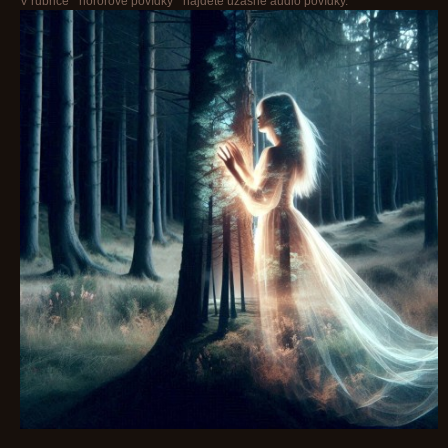
V rubrice " hororové povídky " najdete úžasné audio povídky.