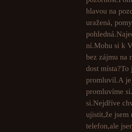
hlavou na pozd
uražená, pomys
pohledná.Najed
ní.Mohu si k V
bez zájmu na 
dost místa?To j
promluvil.A j
promluvíme si
si.Nejdříve ch
ujistit,že jse
telefon,ale js