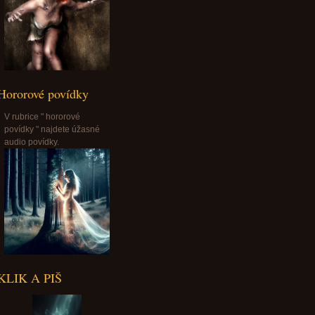
Hororové povídky
V rubrice " hororové
povídky " najdete úžasné
audio povídky.
KLIK A PIŠ