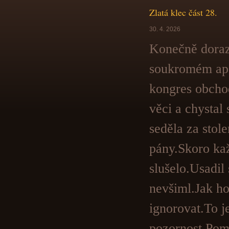
Zlatá klec část 28.
30. 4. 2026
Konečně dorazi
soukromém apa
kongres obchod
věci a chystal
seděla za stol
pány.Skoro kaž
slušelo.Usadil 
nevšiml.Jak ho
ignorovat.To j
pozornost.Pomy