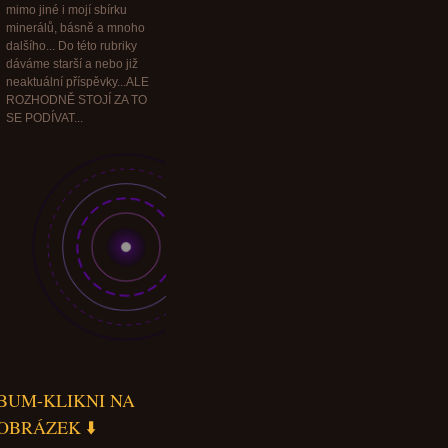
mimo jiné i mojí sbírku
minerálů, básně a mnoho
dalšího... Do této rubriky
dáváme starší a nebo již
neaktuální příspěvky...ALE
ROZHODNĚ STOJÍ ZA TO
SE PODÍVAT...
BUM-KLIKNI NA
OBRÁZEK ⬇️