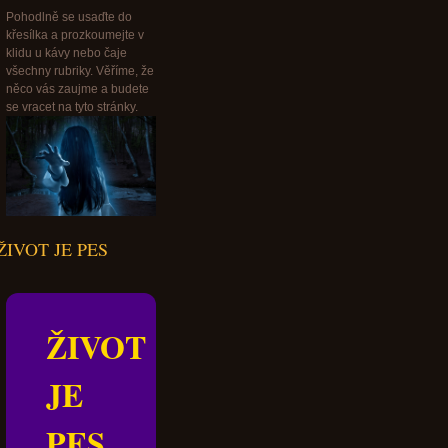
Pohodlně se usaďte do
křesílka a prozkoumejte v
klidu u kávy nebo čaje
všechny rubriky. Věříme, že
něco vás zaujme a budete
se vracet na tyto stránky.
ŽIVOT JE PES
ŽIVOT
JE
PES