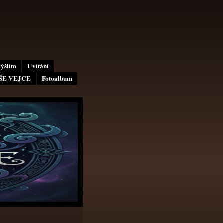
mýšlím
Uvítání
AŠE VEJCE
Fotoalbum