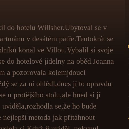
l do hotelu Willsher.Ubytoval se v
rtmánu v desátém patře.Tentokrát se
níků konal ve Villou.Vybalil si svoje
 se do hotelové jídelny na oběd.Joanna
em a pozorovala kolemjdoucí
dý se za ní ohlédl,dnes jí to opravdu
se u protějšího stolu,ale hned si jí
 uviděla,rozhodla se,že ho bude
e nejlepší metoda jak přitáhnout
slela si.Když jí uviděl, pokynul