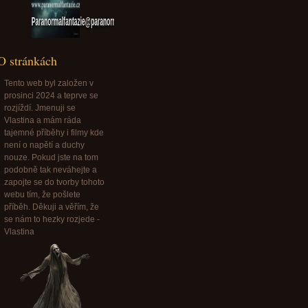
Paranormalfantazie@paranormalfantazie.cz
O stránkách
Tento web byl založen v
prosinci 2024 a teprve se
rozjíždí. Jmenuji se
Vlastina a mám ráda
tajemné příběhy i filmy kde
není o napětí a duchy
nouze. Pokud jste na tom
podobně tak neváhejte a
zapojte se do tvorby tohoto
webu tím, že pošlete
příběh. Děkuji a věřím, že
se nám to hezky rozjede -
Vlastina