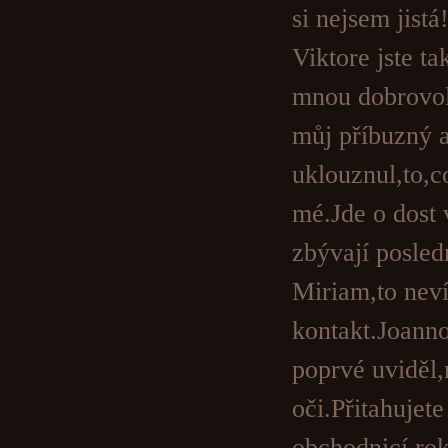
si nejsem jist
Viktore jste ta
mnou dobrovol
můj příbuzný a
uklouznul,to,c
mé.Jde o dost
zbývají posled
Miriam,to neví
kontakt.Joann
poprvé uviděl,
oči.Přitahujet
obchodnicí rok