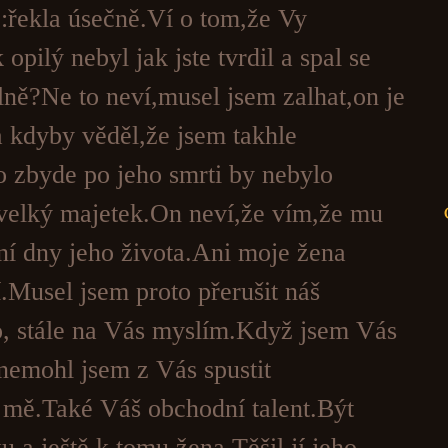
á!:řekla úsečně.Ví o tom,že Vy
k opilý nebyl jak jste tvrdil a spal se
ně?Ne to neví,musel jsem zalhat,on je
 kdyby věděl,že jsem takhle
o zbyde po jeho smrti by nebylo
 velký majetek.On neví,že vím,že mu
ní dny jeho života.Ani moje žena
.Musel jsem proto přerušit náš
o, stále na Vás myslím.Když jsem Vás
nemohl jsem z Vás spustit
e mě.Také Váš obchodní talent.Být
u a ještě k tomu žena.Těšil jí jeho