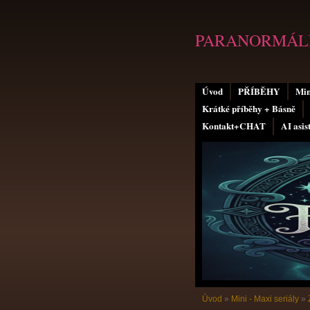
PARANORMÁLN
Úvod
PŘÍBĚHY
Min
Krátké příběhy + Básně
Kontakt+CHAT
AI asis
Úvod
»
Mini - Maxi seriály
»