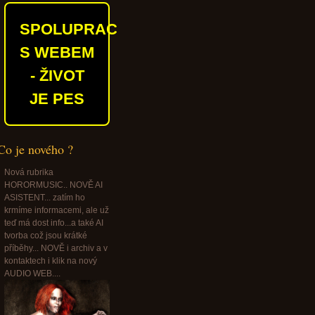
SPOLUPRACUJEME
S WEBEM
- ŽIVOT
JE PES
Co je nového ?
Nová rubrika
HORORMUSIC.. NOVĚ AI
ASISTENT... zatím ho
krmíme informacemi, ale už
teď má dost info...a také AI
tvorba což jsou krátké
příběhy... NOVĚ i archiv a v
kontaktech i klik na nový
AUDIO WEB....