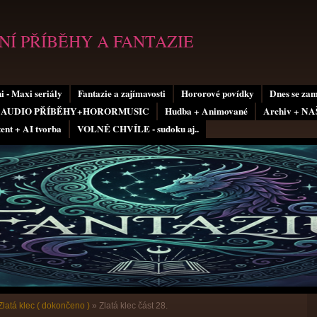
Í PŘÍBĚHY A FANTAZIE
i - Maxi seriály
Fantazie a zajímavosti
Hororové povídky
Dnes se za
AUDIO PŘÍBĚHY+HORORMUSIC
Hudba + Animované
Archiv + N
tent + AI tvorba
VOLNÉ CHVÍLE - sudoku aj..
Zlatá klec ( dokončeno )
»
Zlatá klec část 28.