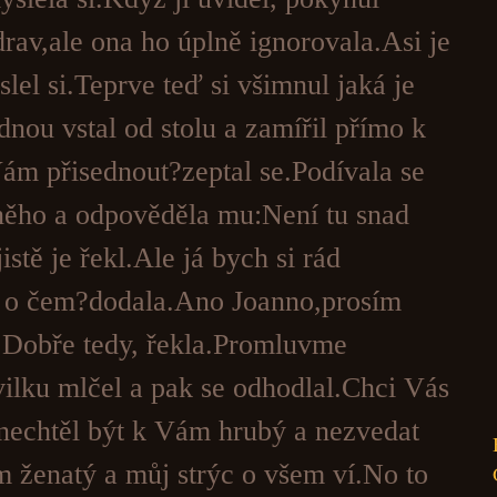
rav,ale ona ho úplně ignorovala.Asi je
lel si.Teprve teď si všimnul jaká je
nou vstal od stolu a zamířil přímo k
ám přisednout?zeptal se.Podívala se
něho a odpověděla mu:Není tu snad
istě je řekl.Ale já bych si rád
e o čem?dodala.Ano Joanno,prosím
.Dobře tedy, řekla.Promluvme
vilku mlčel a pak se odhodlal.Chci Vás
m nechtěl být k Vám hrubý a nezvedat
em ženatý a můj strýc o všem ví.No to