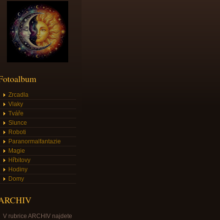
Fotoalbum
Zrcadla
Vlaky
Tváře
Slunce
Roboti
Paranormalfantazie
Magie
Hřbitovy
Hodiny
Domy
ARCHIV
V rubrice ARCHIV najdete