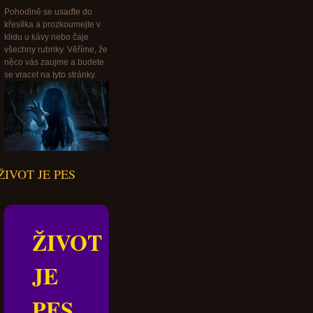
Pohodlně se usaďte do
křesílka a prozkoumejte v
klidu u kávy nebo čaje
všechny rubriky. Věříme, že
něco vás zaujme a budete
se vracet na tyto stránky.
ŽIVOT JE PES
ŽIVOT
JE
PES