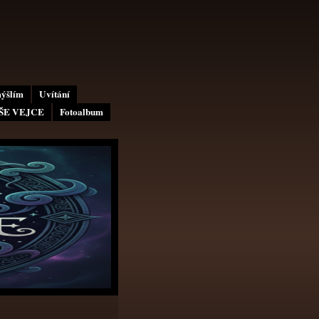
mýšlím
Uvítání
AŠE VEJCE
Fotoalbum