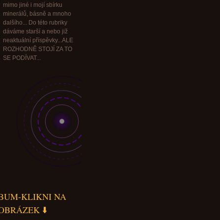
mimo jiné i mojí sbírku
minerálů, básně a mnoho
dalšího... Do této rubriky
dáváme starší a nebo již
neaktuální příspěvky...ALE
ROZHODNĚ STOJÍ ZA TO
SE PODÍVAT...
BUM-KLIKNI NA
OBRÁZEK ⬇️