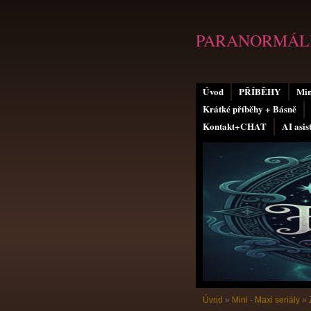
PARANORMÁLN
Úvod
PŘÍBĚHY
Min
Krátké příběhy + Básně
Kontakt+CHAT
AI asis
Úvod
»
Mini - Maxi seriály
»