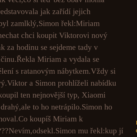
edstavovala jak zařídí jejich
byl zamlklý,Simon řekl:Miriam
echat chci koupit Viktorovi nový
k za hodinu se sejdeme tady v
ačinu.Řekla Miriam a vydala se
lení s ratanovým nábytkem.Vždy si
vý.Viktor a Simon prohlíželi nabídku
koupil ten nejnovější typ, Xiaomi
 drahý,ale to ho netrápilo.Simon ho
choval.Co koupíš Miriam k
??Nevím,odsekl.Simon mu řekl:kup jí