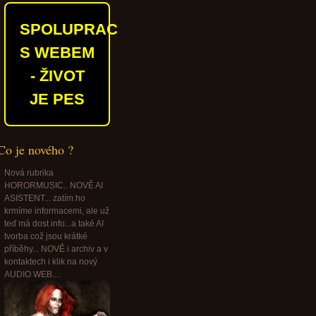
SPOLUPRACUJEME
S WEBEM
- ŽIVOT
JE PES
Co je nového ?
Nová rubrika
HORORMUSIC.. NOVĚ AI
ASISTENT... zatím ho
krmíme informacemi, ale už
teď má dost info...a také AI
tvorba což jsou krátké
příběhy... NOVĚ i archiv a v
kontaktech i klik na nový
AUDIO WEB....