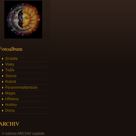
Fotoalbum
Zrcadla
Vlaky
Tváře
Slunce
Roboti
Paranormalfantazie
Magie
Hřbitovy
Hodiny
Domy
ARCHIV
V rubrice ARCHIV najdete