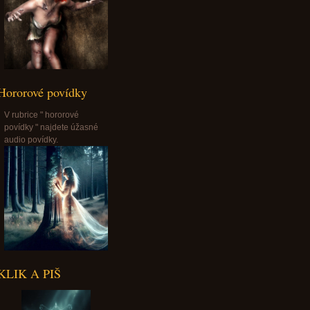
Hororové povídky
V rubrice " hororové
povídky " najdete úžasné
audio povídky.
KLIK A PIŠ