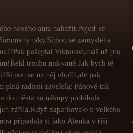
ého nového auta nabažit.Pojeď se
Simone ty taky.Simon se zamyslel a
 ne!?Pak pošeptal Viktorovi,máš už pro
m!Řekl trochu naštvaně.Jak bych tě
?Simon se na něj obořil,ale pak
m plná radosti zavelela: Pánové tak
ta do města za nákupy probíhala
jen zářila.Když zaparkovalo u velkého
tra připadala si jako Alenka v říši
ik věcí,co si teď bez obav mohla