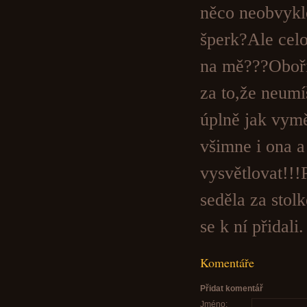
něco neobvyklé
šperk?Ale celo
na mě???Oboři
za to,že neumíš
úplně jak vymě
všimne i ona a
vysvětlovat!!!
seděla za stol
se k ní přidali.
Komentáře
Přidat komentář
Jméno: