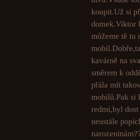
koupit.Už si př
domek.Viktor 
můžeme tě tu n
mobil.Dobře,ta
kavárně na sv
směrem k oddě
přála mít tako
mobilů.Pak si 
redmi,byl dost
neustále popi
narozeninám??