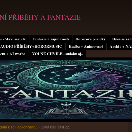
Í PŘÍBĚHY A FANTAZIE
i - Maxi seriály
Fantazie a zajímavosti
Hororové povídky
Dnes se za
AUDIO PŘÍBĚHY+HORORMUSIC
Hudba + Animované
Archiv + N
tent + AI tvorba
VOLNÉ CHVÍLE - sudoku aj..
Zlatá klec ( dokončeno )
»
Zlatá klec část 22.