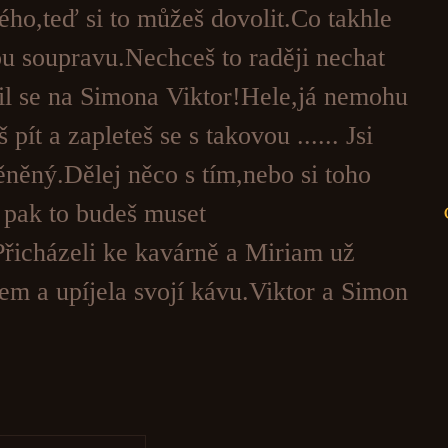
ho,teď si to můžeš dovolit.Co takhle
u soupravu.Nechceš to raději nechat
l se na Simona Viktor!Hele,já nemohu
 pít a zapleteš se s takovou ...... Jsi
něný.Dělej něco s tím,nebo si toho
 pak to budeš muset
Přicházeli ke kavárně a Miriam už
kem a upíjela svojí kávu.Viktor a Simon