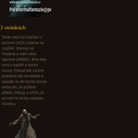
Paranormalfantazie@paranormalfantazie.cz
O stránkách
Tento web byl založen v
prosinci 2024 a teprve se
rozjíždí. Jmenuji se
Vlastina a mám ráda
tajemné příběhy i filmy kde
není o napětí a duchy
nouze. Pokud jste na tom
podobně tak neváhejte a
zapojte se do tvorby tohoto
webu tím, že pošlete
příběh. Děkuji a věřím, že
se nám to hezky rozjede -
Vlastina