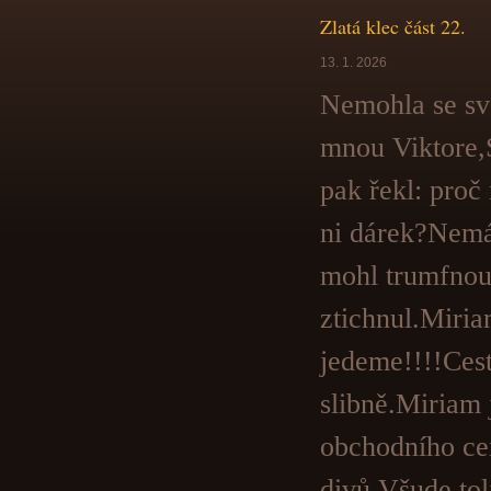
Zlatá klec část 22.
13. 1. 2026
Nemohla se sv
mnou Viktore,
pak řekl: proč
ni dárek?Nemá
mohl trumfnout
ztichnul.Miria
jedeme!!!!Ces
slibně.Miriam 
obchodního cen
divů.Všude tol