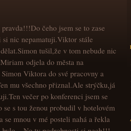
 pravda!!!Do čeho jsem se to zase
i si nic nepamatuji.Viktor stále
dělat.Simon tušil,že v tom nebude nic
Miriam odjela do města na
 Simon Viktora do své pracovny a
Ten mu všechno přiznal.Ale strýčku,já
uji.Ten večer po konferenci jsem se
no se s tou ženou probudil v hotelovém
a se mnou v mé posteli nahá a řekla
 bylo ...No ty podrobnosti si nech!!!