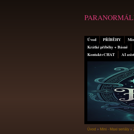
PARANORMÁLN
Úvod
PŘÍBĚHY
Min
Krátké příběhy + Básně
Kontakt+CHAT
AI asis
Úvod
»
Mini - Maxi seriály
»