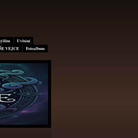
mýšlím
Uvítání
AŠE VEJCE
Fotoalbum