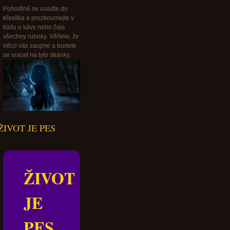
Pohodlně se usaďte do
křesílka a prozkoumejte v
klidu u kávy nebo čaje
všechny rubriky. Věříme, že
něco vás zaujme a budete
se vracet na tyto stránky.
ŽIVOT JE PES
ŽIVOT
JE
PES