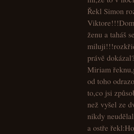
Řekl Simon roz
Viktore!!!Doma
ženu a taháš s
miluji!!!rozkři
právě dokázal
Miriam řeknu,
od toho odrazov
to,co jsi způso
než vyšel ze d
nikdy neudělal
a ostře řekl:H