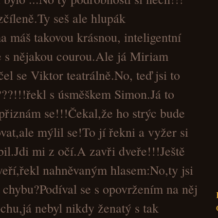
číleně.Ty seš ale hlupák
 máš takovou krásnou, inteligentní
e s nějakou courou.Ale já Miriam
čel se Viktor teatrálně.No, teď jsi to
???!!!řekl s úsměškem Simon.Já to
přiznám se!!!Čekal,že ho strýc bude
at,ale mýlil se!To jí řekni a vyžer si
bil.Jdi mi z očí.A zavři dveře!!!Ještě
veří,řekl nahněvaným hlasem:No,ty jsi
 chybu?Podíval se s opovržením na něj
ochu,já nebyl nikdy ženatý s tak