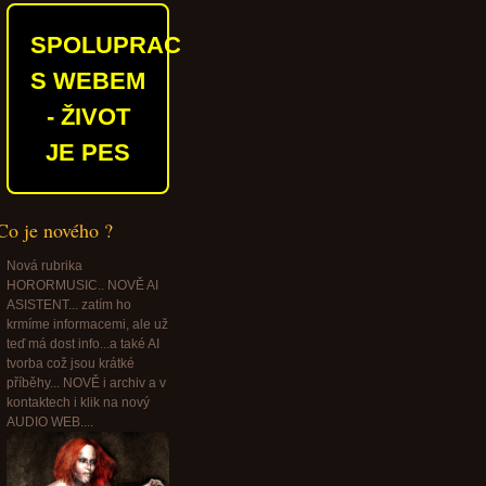
SPOLUPRACUJEME
S WEBEM
- ŽIVOT
JE PES
Co je nového ?
Nová rubrika
HORORMUSIC.. NOVĚ AI
ASISTENT... zatím ho
krmíme informacemi, ale už
teď má dost info...a také AI
tvorba což jsou krátké
příběhy... NOVĚ i archiv a v
kontaktech i klik na nový
AUDIO WEB....