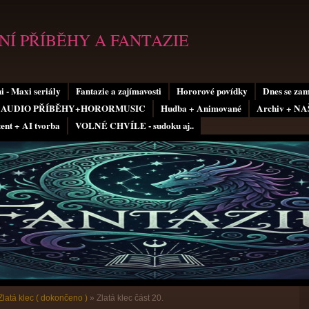
Í PŘÍBĚHY A FANTAZIE
i - Maxi seriály
Fantazie a zajímavosti
Hororové povídky
Dnes se za
AUDIO PŘÍBĚHY+HORORMUSIC
Hudba + Animované
Archiv + N
tent + AI tvorba
VOLNÉ CHVÍLE - sudoku aj..
Zlatá klec ( dokončeno )
»
Zlatá klec část 20.