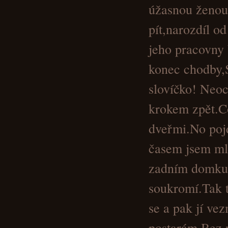
úžasnou ženou
pít,narozdíl od
jeho pracovny b
konec chodby,S
slovíčko! Neoc
krokem zpět.Co
dveřmi.No pojď
časem jsem mlu
zadním domku,
soukromí.Tak t
se a pak jí v
postarám.Bez n