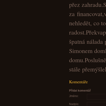
přez zahradu.S
za financovat,
nehledět, co t
radost.Překvap
špatná nálada 
Simonem domlu
domu.Poslušně š
stále přemýšlel 
Komentáře
Přidat komentář
Jméno:
Nadpis: