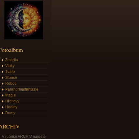
Fotoalbum
Zrcadla
Vlaky
Tváře
Slunce
Roboti
Paranormalfantazie
Magie
Hřbitovy
Hodiny
Domy
ARCHIV
V rubrice ARCHIV najdete