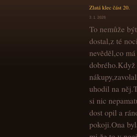
Zlatá klec část 20.
3. 1. 2026
To nemůže být
dostal,z té noc
nevěděl,co má 
dobrého.Když 
nákupy,zavolal
uhodil na něj.
si nic nepamat
dost opil a rá
pokoji.Ona byl
mi,že to v noci