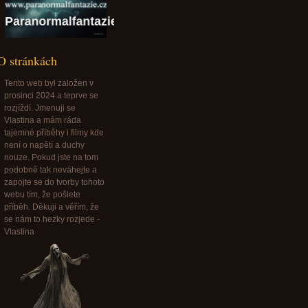
alfantazie@paranormalfantazie.cz
O stránkách
Tento web byl založen v
prosinci 2024 a teprve se
rozjíždí. Jmenuji se
Vlastina a mám ráda
tajemné příběhy i filmy kde
není o napětí a duchy
nouze. Pokud jste na tom
podobně tak neváhejte a
zapojte se do tvorby tohoto
webu tím, že pošlete
příběh. Děkuji a věřím, že
se nám to hezky rozjede -
Vlastina