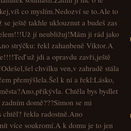
íkej,víš co myslím.Nedozví se to.Ale to
ž se ještě takhle uklouznut a budeš zas
elem!!!Už jí neubližuj!Mám ji rád jako
Ano strýčku: řekl zahanbeně Viktor.A
e!!!!Teď už jdi a opravdu zavři,ještě
Odešel,šel chvilku ven,v zahradě stála
em přemýšlela.Šel k ní a řekl:Lásko,
z města?Ano,přikývla. Chtěla bys bydlet
m zadním domě???Simon se mi
s chtěl? řekla radostně.Ano
ít více soukromí.A k domu je to jen