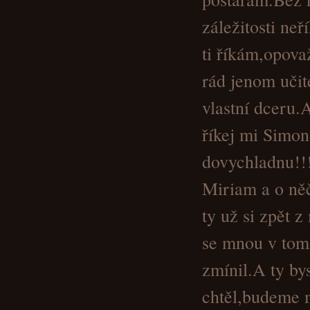
záležitosti neř
ti říkám,opova
rád jenom učit
vlastní dceru.
říkej mi Simon
dovychladnu!!!
Miriam a o něč
ty už si zpět 
se mnou v to
zmínil.A ty by
chtěl,budeme m