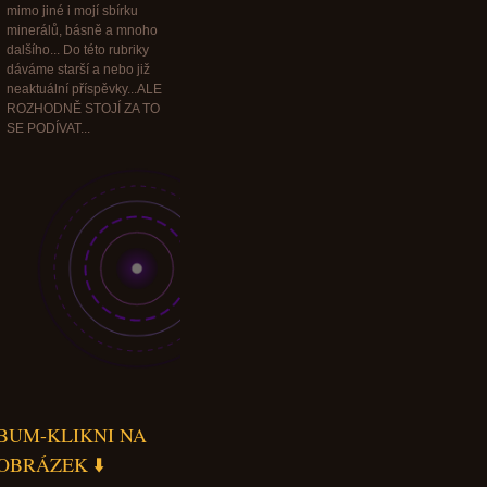
mimo jiné i mojí sbírku
minerálů, básně a mnoho
dalšího... Do této rubriky
dáváme starší a nebo již
neaktuální příspěvky...ALE
ROZHODNĚ STOJÍ ZA TO
SE PODÍVAT...
BUM-KLIKNI NA
OBRÁZEK ⬇️