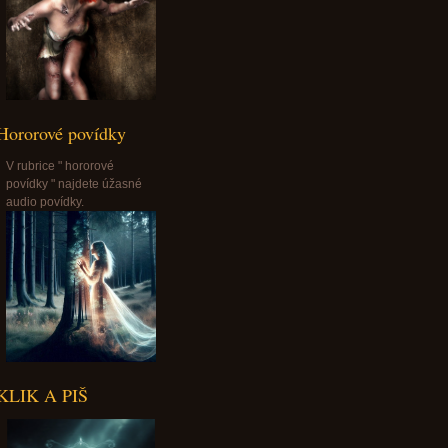
Hororové povídky
V rubrice " hororové
povídky " najdete úžasné
audio povídky.
KLIK A PIŠ