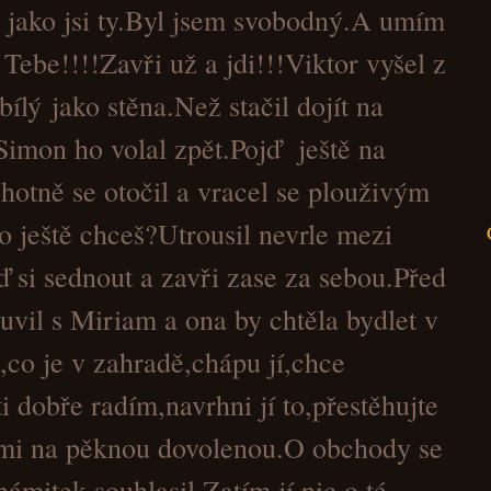
 jako jsi ty.Byl jsem svobodný.A umím
 Tebe!!!!Zavři už a jdi!!!Viktor vyšel z
ílý jako stěna.Než stačil dojít na
imon ho volal zpět.Pojď ještě na
hotně se otočil a vracel se plouživým
 ještě chceš?Utrousil nevrle mezi
 si sednout a zavři zase za sebou.Před
vil s Miriam a ona by chtěla bydlet v
co je v zahradě,chápu jí,chce
i dobře radím,navrhni jí to,přestěhujte
ezmi na pěknou dovolenou.O obchody se
ámitek souhlasil.Zatím jí nic o té