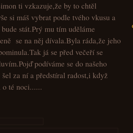
imon ti vzkazuje,že by to chtěl
Paranorm
vše si máš vybrat podle tvého vkusu a
o bude stát.Prý mu tím uděláme
eně se na něj dívala.Byla ráda,že jeho
pominula.Tak já se před večeří se
vím.Pojď podíváme se do našeho
el za ní a předstíral radost,i když
o té noci......