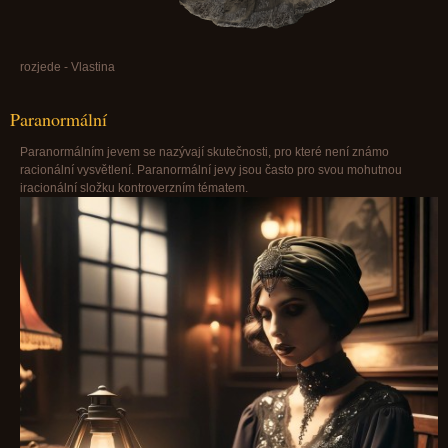
rozjede - Vlastina
Paranormální
Paranormálním jevem se nazývají skutečnosti, pro které není známo
racionální vysvětlení. Paranormální jevy jsou často pro svou mohutnou
iracionální složku kontroverzním tématem.