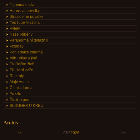
Tajemná místa
Hororové povídky
Strašidelné povídky
YouTube Vlastina
Výlety
Naše příběhy
Paranormální dotazník
Pixabay
Pohlednice zdarma
Alík - vtipy a jiné
TV Déčko živě
Předveď zvíře
Recepty
Moje Audio
Čtení zdarma
Puzzle
Život je pes
BLOGGER U KRBU
Archiv
<<
08 /
2026
>>