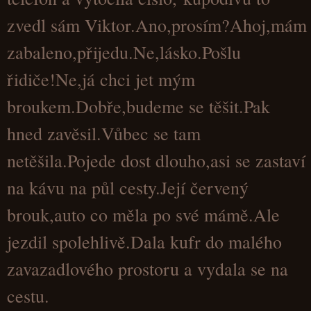
zvedl sám Viktor.Ano,prosím?Ahoj,mám
zabaleno,přijedu.
Ne,lásko.Pošlu
řidiče!Ne,já chci jet mým
broukem.Dobře,budeme se těšit.Pak
hned zavěsil.Vůbec se tam
netěšila.Pojede dost dlouho,asi se zastaví
na kávu na půl cesty.Její červený
brouk,auto co měla po své mámě.Ale
jezdil spolehlivě.Dala kufr do malého
zavazadlového prostoru a vydala se na
cestu.