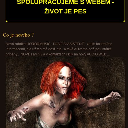
SPOLUPRACUJEME S WEBEM -
ŽIVOT JE PES
Co je nového ?
Nová rubrika HORORMUSIC.. NOVĚ AI ASISTENT... zatím ho krmíme
informacemi, ale už teď má dost info...a také AI tvorba což jsou krátké
příběhy... NOVĚ i archiv a v kontaktech i klik na nový AUDIO WEB....