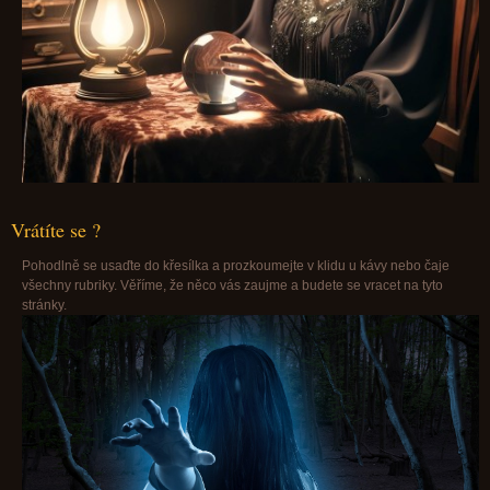
Vrátíte se ?
Pohodlně se usaďte do křesílka a prozkoumejte v klidu u kávy nebo čaje
všechny rubriky. Věříme, že něco vás zaujme a budete se vracet na tyto
stránky.