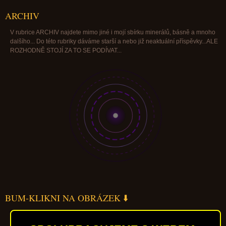
ARCHIV
V rubrice ARCHIV najdete mimo jiné i mojí sbírku minerálů, básně a mnoho
dalšího... Do této rubriky dáváme starší a nebo již neaktuální příspěvky...ALE
ROZHODNĚ STOJÍ ZA TO SE PODÍVAT...
BUM-KLIKNI NA OBRÁZEK ⬇️