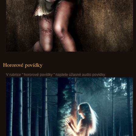
Hororové povídky
V rubrice " hororové povídky " najdete úžasné audio povídky.