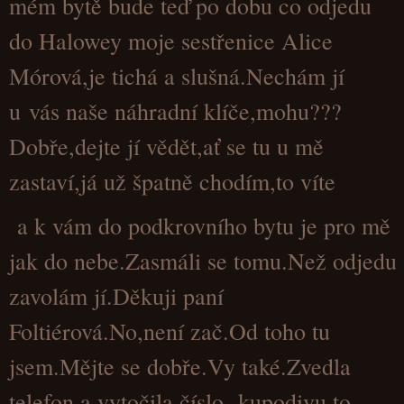
mém bytě bude teď po dobu co odjedu
do Halowey moje sestřenice Alice
Mórová,je tichá a slušná.Nechám jí
u vás naše náhradní klíče,mohu???
Dobře,dejte jí vědět,ať se tu u mě
zastaví,já už špatně chodím,to víte
a k vám do podkrovního bytu je pro mě
jak do nebe.
Zasmáli se tomu.Než odjedu
zavolám jí.Děkuji paní
Foltiérová.No,není zač.Od toho tu
jsem.Mějte se dobře.Vy také.Zvedla
telefon a vytočila číslo, kupodivu to