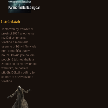
Paranormalfantazie@paranormalfantazie.cz
O stránkách
Tento web byl založen v
prosinci 2024 a teprve se
rozjíždí. Jmenuji se
Vlastina a mám ráda
tajemné příběhy i filmy kde
není o napětí a duchy
nouze. Pokud jste na tom
podobně tak neváhejte a
zapojte se do tvorby tohoto
webu tím, že pošlete
příběh. Děkuji a věřím, že
se nám to hezky rozjede -
Vlastina