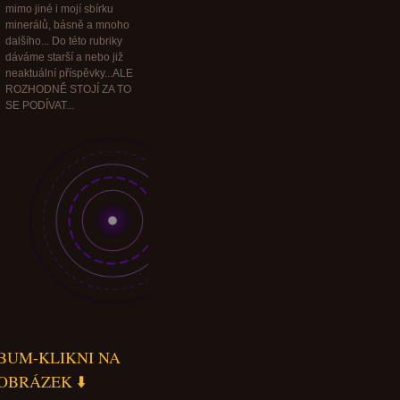
mimo jiné i mojí sbírku
minerálů, básně a mnoho
dalšího... Do této rubriky
dáváme starší a nebo již
neaktuální příspěvky...ALE
ROZHODNĚ STOJÍ ZA TO
SE PODÍVAT...
BUM-KLIKNI NA
OBRÁZEK ⬇️