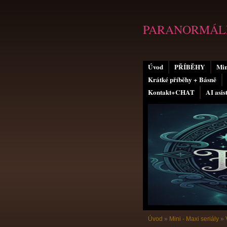
PARANORMÁLN
Úvod
PŘÍBĚHY
Min
Krátké příběhy + Básně
Kontakt+CHAT
AI asis
Úvod
»
Mini - Maxi seriály
»