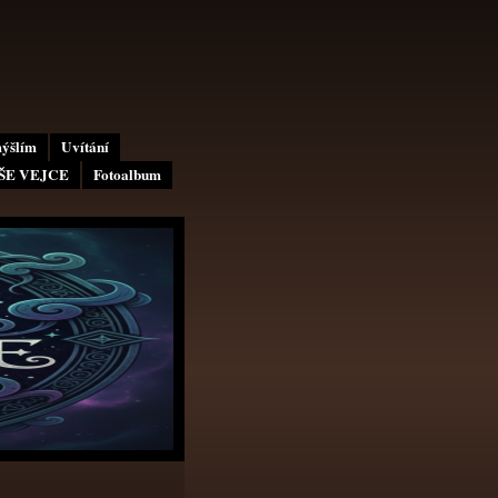
mýšlím
Uvítání
AŠE VEJCE
Fotoalbum