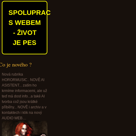
SPOLUPRACUJEME
S WEBEM
- ŽIVOT
JE PES
Co je nového ?
Nová rubrika
HORORMUSIC.. NOVĚ AI
ASISTENT... zatím ho
krmíme informacemi, ale už
teď má dost info...a také AI
tvorba což jsou krátké
příběhy... NOVĚ i archiv a v
kontaktech i klik na nový
AUDIO WEB....