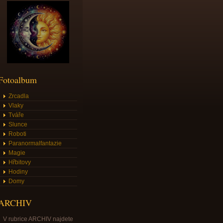
Fotoalbum
Zrcadla
Vlaky
Tváře
Slunce
Roboti
Paranormalfantazie
Magie
Hřbitovy
Hodiny
Domy
ARCHIV
V rubrice ARCHIV najdete