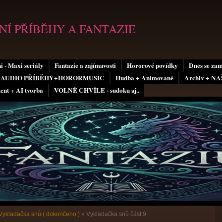
Í PŘÍBĚHY A FANTAZIE
i - Maxi seriály
Fantazie a zajímavosti
Hororové povídky
Dnes se za
AUDIO PŘÍBĚHY+HORORMUSIC
Hudba + Animované
Archiv + N
tent + AI tvorba
VOLNÉ CHVÍLE - sudoku aj..
Vykladačka snů ( dokončeno )
»
Vykladačka snů část 9.