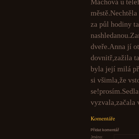
Máchová u tele
městě.Nechtěla 
za půl hodiny t
nashledanou.Za
dveře.Anna jí ot
dovnitř,zažila t
byla její milá 
si všimla,že vs
se!prosím.Sedla
vyzvala,začala 
Komentáře
Přidat komentář
Jméno: