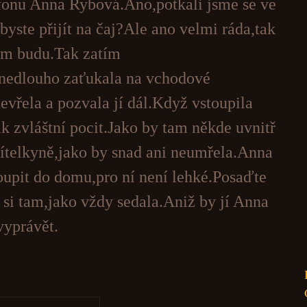
fonu Anna Rybová.Ano,potkali jsme se ve
byste přijít na čaj?Ale ano velmi ráda,tak
am budu.Tak zatím
nedlouho zaťukala na vchodové
evřela a pozvala jí dál.Když vstoupila
ak zvláštní pocit.Jako by tam někde uvnitř
přítelkyně,jako by snad ani neumřela.Anna
toupit do domu,pro ní není lehké.Posaďte
 si tam,jako vždy sedala.Aniž by jí Anna
vyprávět.