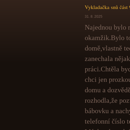
Vykladačka snů část 
31. 8. 2025
Najednou bylo r
okamžik.Bylo to
domě,vlastně t
zanechala nějaké
práci.Chtěla by
chci jen prozkou
domu a dozvědět
rozhodla,že po
bábovku a nachy
telefonní číslo