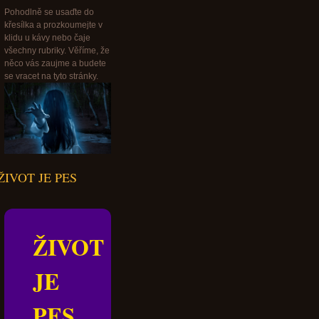
Pohodlně se usaďte do
křesílka a prozkoumejte v
klidu u kávy nebo čaje
všechny rubriky. Věříme, že
něco vás zaujme a budete
se vracet na tyto stránky.
ŽIVOT JE PES
ŽIVOT
JE
PES