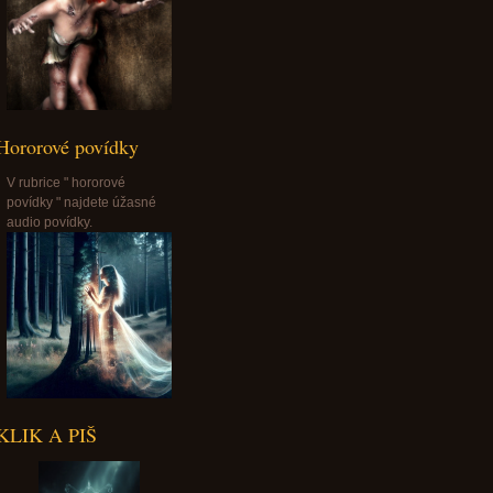
Hororové povídky
V rubrice " hororové
povídky " najdete úžasné
audio povídky.
KLIK A PIŠ