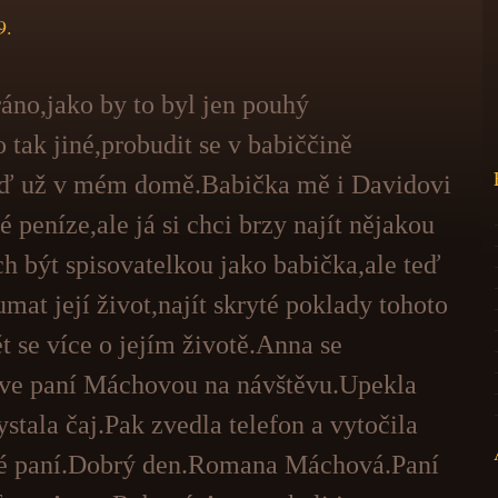
9.
áno,jako by to byl jen pouhý
 tak jiné,probudit se v babiččině
eď už v mém domě.Babička mě i Davidovi
 peníze,ale já si chci brzy najít nějakou
ch být spisovatelkou jako babička,ale teď
mat její život,najít skryté poklady tohoto
 se více o jejím životě.Anna se
zve paní Máchovou na návštěvu.Upekla
stala čaj.Pak zvedla telefon a vytočila
 té paní.Dobrý den.Romana Máchová.Paní