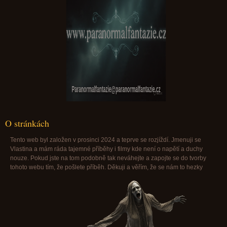
Paranormalfantazie@paranormalfantazie.cz
O stránkách
Tento web byl založen v prosinci 2024 a teprve se rozjíždí. Jmenuji se
Vlastina a mám ráda tajemné příběhy i filmy kde není o napětí a duchy
nouze. Pokud jste na tom podobně tak neváhejte a zapojte se do tvorby
tohoto webu tím, že pošlete příběh. Děkuji a věřím, že se nám to hezky