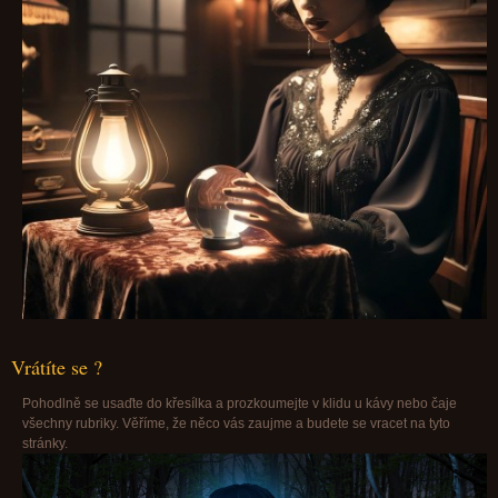
Vrátíte se ?
Pohodlně se usaďte do křesílka a prozkoumejte v klidu u kávy nebo čaje
všechny rubriky. Věříme, že něco vás zaujme a budete se vracet na tyto
stránky.