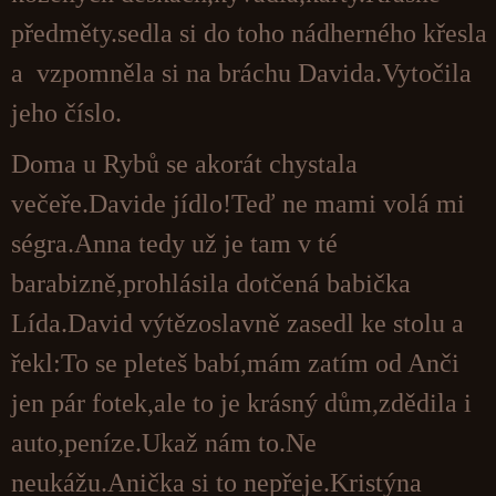
předměty.sedla si do toho nádherného křesla
a vzpomněla si na bráchu Davida.Vytočila
jeho číslo.
Doma u Rybů se akorát chystala
večeře.Davide jídlo!Teď ne mami volá mi
ségra.Anna tedy už je tam v té
barabizně,prohlásila dotčená babička
Lída.David výtězoslavně zasedl ke stolu a
řekl:To se pleteš babí,mám zatím od Anči
jen pár fotek,ale to je krásný dům,zdědila i
auto,peníze.Ukaž nám to.Ne
neukážu.Anička si to nepřeje.Kristýna