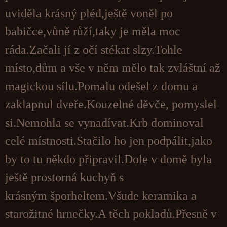
uviděla krásný pléd,ještě voněl po
babičce,vůně růží,taky je měla moc
ráda.Začali jí z očí stékat slzy.Tohle
místo,dům a vše v něm mělo tak zvláštní až
magickou sílu.Pomalu odešel z domu a
zaklapnul dveře.Kouzelné děvče, pomyslel
si.Nemohla se vynadívat.Krb dominoval
celé místnosti.Stačilo ho jen podpálit,jako
by to tu někdo připravil.Dole v domě byla
ještě prostorná kuchyň s
krásným šporheltem.Všude keramika a
starožitné hrnečky.A těch pokladů.Přesně v