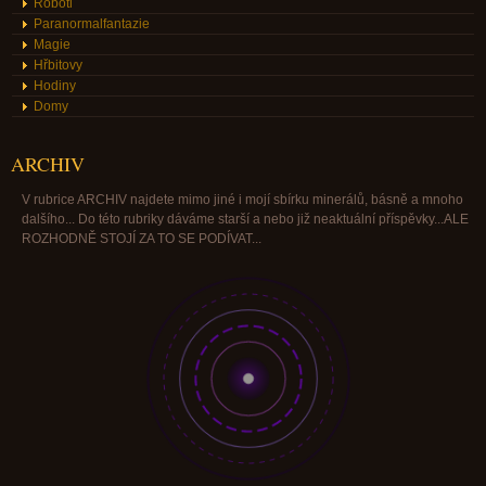
Roboti
Paranormalfantazie
Magie
Hřbitovy
Hodiny
Domy
ARCHIV
V rubrice ARCHIV najdete mimo jiné i mojí sbírku minerálů, básně a mnoho
dalšího... Do této rubriky dáváme starší a nebo již neaktuální příspěvky...ALE
ROZHODNĚ STOJÍ ZA TO SE PODÍVAT...