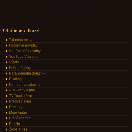
Oblíbené odkazy
Tajemná místa
Hororové povídky
Strašidelné povídky
YouTube Vlastina
Výlety
Naše příběhy
Paranormální dotazník
Pixabay
Pohlednice zdarma
Alík - vtipy a jiné
TV Déčko živě
Předveď zvíře
Recepty
Moje Audio
Čtení zdarma
Puzzle
Život je pes