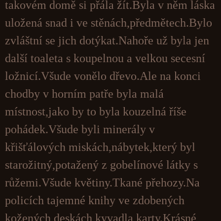
takovém domě si přála žít.Byla v něm láska
uložená snad i ve stěnách,předmětech.Bylo
zvláštní se jich dotýkat.Nahoře už byla jen
další toaleta s koupelnou a velkou secesní
ložnicí.Všude vonělo dřevo.Ale na konci
chodby v horním patře byla malá
místnost,jako by to byla kouzelná říše
pohádek.Všude byli minerály v
křišťálových miskách,nábytek,který byl
starožitný,potažený z gobelínové látky s
růžemi.Všude květiny.Tkané přehozy.Na
policích tajemné knihy ve zdobených
kožených deskách,kyvadla,karty.Krásné