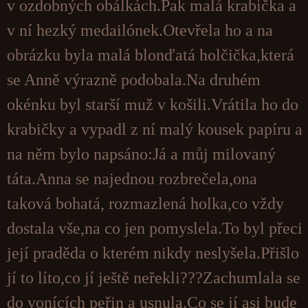
v ozdobných obálkách.Pak malá krabička a
v ní hezký medailónek.Otevřela ho a na
obrázku byla malá blonďatá holčička,která
se Anně výrazně podobala.Na druhém
okénku byl starší muž v košili.Vrátila ho do
krabičky a vypadl z ní malý kousek papíru a
na něm bylo napsáno:Já a můj milovaný
táta.Anna se najednou rozbrečela,ona
taková bohatá, rozmazlená holka,co vždy
dostala vše,na co jen pomyslela.To byl přeci
její praděda o kterém nikdy neslyšela.Přišlo
jí to líto,co jí ještě neřekli???Zachumlala se
do vonících peřin a usnula.Co se jí asi bude