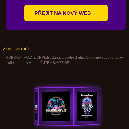
PŘEJÍT NA NOVÝ WEB →
Život se točí
RUBRIKA - VOLNÉ CHVÍLE : Zábava všeho druhu. Od online sudoku až po
rádio a nebo kyvadlo. ŽIJTE A BAVTE SE.