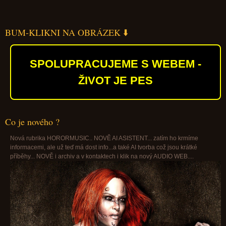
BUM-KLIKNI NA OBRÁZEK ⬇️
SPOLUPRACUJEME S WEBEM -
ŽIVOT JE PES
Co je nového ?
Nová rubrika HORORMUSIC.. NOVĚ AI ASISTENT... zatím ho krmíme
informacemi, ale už teď má dost info...a také AI tvorba což jsou krátké
příběhy... NOVĚ i archiv a v kontaktech i klik na nový AUDIO WEB....