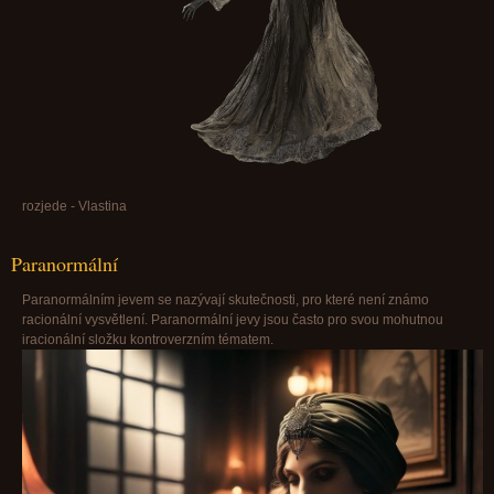
rozjede - Vlastina
Paranormální
Paranormálním jevem se nazývají skutečnosti, pro které není známo
racionální vysvětlení. Paranormální jevy jsou často pro svou mohutnou
iracionální složku kontroverzním tématem.