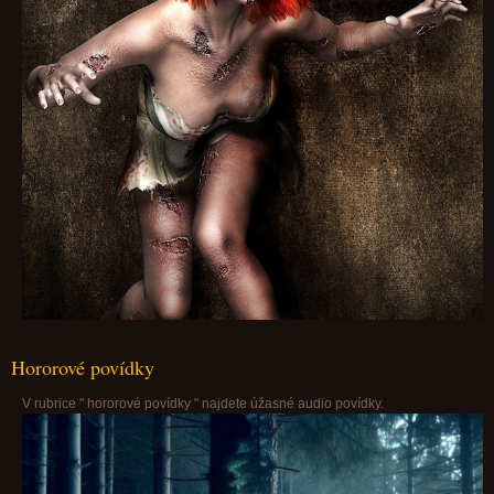
Hororové povídky
V rubrice " hororové povídky " najdete úžasné audio povídky.