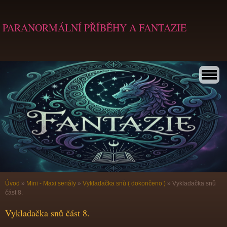
PARANORMÁLNÍ PŘÍBĚHY A FANTAZIE
Úvod
»
Mini - Maxi seriály
»
Vykladačka snů ( dokončeno )
»
Vykladačka snů
část 8.
Vykladačka snů část 8.