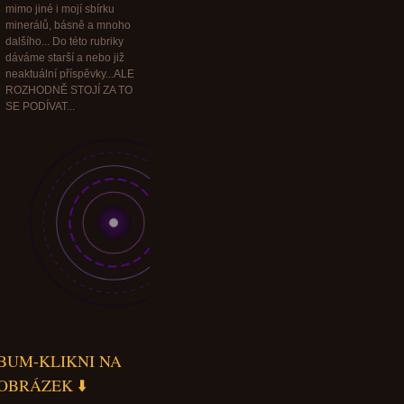
mimo jiné i mojí sbírku
minerálů, básně a mnoho
dalšího... Do této rubriky
dáváme starší a nebo již
neaktuální příspěvky...ALE
ROZHODNĚ STOJÍ ZA TO
SE PODÍVAT...
BUM-KLIKNI NA
OBRÁZEK ⬇️