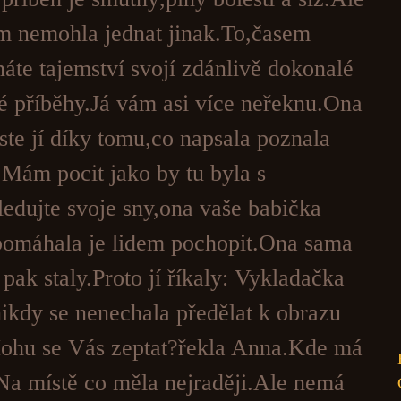
 nemohla jednat jinak.To,časem
áte tajemství svojí zdánlivě dokonalé
é příběhy.Já vám asi více neřeknu.Ona
jste jí díky tomu,co napsala poznala
.Mám pocit jako by tu byla s
edujte svoje sny,ona vaše babička
 pomáhala je lidem pochopit.Ona sama
 pak staly.Proto jí říkaly: Vykladačka
nikdy se nenechala předělat k obrazu
Mohu se Vás zeptat?řekla Anna.Kde má
Na místě co měla nejraději.Ale nemá