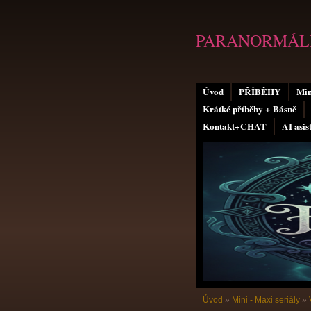
PARANORMÁLN
Úvod
PŘÍBĚHY
Min
Krátké příběhy + Básně
Kontakt+CHAT
AI asis
Úvod
»
Mini - Maxi seriály
»