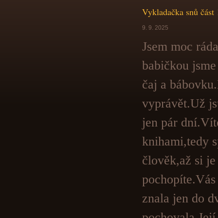
Vykladačka snů část 
9. 9. 2025
Jsem moc ráda
babičkou jsme 
čaj a bábovku.
vyprávět.Už js
jen pár dní.Ví
knihami,tedy s
člověk,až si j
pochopíte.Vás 
znala jen do d
pochovala.Její