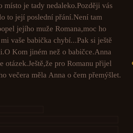
o místo je tady nedaleko.Později vás
 to její poslední přání.Není tam
 popel jejího muže Romana,moc ho
 mi vaše babička chybí...Pak si ještě
li.O Kom jiném než o babičce.Anna
ce otázek.Ještě,že pro Romanu přijel
oho večera měla Anna o čem přemýšlet.