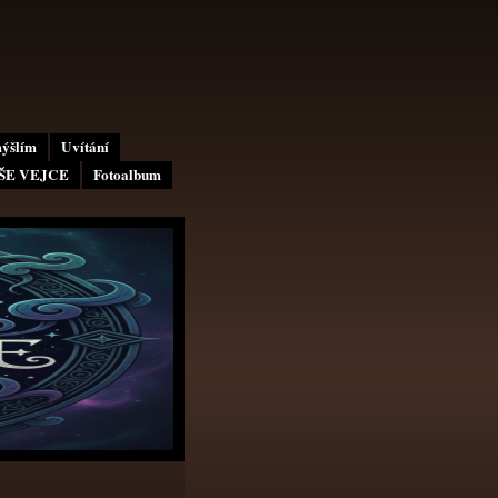
mýšlím
Uvítání
AŠE VEJCE
Fotoalbum