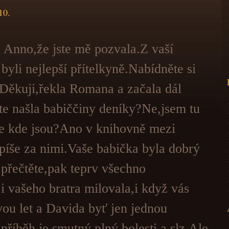
10.
 Anno,že jste mě pozvala.Z vaší
byli nejlepší přítelkyně.Nabídněte si
Děkuji,řekla Romana a začala dál
te našla babiččiny deníky?Ne,jsem tu
te kde jsou?Ano v knihovně mezi
píše za nimi.Vaše babička byla dobrý
e přečtěte,pak teprv všechno
i vašeho bratra milovala,i když vás
vou let a Davida byť jen jednou
 příběh je smutný,plný bolesti a slz.Ale