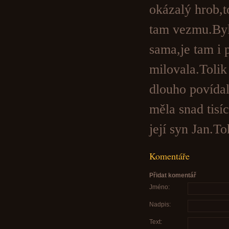
okázalý hrob,t
tam vezmu.Bylo
sama,je tam i
milovala.Tolik
dlouho povída
měla snad tisí
její syn Jan.T
Komentáře
Přidat komentář
Jméno:
Nadpis:
Text: