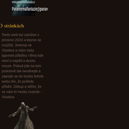
Paranormalfantazie@paranormalfantazie.cz
O stránkách
Tento web byl založen v
prosinci 2024 a teprve se
rozjíždí. Jmenuji se
Vlastina a mám ráda
tajemné příběhy i filmy kde
není o napětí a duchy
nouze. Pokud jste na tom
podobně tak neváhejte a
zapojte se do tvorby tohoto
webu tím, že pošlete
příběh. Děkuji a věřím, že
se nám to hezky rozjede -
Vlastina