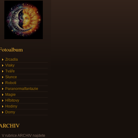
Fotoalbum
Zrcadla
Vlaky
Tváře
Slunce
Roboti
Paranormalfantazie
Magie
Hřbitovy
Hodiny
Domy
ARCHIV
V rubrice ARCHIV najdete