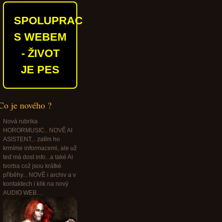
SPOLUPRACUJEME
S WEBEM
- ŽIVOT
JE PES
Co je nového ?
Nová rubrika
HORORMUSIC.. NOVĚ AI
ASISTENT... zatím ho
krmíme informacemi, ale už
teď má dost info...a také AI
tvorba což jsou krátké
příběhy... NOVĚ i archiv a v
kontaktech i klik na nový
AUDIO WEB....