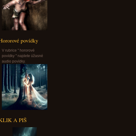
Hororové povídky
V rubrice " hororové
povídky " najdete úžasné
audio povídky.
KLIK A PIŠ