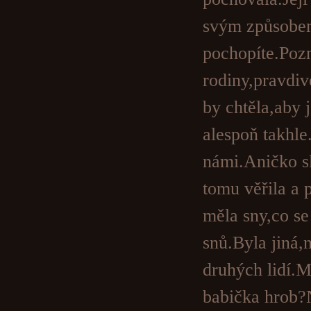
svým způsobem
pochopíte.Pozn
rodiny,pravdiv
by chtěla,aby 
alespoň takhle
námi.Aničko sl
tomu věřila a
měla sny,co se
snů.Byla jiná,
druhých lidí.
babička hrob?