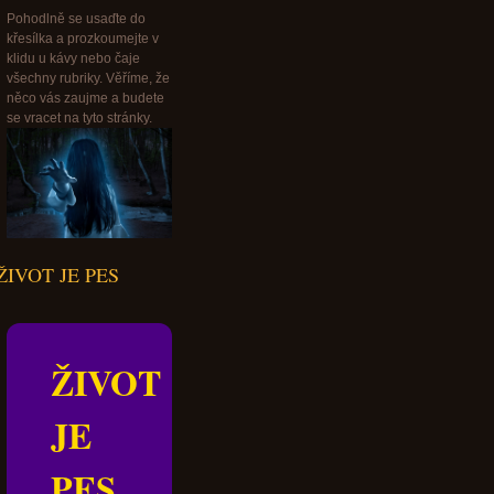
Pohodlně se usaďte do
křesílka a prozkoumejte v
klidu u kávy nebo čaje
všechny rubriky. Věříme, že
něco vás zaujme a budete
se vracet na tyto stránky.
ŽIVOT JE PES
ŽIVOT
JE
PES