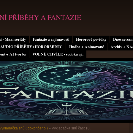
Í PŘÍBĚHY A FANTAZIE
i - Maxi seriály
Fantazie a zajímavosti
Hororové povídky
Dnes se za
AUDIO PŘÍBĚHY+HORORMUSIC
Hudba + Animované
Archiv + N
tent + AI tvorba
VOLNÉ CHVÍLE - sudoku aj..
Vykladačka snů ( dokončeno )
»
Vykladačka snů část 10.