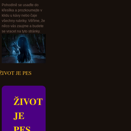
Pohodlně se usaďte do
křesílka a prozkoumejte v
klidu u kávy nebo čaje
všechny rubriky. Věříme, že
něco vás zaujme a budete
se vracet na tyto stránky.
ŽIVOT JE PES
ŽIVOT
JE
PES