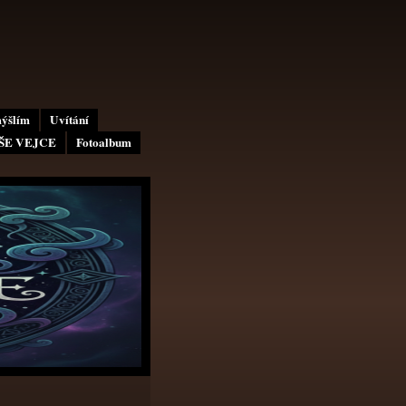
mýšlím
Uvítání
AŠE VEJCE
Fotoalbum