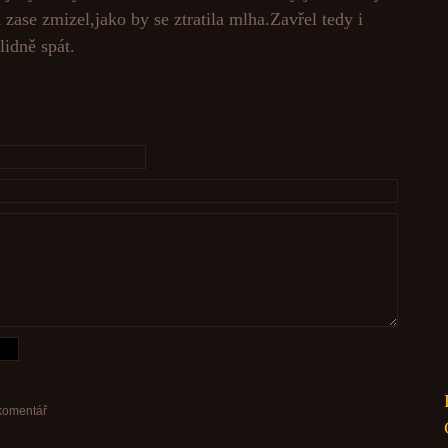
 zase zmizel,jako by se ztratila mlha.Zavřel tedy i
lidně spát.
 komentář