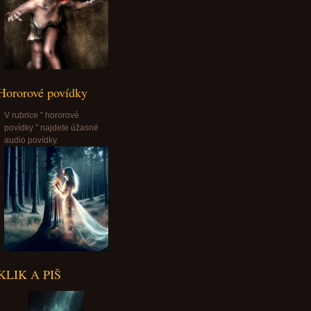
Hororové povídky
V rubrice " hororové
povídky " najdete úžasné
audio povídky.
KLIK A PIŠ