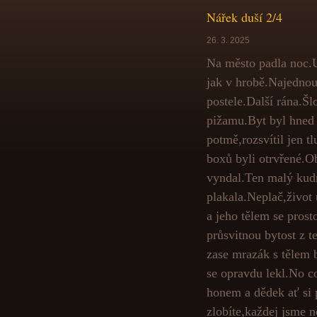
Nářek duší 2/4
26. 3. 2025
Na město padla noc.U
jak v hrobě.Najednou 
postele.Další rána.Šl
pižamu.Byt byl hned 
potmě,rozsvítil jen t
boxů byli otrvřené.O
vyndal.Ten malý kudrn
plakala.Neplač,život 
a jeho tělem se prosto
průsvitnou bytost z t
zase mrazák s tělem b
se opravdu lekl.No c
honem a dědek ať si 
zlobíte,každej jsme n