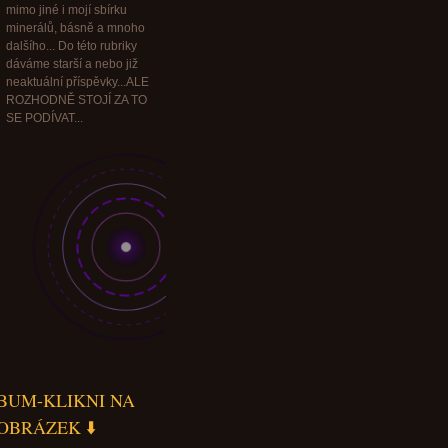
mimo jiné i mojí sbírku
minerálů, básně a mnoho
dalšího... Do této rubriky
dáváme starší a nebo již
neaktuální příspěvky...ALE
ROZHODNĚ STOJÍ ZA TO
SE PODÍVAT...
BUM-KLIKNI NA
OBRÁZEK ⬇️