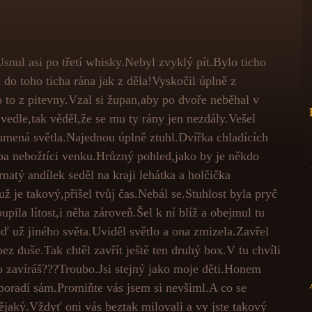
snul asi po třetí whisky.Nebyl zvyklý pít.Bylo ticho
do toho ticha rána jak z děla!Vyskočil úplně z
o to z pitevny.Vzal si župan,aby po dvoře neběhal v
vedle,tak věděl,že se mu ty rány jen nezdály.Vešel
lumená světla.Najednou úplně ztuhl.Dvířka chladících
ba nebožtíci venku.Hrůzný pohled,jako by je někdo
atý andílek seděl na kraji lehátka a holčička
už je takový,přišel tvůj čas.Nebál se.Stuhlost byla pryč
upila lítost,i něha zároveň.Šel k ní blíž a obejmul tu
eď už jiného světa.Uviděl světlo a ona zmizela.Zavřel
ez duše.Tak chtěl zavřít ještě ten druhý box.V tu chvíli
o zavíráš???Troubo.Jsi stejný jako moje děti.Honem
poradí sám.Promiňte vás jsem si nevšiml.A co se
ějaký.Vždyť oni vás beztak milovali a vy jste takový