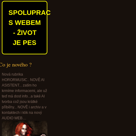
SPOLUPRACUJEME
S WEBEM
- ŽIVOT
JE PES
Co je nového ?
Nová rubrika
HORORMUSIC.. NOVĚ AI
ASISTENT... zatím ho
krmíme informacemi, ale už
teď má dost info...a také AI
tvorba což jsou krátké
příběhy... NOVĚ i archiv a v
kontaktech i klik na nový
AUDIO WEB....