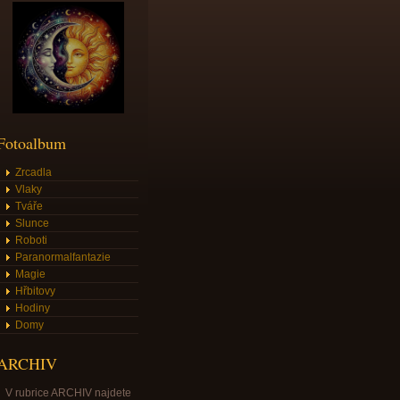
Fotoalbum
Zrcadla
Vlaky
Tváře
Slunce
Roboti
Paranormalfantazie
Magie
Hřbitovy
Hodiny
Domy
ARCHIV
V rubrice ARCHIV najdete