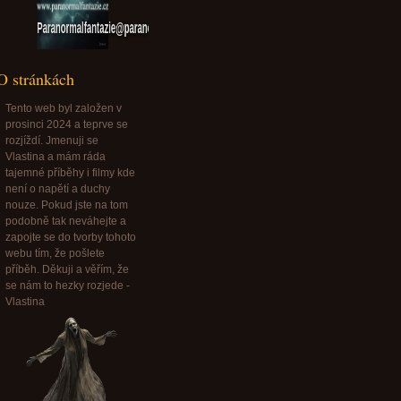
Paranormalfantazie@paranormalfantazie.cz
O stránkách
Tento web byl založen v
prosinci 2024 a teprve se
rozjíždí. Jmenuji se
Vlastina a mám ráda
tajemné příběhy i filmy kde
není o napětí a duchy
nouze. Pokud jste na tom
podobně tak neváhejte a
zapojte se do tvorby tohoto
webu tím, že pošlete
příběh. Děkuji a věřím, že
se nám to hezky rozjede -
Vlastina