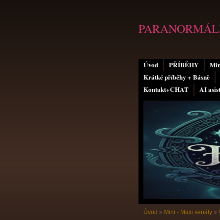
PARANORMÁLN
Úvod
PŘÍBĚHY
Min
Krátké příběhy + Básně
Kontakt+CHAT
AI asis
Úvod
»
Mini - Maxi seriály
»