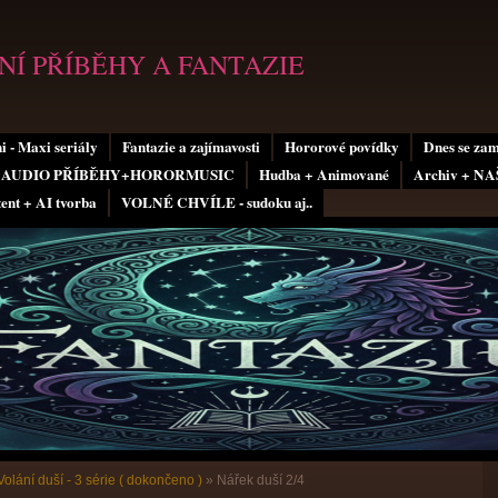
Í PŘÍBĚHY A FANTAZIE
i - Maxi seriály
Fantazie a zajímavosti
Hororové povídky
Dnes se za
AUDIO PŘÍBĚHY+HORORMUSIC
Hudba + Animované
Archiv + N
tent + AI tvorba
VOLNÉ CHVÍLE - sudoku aj..
Volání duší - 3 série ( dokončeno )
»
Nářek duší 2/4