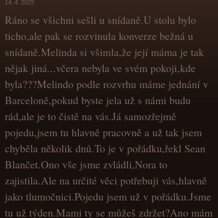
14. 4. 2025
Ráno se všichni sešli u snídaně.U stolu bylo
ticho,ale pak se rozvinula konverze bežná u
snídaně.Melinda si všimla,že její máma je tak
nějak jiná...včera nebyla ve svém pokoji,kde
byla???Melindo podle rozvrhu máme jednání v
Barceloně,pokud byste jela už s námi budu
rád,ale je to čistě na vás.Já samozřejmě
pojedu,jsem tu hlavně pracovně a už tak jsem
chyběla několik dnů.To je v pořádku,řekl Sean
Blančet.Ono vše jsme zvládli,Nora to
zajistila.Ale na určité věci potřebuji vás,hlavně
jako tlumočnici.Pojedu jsem už v pořádku.Jsme
tu už týden.Mami ty se můžeš zdržet?Ano mám