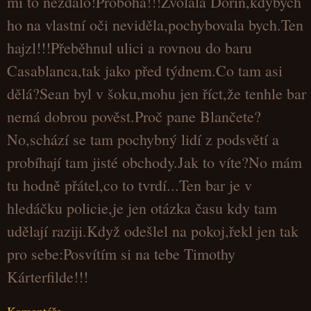
mi to nezdálo!Proboha!!!Zvolala Dorin,kdybych
ho na vlastní oči neviděla,pochybovala bych.Ten
hajzl!!!Přeběhnul ulici a rovnou do baru
Casablanca,tak jako před týdnem.Co tam asi
dělá?Sean byl v šoku,mohu jen říct,že tenhle bar
nemá dobrou pověst.Proč pane Blančete?
No,schází se tam pochybný lidí z podsvětí a
probíhají tam jisté obchody.Jak to víte?No mám
tu hodně přátel,co to tvrdí...Ten bar je v
hledáčku policie,je jen otázka času kdy tam
udělají raziji.Když odešlel na pokoj,řekl jen tak
pro sebe:Posvítím si na tebe Timothy
Kárterfilde!!!