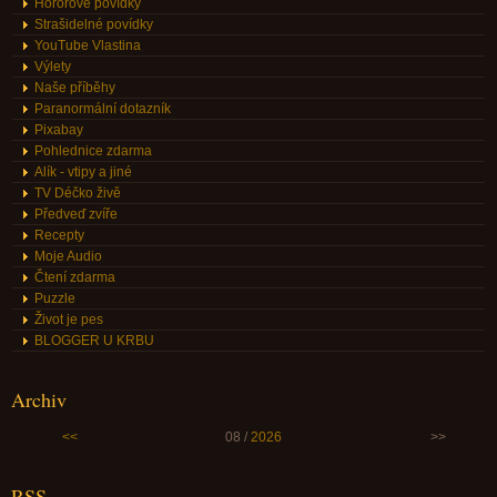
Hororové povídky
Strašidelné povídky
YouTube Vlastina
Výlety
Naše příběhy
Paranormální dotazník
Pixabay
Pohlednice zdarma
Alík - vtipy a jiné
TV Déčko živě
Předveď zvíře
Recepty
Moje Audio
Čtení zdarma
Puzzle
Život je pes
BLOGGER U KRBU
Archiv
<<
08 /
2026
>>
RSS