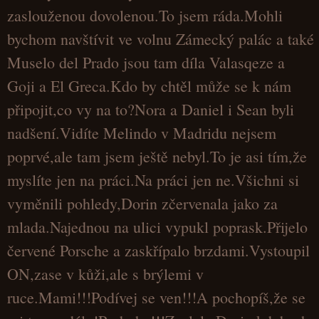
zaslouženou dovolenou.To jsem ráda.Mohli
bychom navštívit ve volnu Zámecký palác a také
Muselo del Prado jsou tam díla Valasqeze a
Goji a El Greca.Kdo by chtěl může se k nám
připojit,co vy na to?Nora a Daniel i Sean byli
nadšení.Vidíte Melindo v Madridu nejsem
poprvé,ale tam jsem ještě nebyl.To je asi tím,že
myslíte jen na práci.Na práci jen ne.Všichni si
vyměnili pohledy,Dorin zčervenala jako za
mlada.Najednou na ulici vypukl poprask.Přijelo
červené Porsche a zaskřípalo brzdami.Vystoupil
ON,zase v kůži,ale s brýlemi v
ruce.Mami!!!Podívej se ven!!!A pochopíš,že se