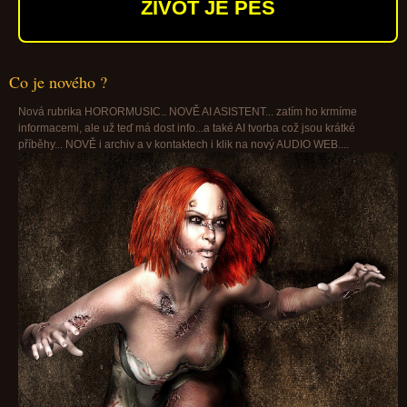
ŽIVOT JE PES
Co je nového ?
Nová rubrika HORORMUSIC.. NOVĚ AI ASISTENT... zatím ho krmíme
informacemi, ale už teď má dost info...a také AI tvorba což jsou krátké
příběhy... NOVĚ i archiv a v kontaktech i klik na nový AUDIO WEB....