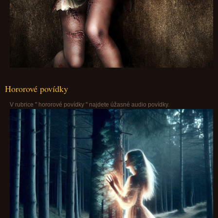
Hororové povídky
V rubrice " hororové povídky " najdete úžasné audio povídky.