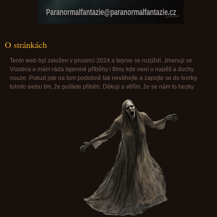
Paranormalfantazie@paranormalfantazie.cz
O stránkách
Tento web byl založen v prosinci 2024 a teprve se rozjíždí. Jmenuji se
Vlastina a mám ráda tajemné příběhy i filmy kde není o napětí a duchy
nouze. Pokud jste na tom podobně tak neváhejte a zapojte se do tvorby
tohoto webu tím, že pošlete příběh. Děkuji a věřím, že se nám to hezky