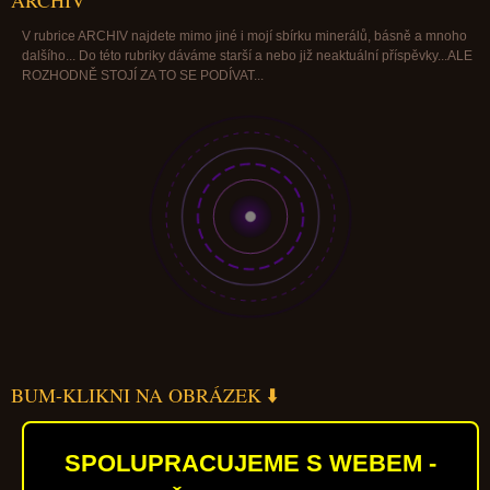
ARCHIV
V rubrice ARCHIV najdete mimo jiné i mojí sbírku minerálů, básně a mnoho
dalšího... Do této rubriky dáváme starší a nebo již neaktuální příspěvky...ALE
ROZHODNĚ STOJÍ ZA TO SE PODÍVAT...
BUM-KLIKNI NA OBRÁZEK ⬇️
SPOLUPRACUJEME S WEBEM -