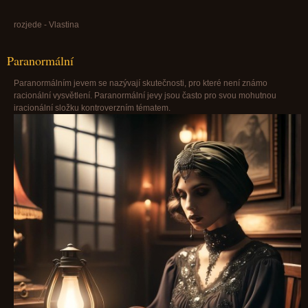
rozjede - Vlastina
Paranormální
Paranormálním jevem se nazývají skutečnosti, pro které není známo
racionální vysvětlení. Paranormální jevy jsou často pro svou mohutnou
iracionální složku kontroverzním tématem.