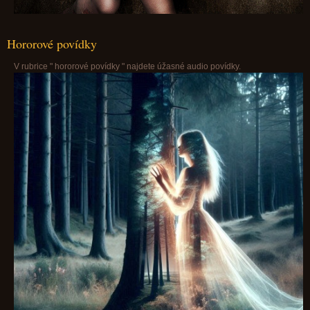
Hororové povídky
V rubrice " hororové povídky " najdete úžasné audio povídky.