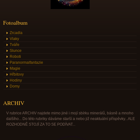
Fotoalbum
Zrcadla
Vlaky
Tváře
Slunce
Roboti
Paranormalfantazie
Magie
Hřbitovy
Hodiny
Domy
ARCHIV
V rubrice ARCHIV najdete mimo jiné i mojí sbírku minerálů, básně a mnoho
dalšího... Do této rubriky dáváme starší a nebo již neaktuální příspěvky...ALE
ROZHODNĚ STOJÍ ZA TO SE PODÍVAT...