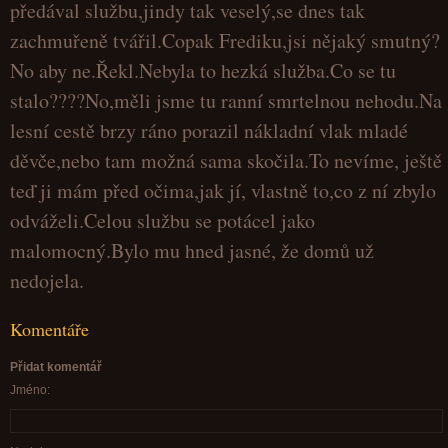
předával službu,jindy tak veselý,se dnes tak
zachmuřeně tvářil.Copak Frediku,jsi nějaký smutný?
No aby ne.Řekl.Nebyla to hezká služba.Co se tu
stalo????No,měli jsme tu ranní smrtelnou nehodu.Na
lesní cestě brzy ráno porazil nákladní vlak mladé
děvče,nebo tam možná sama skočila.To nevíme, ještě
teď ji mám před očima,jak jí, vlastně to,co z ní zbylo
odváželi.Celou službu se potácel jako
malomocný.Bylo mu hned jasné, že domů už
nedojela.
Komentáře
Přidat komentář
Jméno: