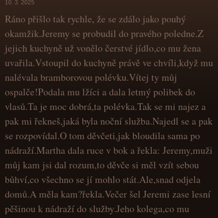
10. 3. 2025
Ráno přišlo tak rychle, že se zdálo jako pouhý
okamžik.Jeremy se probudil do pravého poledne.Z
jejich kuchyně už vonělo čerstvé jídlo,co mu žena
uvařila.Vstoupil do kuchyně právě ve chvíli,když mu
nalévala bramborovou polévku.Vítej ty můj
ospalče!Podala mu lžíci a dala letmý polibek do
vlasů.Ta je moc dobrá,ta polévka.Tak se mi najez a
pak mi řekneš,jaká byla noční služba.Najedl se a pak
se rozpovídal.O tom děvčeti,jak bloudila sama po
nádraží.Martha dala ruce v bok a řekla: Jeremy,muži
můj kam jsi dal rozum,to děvče si měl vzít sebou
bůhví,co všechno se jí mohlo stát.Ale,snad odjela
domů.A měla kam?řekla.Večer šel Jeremi zase lesní
pěšinou k nádraží do služby.Jeho kolega,co mu