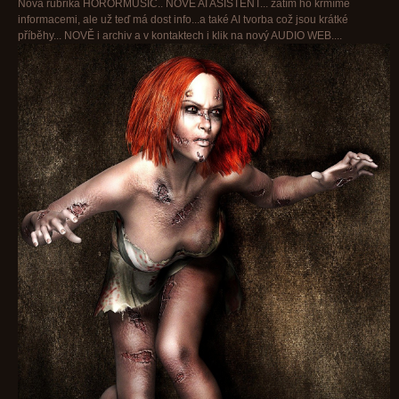
Nová rubrika HORORMUSIC.. NOVĚ AI ASISTENT... zatím ho krmíme
informacemi, ale už teď má dost info...a také AI tvorba což jsou krátké
příběhy... NOVĚ i archiv a v kontaktech i klik na nový AUDIO WEB....