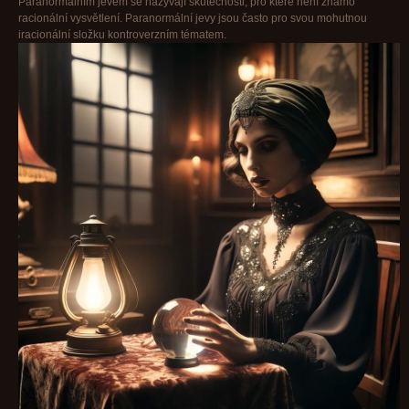
Paranormálním jevem se nazývají skutečnosti, pro které není známo
racionální vysvětlení. Paranormální jevy jsou často pro svou mohutnou
iracionální složku kontroverzním tématem.