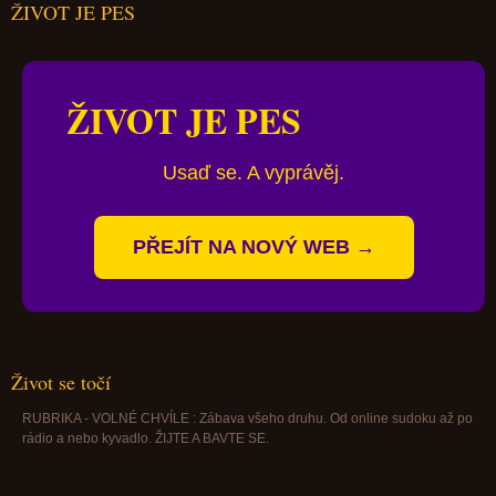
ŽIVOT JE PES
ŽIVOT JE PES
Usaď se. A vyprávěj.
PŘEJÍT NA NOVÝ WEB →
Život se točí
RUBRIKA - VOLNÉ CHVÍLE : Zábava všeho druhu. Od online sudoku až po
rádio a nebo kyvadlo. ŽIJTE A BAVTE SE.