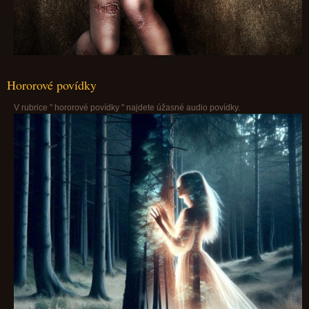
Hororové povídky
V rubrice " hororové povídky " najdete úžasné audio povídky.