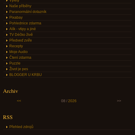
Výlety
Naše příběhy
Paranormální dotazník
Pixabay
Pohlednice zdarma
Alík - vtipy a jiné
TV Déčko živě
Předveď zvíře
Recepty
Moje Audio
Čtení zdarma
Puzzle
Život je pes
BLOGGER U KRBU
Archiv
<<
08 /
2026
>>
RSS
Přehled zdrojů