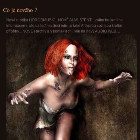
Co je nového ?
Nová rubrika HORORMUSIC.. NOVĚ AI ASISTENT... zatím ho krmíme
informacemi, ale už teď má dost info...a také AI tvorba což jsou krátké
příběhy... NOVĚ i archiv a v kontaktech i klik na nový AUDIO WEB....