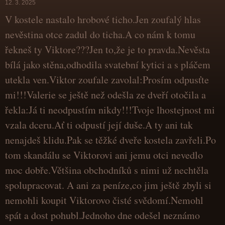
12. 3. 2025
V kostele nastalo hrobové ticho.Jen zoufalý hlas
nevěstina otce zadul do ticha.A co nám k tomu
řekneš ty Viktore???Jen to,že je to pravda.Nevěsta
bílá jako stěna,odhodila svatební kytici a s pláčem
utekla ven.Viktor zoufale zavolal:Prosím odpusťte
mi!!!Valerie se ještě než odešla ze dveří otočila a
řekla:Já ti neodpustím nikdy!!!Tvoje lhostejnost mi
vzala dceru.Ať ti odpustí její duše.A ty ani tak
nenajdeš klidu.Pak se těžké dveře kostela zavřeli.Po
tom skandálu se Viktorovi ani jemu otci nevedlo
moc dobře.Většina obchodníků s nimi už nechtěla
spolupracovat. A ani za peníze,co jim ještě zbyli si
nemohli koupit Viktorovo čisté svědomí.Nemohl
spát a dost pohubl.Jednoho dne odešel neznámo