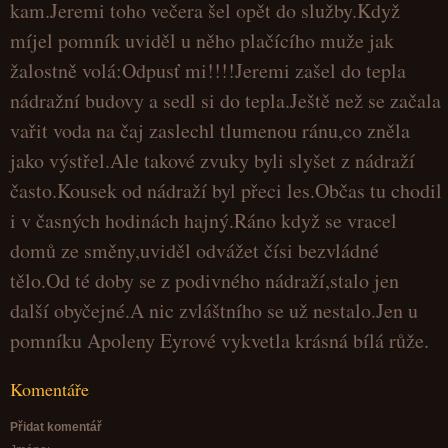
kam.Jeremi toho večera šel opět do služby.Když
míjel pomník uviděl u něho plačícího muže jak
žalostně volá:Odpusť mi!!!!Jeremi zašel do tepla
nádražní budovy a sedl si do tepla.Ještě než se začala
vařit voda na čaj zaslechl tlumenou ránu,co zněla
jako výstřel.Ale takové zvuky byli slyšet z nádraží
často.Kousek od nádraží byl přeci les.Občas tu chodil
i v časných hodinách hajný.Ráno když se vracel
domů ze směny,uviděl odvážet čísi bezvládné
tělo.Od té doby se z podivného nádraží,stalo jen
další obyčejné.A nic zvláštního se už nestalo.Jen u
pomníku Apoleny Eyrové vykvetla krásná bílá růže.
Komentáře
Přidat komentář