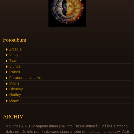
Fotoalbum
Zrcadla
Vlaky
Tváře
Slunce
Roboti
Paranormalfantazie
Magie
Hřbitovy
Hodiny
Domy
ARCHIV
V rubrice ARCHIV najdete mimo jiné i mojí sbírku minerálů, básně a mnoho
dalšího... Do této rubriky dáváme starší a nebo již neaktuální příspěvky...ALE