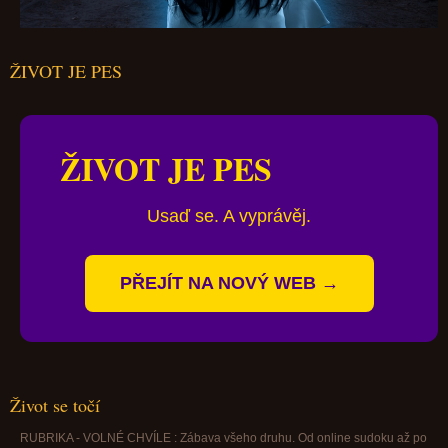
ŽIVOT JE PES
ŽIVOT JE PES
Usaď se. A vyprávěj.
PŘEJÍT NA NOVÝ WEB →
Život se točí
RUBRIKA - VOLNÉ CHVÍLE : Zábava všeho druhu. Od online sudoku až po