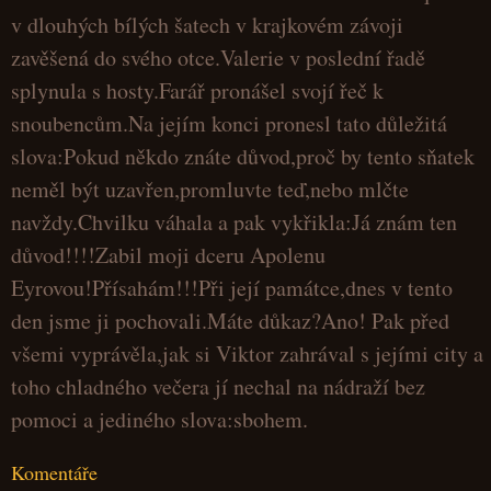
v dlouhých bílých šatech v krajkovém závoji
zavěšená do svého otce.Valerie v poslední řadě
splynula s hosty.Farář pronášel svojí řeč k
snoubencům.Na jejím konci pronesl tato důležitá
slova:Pokud někdo znáte důvod,proč by tento sňatek
neměl být uzavřen,promluvte teď,nebo mlčte
navždy.Chvilku váhala a pak vykřikla:Já znám ten
důvod!!!!Zabil moji dceru Apolenu
Eyrovou!Přísahám!!!Při její památce,dnes v tento
den jsme ji pochovali.Máte důkaz?Ano! Pak před
všemi vyprávěla,jak si Viktor zahrával s jejími city a
toho chladného večera jí nechal na nádraží bez
pomoci a jediného slova:sbohem.
Komentáře