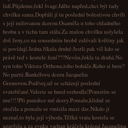
lidí.Půjdeme,řekl švagr.Jděte napřed,chci být tady
chvilku sama.Dopřáli jí tu poslední bolestivou chvíli
s její milovanou dcerou.Osaměla u toho chladného
hrobu a v tichu tam stála.Za malou chvilku uslyšela
dvě ženy,co na sousedním hrobě zalévali květiny jak
si povídají.Jedna říkala druhé:Jestli pak víš kdo se
právě teď v kostele žení???Nevím,řekla ta druhá.No
syn toho Viktora Orthona,toho boháče.Koho si bere?
No partii.Bankéřovu dceru Jacquelin
Gremovou.Podívej,už se scházejí poslední
svatebčané.Valerie se hned rozhodla!Pomstím se
mu!!!!Při památce mé dcery.Pomalu,klidně se
otočila a pomalu se vmísila mezi dav.Nikdo jí
neznal,to byla její výhoda.Těžká vrata kostela se
uzavřela a za zvuku varhan kráčela krásná Jacquelina