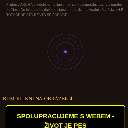
V rubrice ARCHIV najdete mimo jiné i mojí sbírku minerálů, básně a mnoho
dalšího... Do této rubriky dáváme starší a nebo již neaktuální příspěvky...ALE
ROZHODNĚ STOJÍ ZA TO SE PODÍVAT...
BUM-KLIKNI NA OBRÁZEK ⬇️
SPOLUPRACUJEME S WEBEM -
ŽIVOT JE PES