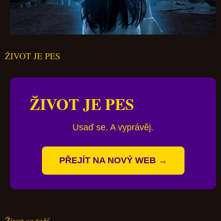
ŽIVOT JE PES
ŽIVOT JE PES
Usaď se. A vyprávěj.
PŘEJÍT NA NOVÝ WEB →
Život se točí