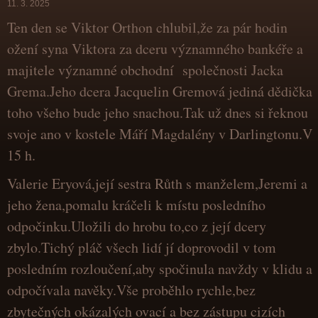
11. 3. 2025
Ten den se Viktor Orthon chlubil,že za pár hodin
ožení syna Viktora za dceru významného bankéře a
majitele významné obchodní společnosti Jacka
Grema.Jeho dcera Jacquelin Gremová jediná dědička
toho všeho bude jeho snachou.Tak už dnes si řeknou
svoje ano v kostele Máří Magdalény v Darlingtonu.V
15 h.
Valerie Eryová,její sestra Růth s manželem,Jeremi a
jeho žena,pomalu kráčeli k místu posledního
odpočinku.Uložili do hrobu to,co z její dcery
zbylo.Tichý pláč všech lidí jí doprovodil v tom
posledním rozloučení,aby spočinula navždy v klidu a
odpočívala navěky.Vše proběhlo rychle,bez
zbytečných okázalých ovací a bez zástupu cizích