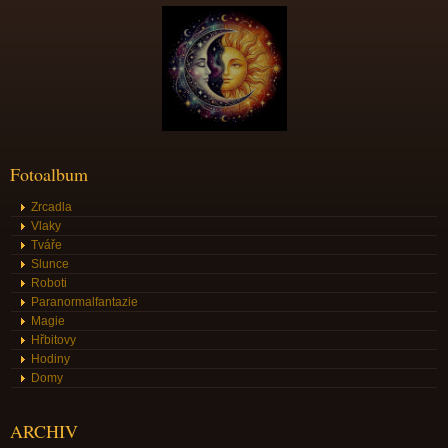
Fotoalbum
Zrcadla
Vlaky
Tváře
Slunce
Roboti
Paranormalfantazie
Magie
Hřbitovy
Hodiny
Domy
ARCHIV