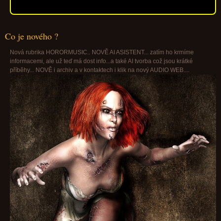
Co je nového ?
Nová rubrika HORORMUSIC.. NOVĚ AI ASISTENT... zatím ho krmíme
informacemi, ale už teď má dost info...a také AI tvorba což jsou krátké
příběhy... NOVĚ i archiv a v kontaktech i klik na nový AUDIO WEB....