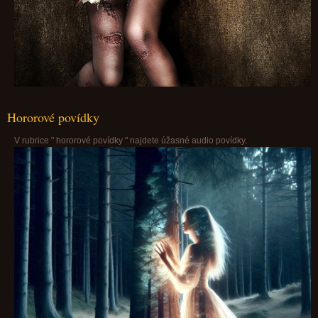
Hororové povídky
V rubrice " hororové povídky " najdete úžasné audio povídky.