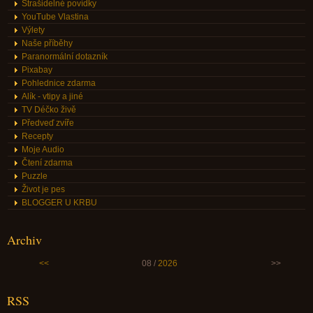
Strašidelné povídky
YouTube Vlastina
Výlety
Naše příběhy
Paranormální dotazník
Pixabay
Pohlednice zdarma
Alík - vtipy a jiné
TV Déčko živě
Předveď zvíře
Recepty
Moje Audio
Čtení zdarma
Puzzle
Život je pes
BLOGGER U KRBU
Archiv
<<
08 /
2026
>>
RSS