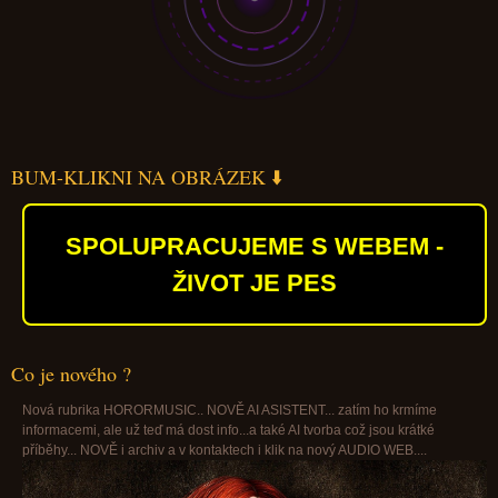
BUM-KLIKNI NA OBRÁZEK ⬇️
SPOLUPRACUJEME S WEBEM -
ŽIVOT JE PES
Co je nového ?
Nová rubrika HORORMUSIC.. NOVĚ AI ASISTENT... zatím ho krmíme
informacemi, ale už teď má dost info...a také AI tvorba což jsou krátké
příběhy... NOVĚ i archiv a v kontaktech i klik na nový AUDIO WEB....