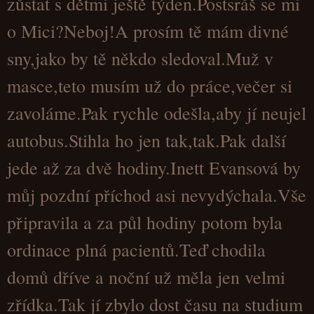
zůstat s dětmi ještě týden.Postsráš se mi
o Mici?Neboj!A prosím tě mám divné
sny,jako by tě někdo sledoval.Muž v
masce,teto musím už do práce,večer si
zavoláme.Pak rychle odešla,aby jí neujel
autobus.Stihla ho jen tak,tak.Pak další
jede až za dvě hodiny.Inett Evansová by
můj pozdní příchod asi nevydýchala.Vše
připravila a za půl hodiny potom byla
ordinace plná pacientů.Teď chodila
domů dříve a noční už měla jen velmi
zřídka.Tak jí zbylo dost času na studium