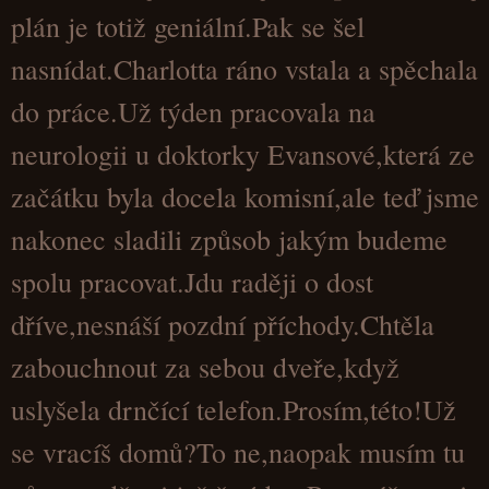
plán je totiž geniální.Pak se šel
nasnídat.Charlotta ráno vstala a spěchala
do práce.Už týden pracovala na
neurologii u doktorky Evansové,která ze
začátku byla docela komisní,ale teď jsme
nakonec sladili způsob jakým budeme
spolu pracovat.Jdu raději o dost
dříve,nesnáší pozdní příchody.Chtěla
zabouchnout za sebou dveře,když
uslyšela drnčící telefon.Prosím,této!Už
se vracíš domů?To ne,naopak musím tu