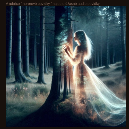
V rubrice " hororové povídky " najdete úžasné audio povídky.