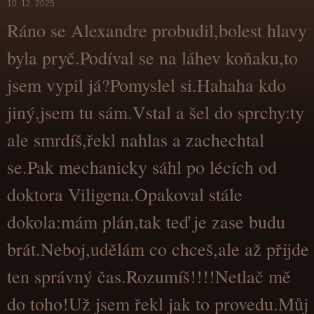
10. 12. 2025
Ráno se Alexandre probudil,bolest hlavy
byla pryč.Podíval se na láhev koňaku,to
jsem vypil já?Pomyslel si.Hahaha kdo
jiný,jsem tu sám.Vstal a šel do sprchy:ty
ale smrdíš,řekl nahlas a zachechtal
se.Pak mechanicky sáhl po lécích od
doktora Viligena.Opakoval stále
dokola:mám plán,tak teď je zase budu
brát.Neboj,udělám co chceš,ale až přijde
ten správný čas.Rozumíš!!!!Netlač mě
do toho!Už jsem řekl jak to provedu.Můj