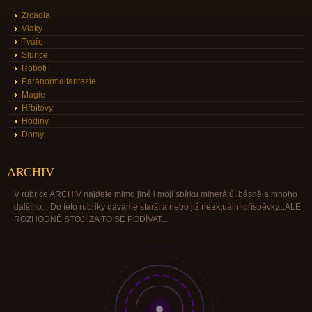
Zrcadla
Vlaky
Tváře
Slunce
Roboti
Paranormalfantazie
Magie
Hřbitovy
Hodiny
Domy
ARCHIV
V rubrice ARCHIV najdete mimo jiné i mojí sbírku minerálů, básně a mnoho
dalšího... Do této rubriky dáváme starší a nebo již neaktuální příspěvky...ALE
ROZHODNĚ STOJÍ ZA TO SE PODÍVAT...