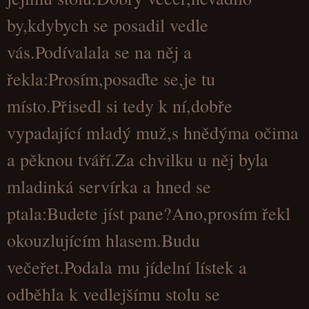
by,kdybych se posadil vedle
vás.Podívalala se na něj a
řekla:Prosím,posaďte se,je tu
místo.Přisedl si tedy k ní,dobře
vypadající mladý muž,s hnědýma očima
a pěknou tváří.Za chvilku u něj byla
mladinká servírka a hned se
ptala:Budete jíst pane?Ano,prosím řekl
okouzlujícím hlasem.Budu
večeřet.Podala mu jídelní lístek a
odběhla k vedlejšímu stolu se