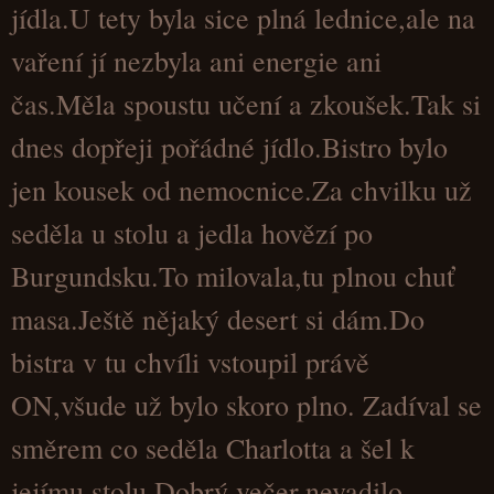
jídla.U tety byla sice plná lednice,ale na
vaření jí nezbyla ani energie ani
čas.Měla spoustu učení a zkoušek.Tak si
dnes dopřeji pořádné jídlo.Bistro bylo
jen kousek od nemocnice.Za chvilku už
seděla u stolu a jedla hovězí po
Burgundsku.To milovala,tu plnou chuť
masa.Ještě nějaký desert si dám.Do
bistra v tu chvíli vstoupil právě
ON,všude už bylo skoro plno. Zadíval se
směrem co seděla Charlotta a šel k
jejímu stolu.Dobrý večer,nevadilo