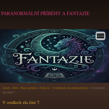
PARANORMÁLNÍ PŘÍBĚHY A FANTAZIE
Úvod
»
Mini - Maxi seriály
»
Patricie - V osidlech zla (dokončeno)
»
V osidlech
zla část 7.
V osidlech zla část 7.