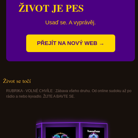
ŽIVOT JE PES
Usaď se. A vyprávěj.
PŘEJÍT NA NOVÝ WEB →
Život se točí
RUBRIKA - VOLNÉ CHVÍLE : Zábava všeho druhu. Od online sudoku až po
rádio a nebo kyvadlo. ŽIJTE A BAVTE SE.