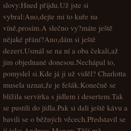
slovy:Hned přijdu.Už jste si
vybral:Ano,dejte mi to kuře na
víně,prosím.A slečno vy?máte ještě
nějaké přání?Ano,dám si ještě
dezert.Usmál se na ní a oba čekali,až
jim objednané donesou.Nechápal to,
pomyslel si.Kde já ji už viděl? Charlotta
musela uznat,že je fešák.Konečně se
blížila servírka s jídlem i desertem.Tak
se pustili do jídla.Pak si dali ještě kávu a
bavili se o běžných věcech.Představil se
jí jako Andreas Maners.Těší mě