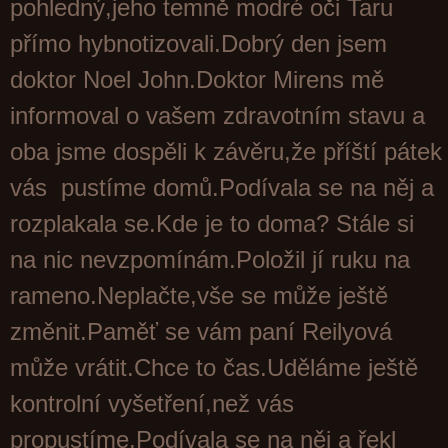
pohledný,jeho temně modré oči Taru
přímo hybnotizovali.Dobrý den jsem
doktor Noel John.Doktor Mirens mě
informoval o vašem zdravotním stavu a
oba jsme dospěli k závěru,že příští pátek
vás pustíme domů.Podívala se na něj a
rozplakala se.Kde je to doma? Stále si
na nic nevzpomínám.Položil jí ruku na
rameno.Neplačte,vše se může ještě
změnit.Paměť se vám paní Reilyová
může vrátit.Chce to čas.Uděláme ještě
kontrolní vyšetření,než vás
propustíme.Podívala se na něj a řekl