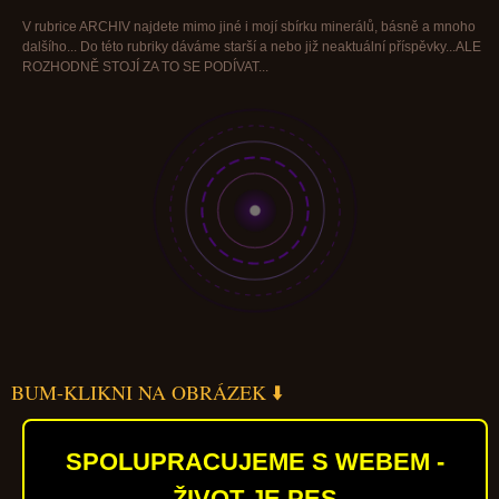
V rubrice ARCHIV najdete mimo jiné i mojí sbírku minerálů, básně a mnoho
dalšího... Do této rubriky dáváme starší a nebo již neaktuální příspěvky...ALE
ROZHODNĚ STOJÍ ZA TO SE PODÍVAT...
BUM-KLIKNI NA OBRÁZEK ⬇️
SPOLUPRACUJEME S WEBEM -
ŽIVOT JE PES