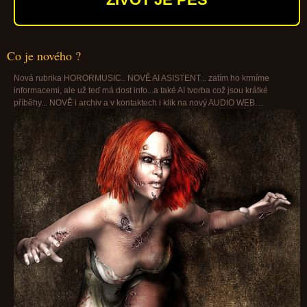
Co je nového ?
Nová rubrika HORORMUSIC.. NOVĚ AI ASISTENT... zatím ho krmíme
informacemi, ale už teď má dost info...a také AI tvorba což jsou krátké
příběhy... NOVĚ i archiv a v kontaktech i klik na nový AUDIO WEB....