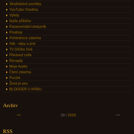
Strašidelné povídky
YouTube Vlastina
Výlety
Naše příběhy
Paranormální dotazník
Pixabay
Pohlednice zdarma
Alík - vtipy a jiné
TV Déčko živě
Předveď zvíře
Recepty
Moje Audio
Čtení zdarma
Puzzle
Život je pes
BLOGGER U KRBU
Archiv
<<
08 /
2026
>>
RSS