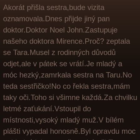
Akorát přišla sestra,bude vizita
oznamovala.Dnes přijde jiný pan
doktor.Doktor Noel John.Zastupuje
našeho doktora Mirence.Proč? zeptala
se Tara.Musel z rodinných důvodů
odjet,ale v pátek se vrátí.Je mladý a
móc hezký,zamrkala sestra na Taru.No
teda sestřičko!No co řekla sestra,mám
taky oči.Toho si všimne každá.Za chvilku
letmé zaťukání.Vstoupil do
místnosti,vysoký mladý muž.V bílém
plášti vypadal honosně.Byl opravdu moc