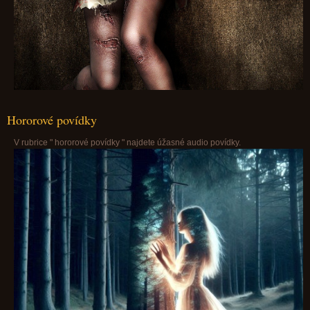
Hororové povídky
V rubrice " hororové povídky " najdete úžasné audio povídky.