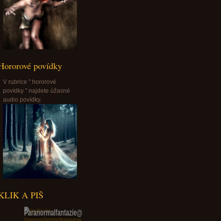
Hororové povídky
V rubrice " hororové
povídky " najdete úžasné
audio povídky.
KLIK A PIŠ
Paranormalfantazie@paranormalfantazie.cz