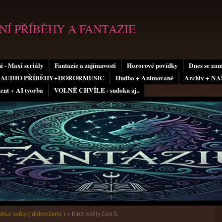
Í PŘÍBĚHY A FANTAZIE
i - Maxi seriály
Fantazie a zajímavosti
Hororové povídky
Dnes se za
AUDIO PŘÍBĚHY+HORORMUSIC
Hudba + Animované
Archiv + N
tent + AI tvorba
VOLNÉ CHVÍLE - sudoku aj..
Mezi světy ( dokončeno )
»
Mezi světy část 5.