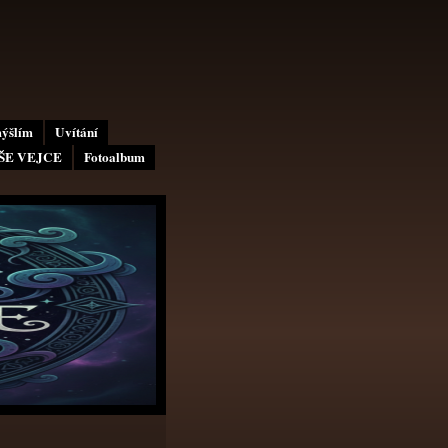
mýšlím
Uvítání
AŠE VEJCE
Fotoalbum