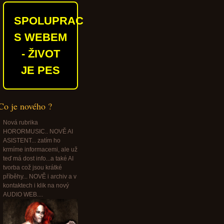
SPOLUPRACUJEME
S WEBEM
- ŽIVOT
JE PES
Co je nového ?
Nová rubrika
HORORMUSIC.. NOVĚ AI
ASISTENT... zatím ho
krmíme informacemi, ale už
teď má dost info...a také AI
tvorba což jsou krátké
příběhy... NOVĚ i archiv a v
kontaktech i klik na nový
AUDIO WEB....