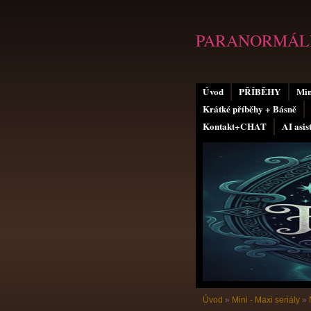
PARANORMÁLN
Úvod
PŘÍBĚHY
Min
Krátké příběhy + Básně
Kontakt+CHAT
AI asis
Úvod
»
Mini - Maxi seriály
»