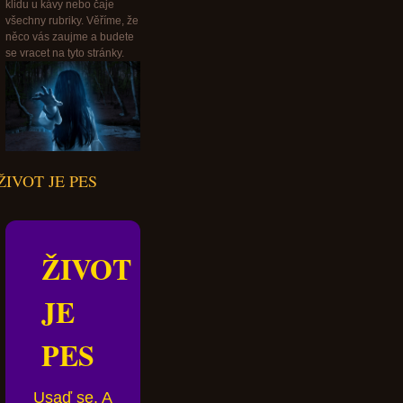
klidu u kávy nebo čaje
všechny rubriky. Věříme, že
něco vás zaujme a budete
se vracet na tyto stránky.
ŽIVOT JE PES
ŽIVOT
JE
PES
Usaď se. A