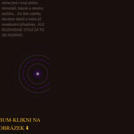
mimo jiné i mojí sbírku
minerálů, básně a mnoho
dalšího... Do této rubriky
dáváme starší a nebo již
neaktuální příspěvky...ALE
ROZHODNĚ STOJÍ ZA TO
SE PODÍVAT...
BUM-KLIKNI NA
OBRÁZEK ⬇️