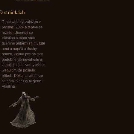
O stránkách
Tento web byl založen v
prosinci 2024 a teprve se
rozjíždí. Jmenuji se
Vlastina a mám ráda
tajemné příběhy i filmy kde
není o napětí a duchy
nouze. Pokud jste na tom
podobně tak neváhejte a
zapojte se do tvorby tohoto
webu tím, že pošlete
příběh. Děkuji a věřím, že
se nám to hezky rozjede -
Vlastina