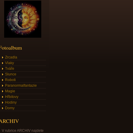
Fotoalbum
Zrcadla
Vlaky
Tváře
Slunce
Roboti
Paranormalfantazie
Magie
Hřbitovy
Hodiny
Domy
ARCHIV
V rubrice ARCHIV najdete