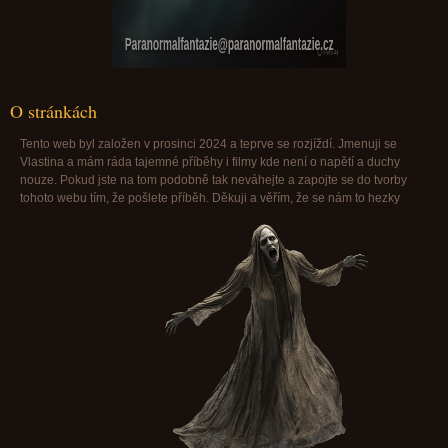
Paranormalfantazie@paranormalfantazie.cz
O stránkách
Tento web byl založen v prosinci 2024 a teprve se rozjíždí. Jmenuji se
Vlastina a mám ráda tajemné příběhy i filmy kde není o napětí a duchy
nouze. Pokud jste na tom podobně tak neváhejte a zapojte se do tvorby
tohoto webu tím, že pošlete příběh. Děkuji a věřím, že se nám to hezky