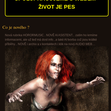
ŽIVOT JE PES
Co je nového ?
Nová rubrika HORORMUSIC.. NOVĚ AI ASISTENT... zatím ho krmíme
informacemi, ale už teď má dost info...a také AI tvorba což jsou krátké
příběhy... NOVĚ i archiv a v kontaktech i klik na nový AUDIO WEB....