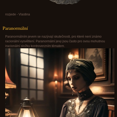
rozjede - Vlastina
Paranormální
Paranormálním jevem se nazývají skutečnosti, pro které není známo
racionální vysvětlení. Paranormální jevy jsou často pro svou mohutnou
iracionální složku kontroverzním tématem.