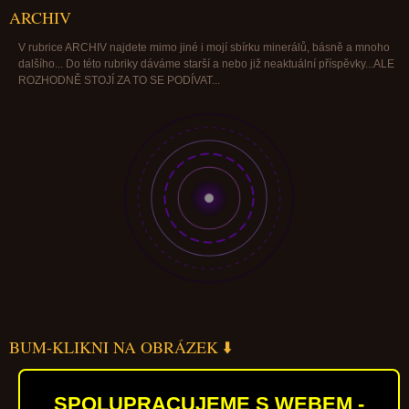
ARCHIV
V rubrice ARCHIV najdete mimo jiné i mojí sbírku minerálů, básně a mnoho
dalšího... Do této rubriky dáváme starší a nebo již neaktuální příspěvky...ALE
ROZHODNĚ STOJÍ ZA TO SE PODÍVAT...
BUM-KLIKNI NA OBRÁZEK ⬇️
SPOLUPRACUJEME S WEBEM -