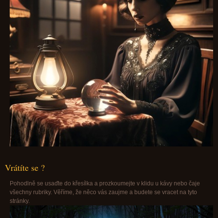
Vrátíte se ?
Pohodlně se usaďte do křesílka a prozkoumejte v klidu u kávy nebo čaje
všechny rubriky. Věříme, že něco vás zaujme a budete se vracet na tyto
stránky.