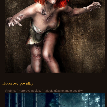
Hororové povídky
V rubrice " hororové povídky " najdete úžasné audio povídky.