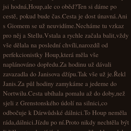
jsi hodná,Houp,ale co oběd?Ten si dáme po
cestě, pokud bude čas.Cesta je dost únavná.Ani
s Giomem se už neuvidíme.Necháme tu vzkaz
pro něj a Stellu.Vstala a rychle začala balit,vždy
vše dělala na poslední chvíli,narozdíl od
perfekcionistky Houp,která měla vše
naplánováno dopředu.Za hodinu už dávali
zavazadla do Janisova džípu.Tak vše už je.Řekl
Janis.Za půl hodiny zamykáme a jedeme do
Nortwilu.Cesta ubíhala pomalu až do doby,než
sjeli z Grenstonského údolí na silnici,co
odbočuje k Dárwůdské dálnici.To Houp neměla
ráda,dálnici.Jízdu po ní.Proto nikdy nechtěla být