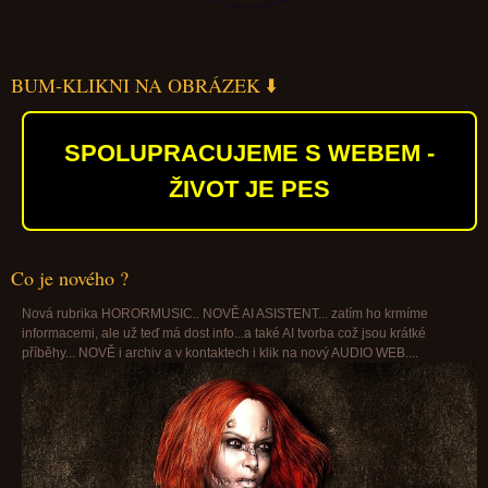
BUM-KLIKNI NA OBRÁZEK ⬇️
SPOLUPRACUJEME S WEBEM -
ŽIVOT JE PES
Co je nového ?
Nová rubrika HORORMUSIC.. NOVĚ AI ASISTENT... zatím ho krmíme
informacemi, ale už teď má dost info...a také AI tvorba což jsou krátké
příběhy... NOVĚ i archiv a v kontaktech i klik na nový AUDIO WEB....