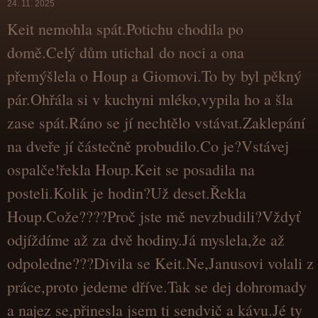
24. 11. 2025
Keit nemohla spát.Potichu chodila po
domě.Celý dům utichal do noci a ona
přemýšlela o Houp a Giomovi.To by byl pěkný
pár.Ohřála si v kuchyni mléko,vypila ho a šla
zase spát.Ráno se jí nechtělo vstávat.Zaklepání
na dveře jí částečně probudilo.Co je?Vstávej
ospalče!řekla Houp.Keit se posadila na
posteli.Kolik je hodin?Už deset.Řekla
Houp.Cože????Proč jste mě nevzbudili?Vždyť
odjíždíme až za dvě hodiny.Já myslela,že až
odpoledne???Divila se Keit.Ne,Janusovi volali z
práce,proto jedeme dříve.Tak se dej dohromady
a najez se,přinesla jsem ti sendvič a kávu.Jé ty