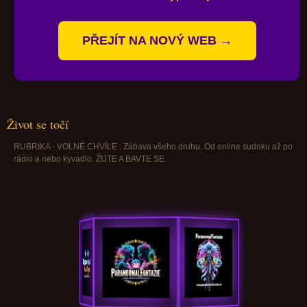
PŘEJÍT NA NOVÝ WEB →
Život se točí
RUBRIKA - VOLNÉ CHVÍLE : Zábava všeho druhu. Od online sudoku až po
rádio a nebo kyvadlo. ŽIJTE A BAVTE SE.