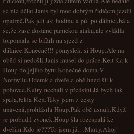
řidičkou,trochu jí jízda autem vadila.Ale nedalo
se nic dělat.Janis byl moc dobrým řidičem,jezdil
opatrně.Pak jeli asi hodinu a půl po dálnici,bála
se,že zase dostane panickou ataku,ale zvládla
to,pomalu se blížili na sjezd z
dálnice.Konečně!!! pomyslela si Houp.Ale na
oběd si nedošli,Janis musel do práce.Keit šla k
Houp do jejího bytu.Konečně doma.V
Nortwilu.Odemkla dveře a obě hned šli k
pohovce.Kufry nechali v předsíni.Já bych tak
spala,řekla Keit.Taky jsem z cesty
unavená,prohlásila Houp.Pak obě usnuli.Když
je probudil zvonek.Houp šla rozespalá ke
dveřím.Kdo je???To jsem já....Marry.Ahoj!