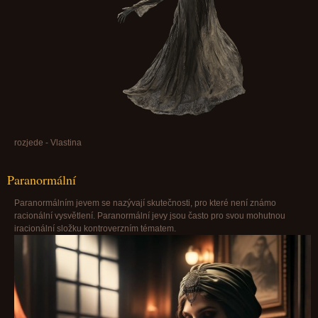
rozjede - Vlastina
Paranormální
Paranormálním jevem se nazývají skutečnosti, pro které není známo
racionální vysvětlení. Paranormální jevy jsou často pro svou mohutnou
iracionální složku kontroverzním tématem.