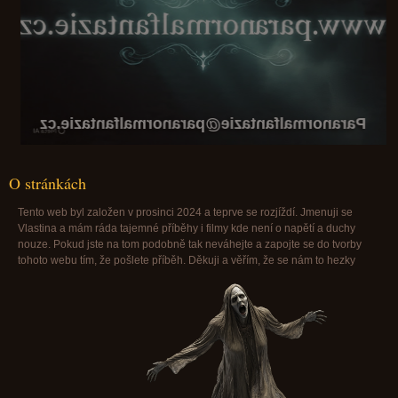
Paranormalfantazie@paranormalfantazie.cz
O stránkách
Tento web byl založen v prosinci 2024 a teprve se rozjíždí. Jmenuji se
Vlastina a mám ráda tajemné příběhy i filmy kde není o napětí a duchy
nouze. Pokud jste na tom podobně tak neváhejte a zapojte se do tvorby
tohoto webu tím, že pošlete příběh. Děkuji a věřím, že se nám to hezky