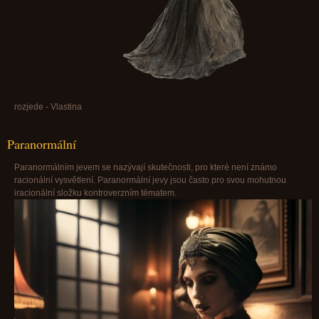
rozjede - Vlastina
Paranormální
Paranormálním jevem se nazývají skutečnosti, pro které není známo
racionální vysvětlení. Paranormální jevy jsou často pro svou mohutnou
iracionální složku kontroverzním tématem.