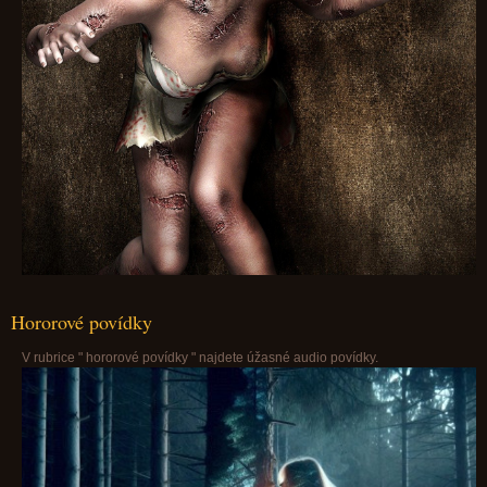
Hororové povídky
V rubrice " hororové povídky " najdete úžasné audio povídky.