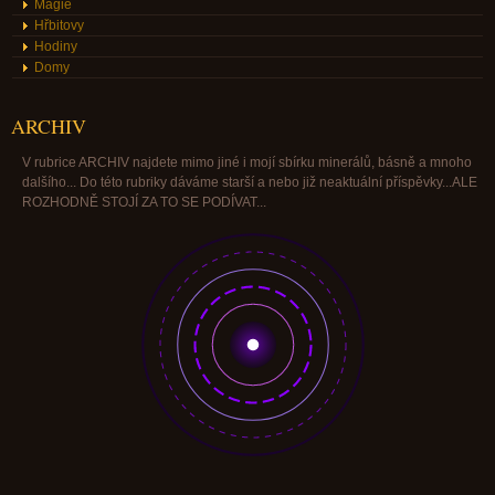
Magie
Hřbitovy
Hodiny
Domy
ARCHIV
V rubrice ARCHIV najdete mimo jiné i mojí sbírku minerálů, básně a mnoho
dalšího... Do této rubriky dáváme starší a nebo již neaktuální příspěvky...ALE
ROZHODNĚ STOJÍ ZA TO SE PODÍVAT...