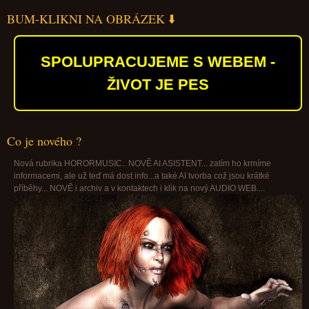
BUM-KLIKNI NA OBRÁZEK ⬇️
SPOLUPRACUJEME S WEBEM -
ŽIVOT JE PES
Co je nového ?
Nová rubrika HORORMUSIC.. NOVĚ AI ASISTENT... zatím ho krmíme
informacemi, ale už teď má dost info...a také AI tvorba což jsou krátké
příběhy... NOVĚ i archiv a v kontaktech i klik na nový AUDIO WEB....