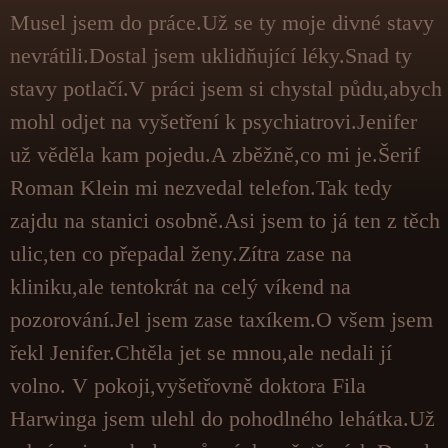
Musel jsem do práce.Už se ty moje divné stavy
nevrátili.Dostal jsem uklidňující léky.Snad ty
stavy potlačí.V práci jsem si chystal půdu,abych
mohl odjet na vyšetření k psychiatrovi.Jenifer
už věděla kam pojedu.A zběžně,co mi je.Šerif
Roman Klein mi nezvedal telefon.Tak tedy
zajdu na stanici osobně.Asi jsem to já ten z těch
ulic,ten co přepadal ženy.Zítra zase na
kliniku,ale tentokrát na celý víkend na
pozorování.Jel jsem zase taxíkem.O všem jsem
řekl Jenifer.Chtěla jet se mnou,ale nedali jí
volno. V pokoji,vyšetřovně doktora Fila
Harwinga jsem ulehl do pohodlného lehátka.Už