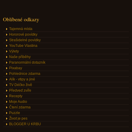
Oblíbené odkazy
Tajemná místa
Hororové povídky
Strašidelné povídky
YouTube Vlastina
Výlety
Naše příběhy
Paranormální dotazník
Pixabay
Pohlednice zdarma
Alík - vtipy a jiné
TV Déčko živě
Předveď zvíře
Recepty
Moje Audio
Čtení zdarma
Puzzle
Život je pes
BLOGGER U KRBU