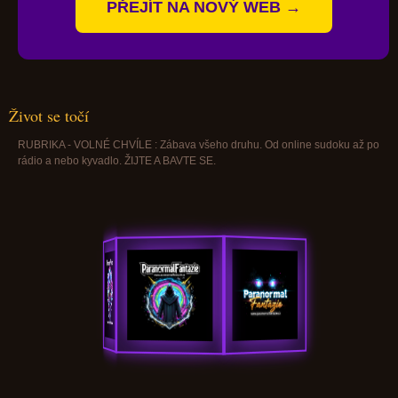
PŘEJÍT NA NOVÝ WEB →
Život se točí
RUBRIKA - VOLNÉ CHVÍLE : Zábava všeho druhu. Od online sudoku až po
rádio a nebo kyvadlo. ŽIJTE A BAVTE SE.