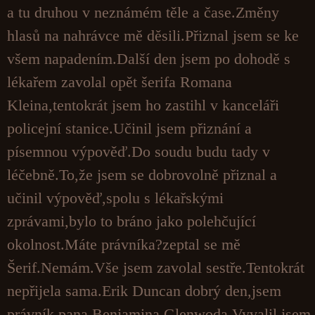
a tu druhou v neznámém těle a čase.Změny
hlasů na nahrávce mě děsili.Přiznal jsem se ke
všem napadením.Další den jsem po dohodě s
lékařem zavolal opět šerifa Romana
Kleina,tentokrát jsem ho zastihl v kanceláři
policejní stanice.Učinil jsem přiznání a
písemnou výpověď.Do soudu budu tady v
léčebně.To,že jsem se dobrovolně přiznal a
učinil výpověď,spolu s lékařskými
zprávami,bylo to bráno jako polehčující
okolnost.Máte právníka?zeptal se mě
Šerif.Nemám.Vše jsem zavolal sestře.Tentokrát
nepřijela sama.Erik Duncan dobrý den,jsem
právník pana Benjamina Glenwoda.Vyvalil jsem