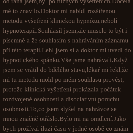
od rána jsem,byl po různých vyšetřeních.Docela
mě to znavilo.Doktor mi nabídl rozšířenou
metodu vyšetření klinickou hypnózu,nebolí
hypnoterapii.Souhlasil jsem,ale muselo to být i
písemně a že souhlasím s nahráváním záznamu
při této terapii.Lehl jsem si a doktor mi uvedl do
hypnotického spánku.Vše jsme nahrávali.Když
jsem se vrátil do bdělého stavu,lékař mi řekl,že
mi tu metodu mohl po mém souhlasu provést,
protože klinická vyšetření prokázala počátek
rozdvojené osobnosti a disociativní poruchu
osobnosti.To,co jsem slyšel na nahrávce se
mnou značně otřáslo.Bylo mi na omdlení.Jako
bych prožíval iluzi času v jedné osobě co znám