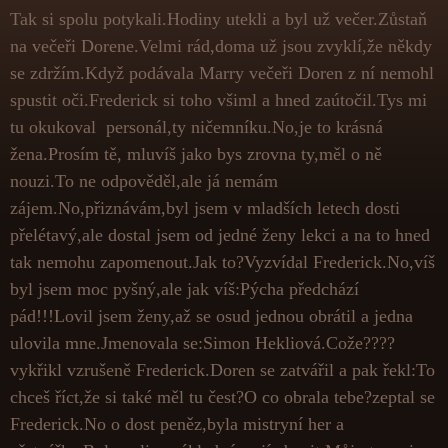
Tak si spolu potykali.Hodiny utekli a byl už večer.Zůstaň
na večeři Dorene.Velmi rád,doma už jsou zvyklí,že někdy
se zdržím.Když podávala Marry večeři Doren z ní nemohl
spustit oči.Frederick si toho všiml a hned zaútočil.Tys mi
tu okukoval personál,ty ničemníku.No,je to krásná
žena.Prosím tě, mluvíš jako bys zrovna ty,měl o ně
nouzi.To ne odpověděl,ale já nemám
zájem.No,přiznávám,byl jsem v mladších letech dosti
přelétavý,ale dostal jsem od jedné ženy lekci a na to hned
tak nemohu zapomenout.Jak to?Vyzvídal Frederick.No,víš
byl jsem moc pyšný,ale jak víš:Pýcha předchází
pád!!!Lovil jsem ženy,až se osud jednou obrátil a jedna
ulovila mne.Jmenovala se:Simon Hekliová.Cože????
vykřikl vzrušeně Frederick.Doren se zatvářil a pak řekl:To
chceš říct,že si také měl tu čest?O co obrala tebe?zeptal se
Frederick.No o dost peněz,byla mistryní her a