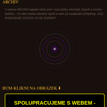
ARCHIV
V rubrice ARCHIV najdete mimo jiné i mojí sbírku minerálů, básně a mnoho
dalšího... Do této rubriky dáváme starší a nebo již neaktuální příspěvky...ALE
ROZHODNĚ STOJÍ ZA TO SE PODÍVAT...
BUM-KLIKNI NA OBRÁZEK ⬇️
SPOLUPRACUJEME S WEBEM -