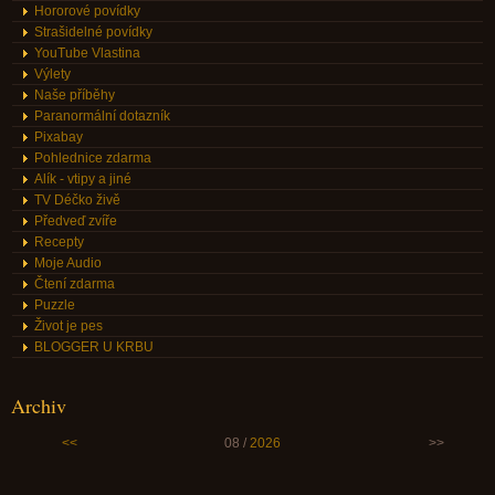
Hororové povídky
Strašidelné povídky
YouTube Vlastina
Výlety
Naše příběhy
Paranormální dotazník
Pixabay
Pohlednice zdarma
Alík - vtipy a jiné
TV Déčko živě
Předveď zvíře
Recepty
Moje Audio
Čtení zdarma
Puzzle
Život je pes
BLOGGER U KRBU
Archiv
<<
08 /
2026
>>