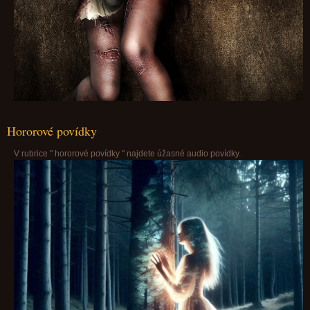
Hororové povídky
V rubrice " hororové povídky " najdete úžasné audio povídky.