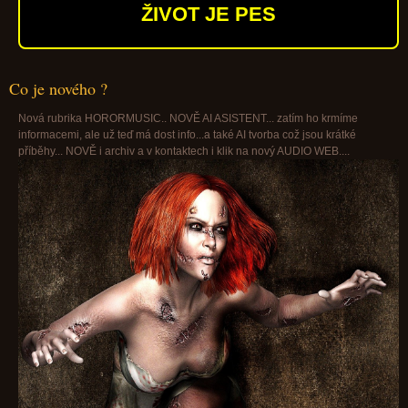
ŽIVOT JE PES
Co je nového ?
Nová rubrika HORORMUSIC.. NOVĚ AI ASISTENT... zatím ho krmíme
informacemi, ale už teď má dost info...a také AI tvorba což jsou krátké
příběhy... NOVĚ i archiv a v kontaktech i klik na nový AUDIO WEB....