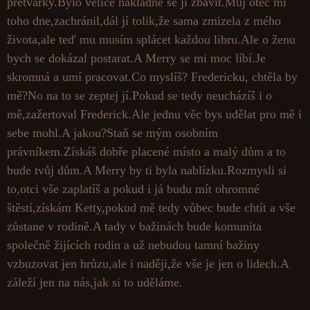
přetvářky.Bylo velice nákladné se jí zbavit.Můj otec mi
toho dne,zachránil,dál jí tolik,že sama zmizela z mého
života,ale teď mu musím splácet každou libru.Ale o ženu
bych se dokázal postarat.A Merry se mi moc líbí.Je
skromná a umí pracovat.Co myslíš? Fredericku, chtěla by
mě?No na to se zeptej jí.Pokud se tedy neucházíš i o
mě,zažertoval Frederick.Ale jednu věc bys udělat pro mě i
sebe mohl.A jakou?Staň se mým osobním
právníkem.Získáš dobře placené místo a malý dům a to
bude tvůj dům.A Merry by ti byla nablízku.Rozmysli si
to,otci vše zaplatíš a pokud i já budu mít ohromné
štěstí,získám Ketty,pokud mě tedy vůbec bude chtít a vše
zůstane v rodině.A tady v bažinách bude komunita
společně žijících rodin a už nebudou tamní bažiny
vzbuzovat jen hrůzu,ale i naději,že vše je jen o lidech.A
záleží jen na nás,jak si to uděláme.