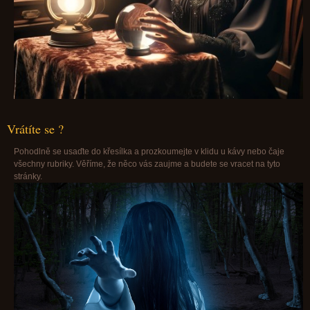
Vrátíte se ?
Pohodlně se usaďte do křesílka a prozkoumejte v klidu u kávy nebo čaje
všechny rubriky. Věříme, že něco vás zaujme a budete se vracet na tyto
stránky.