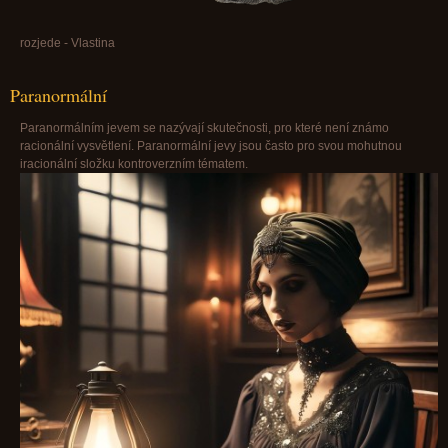
rozjede - Vlastina
Paranormální
Paranormálním jevem se nazývají skutečnosti, pro které není známo
racionální vysvětlení. Paranormální jevy jsou často pro svou mohutnou
iracionální složku kontroverzním tématem.