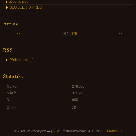
Život je pes
BLOGGER U KRBU
Archiv
<<
08 /
2026
>>
RSS
Přehled zdrojů
Statistiky
Celkem:
279905
Měsíc:
32579
Den:
999
Online:
25
© 2026 eStránky.cz
|
RSS
|
Aktualizováno: 4. 8. 2026
|
Nahoru ↑