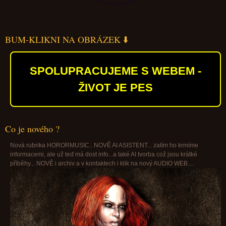
BUM-KLIKNI NA OBRÁZEK ⬇️
SPOLUPRACUJEME S WEBEM -
ŽIVOT JE PES
Co je nového ?
Nová rubrika HORORMUSIC.. NOVĚ AI ASISTENT... zatím ho krmíme
informacemi, ale už teď má dost info...a také AI tvorba což jsou krátké
příběhy... NOVĚ i archiv a v kontaktech i klik na nový AUDIO WEB....