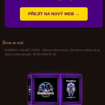
PŘEJÍT NA NOVÝ WEB →
Život se točí
RUBRIKA - VOLNÉ CHVÍLE : Zábava všeho druhu. Od online sudoku až po
rádio a nebo kyvadlo. ŽIJTE A BAVTE SE.