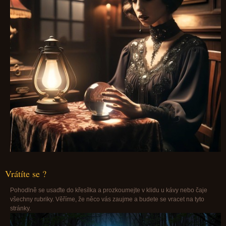
Vrátíte se ?
Pohodlně se usaďte do křesílka a prozkoumejte v klidu u kávy nebo čaje
všechny rubriky. Věříme, že něco vás zaujme a budete se vracet na tyto
stránky.