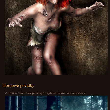
Hororové povídky
V rubrice " hororové povídky " najdete úžasné audio povídky.