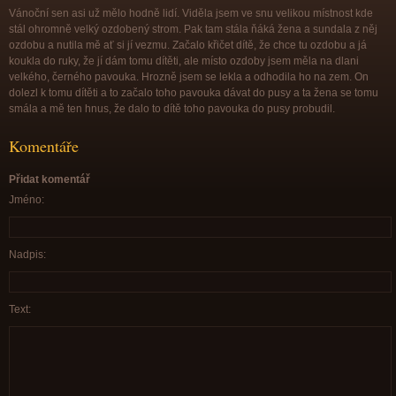
Vánoční sen asi už mělo hodně lidí. Viděla jsem ve snu velikou místnost kde
stál ohromně velký ozdobený strom. Pak tam stála ňáká žena a sundala z něj
ozdobu a nutila mě ať si jí vezmu. Začalo křičet dítě, že chce tu ozdobu a já
koukla do ruky, že jí dám tomu dítěti, ale místo ozdoby jsem měla na dlani
velkého, černého pavouka. Hrozně jsem se lekla a odhodila ho na zem. On
dolezl k tomu dítěti a to začalo toho pavouka dávat do pusy a ta žena se tomu
smála a mě ten hnus, že dalo to dítě toho pavouka do pusy probudil.
Komentáře
Přidat komentář
Jméno:
Nadpis:
Text: