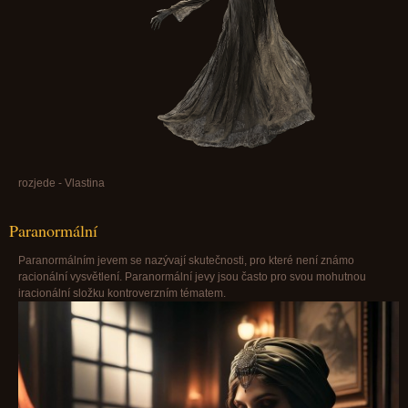
rozjede - Vlastina
Paranormální
Paranormálním jevem se nazývají skutečnosti, pro které není známo
racionální vysvětlení. Paranormální jevy jsou často pro svou mohutnou
iracionální složku kontroverzním tématem.