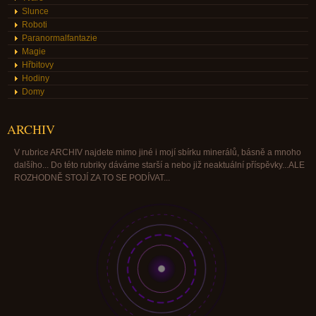
Slunce
Roboti
Paranormalfantazie
Magie
Hřbitovy
Hodiny
Domy
ARCHIV
V rubrice ARCHIV najdete mimo jiné i mojí sbírku minerálů, básně a mnoho
dalšího... Do této rubriky dáváme starší a nebo již neaktuální příspěvky...ALE
ROZHODNĚ STOJÍ ZA TO SE PODÍVAT...