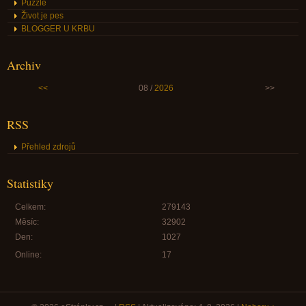
Puzzle
Život je pes
BLOGGER U KRBU
Archiv
<<
08 /
2026
>>
RSS
Přehled zdrojů
Statistiky
Celkem:
279143
Měsíc:
32902
Den:
1027
Online:
17