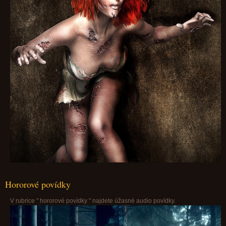
Hororové povídky
V rubrice " hororové povídky " najdete úžasné audio povídky.