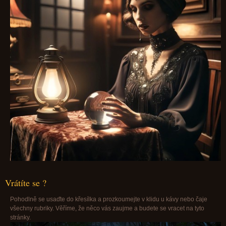
Vrátíte se ?
Pohodlně se usaďte do křesílka a prozkoumejte v klidu u kávy nebo čaje
všechny rubriky. Věříme, že něco vás zaujme a budete se vracet na tyto
stránky.