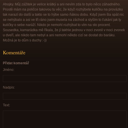
Ahojky. Můj zážitek je velice krátký a ani nevím zda to bylo něco záhadného.
Prostě mám na poličce takovou tu věc, že když rozhýbete kuličku na provázku
tak narazí do další a takto se to hýbe samo ňákou dobu. Když jsem šla spát nic
se nehýbalo a asi ve tři ráno jsem musela na záchod a slyším to ťukání jak ty
kuličky o sebe naráží. Nikdo je nemohl rozhýbat to vím na sto procent.
Sousedka, kamarádka mě říkala, že jí takhle jednou v noci zvonil v noci zvonek
u dveří, ale nikdo tam nebyl a ani nemohl někdo cizí se dostat do baráku.
Možná je to dům s duchy :-))
Komentáře
Přidat komentář
Jméno:
Nadpis:
Text: