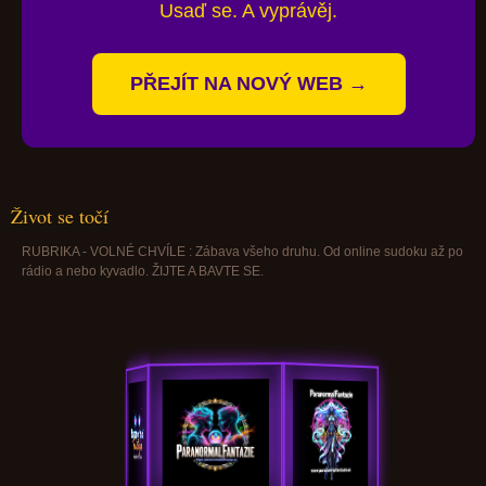
Usaď se. A vyprávěj.
PŘEJÍT NA NOVÝ WEB →
Život se točí
RUBRIKA - VOLNÉ CHVÍLE : Zábava všeho druhu. Od online sudoku až po
rádio a nebo kyvadlo. ŽIJTE A BAVTE SE.