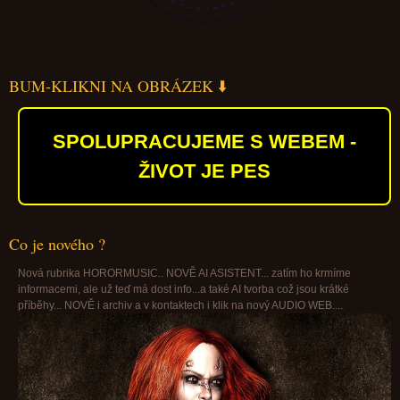
BUM-KLIKNI NA OBRÁZEK ⬇️
SPOLUPRACUJEME S WEBEM -
ŽIVOT JE PES
Co je nového ?
Nová rubrika HORORMUSIC.. NOVĚ AI ASISTENT... zatím ho krmíme
informacemi, ale už teď má dost info...a také AI tvorba což jsou krátké
příběhy... NOVĚ i archiv a v kontaktech i klik na nový AUDIO WEB....