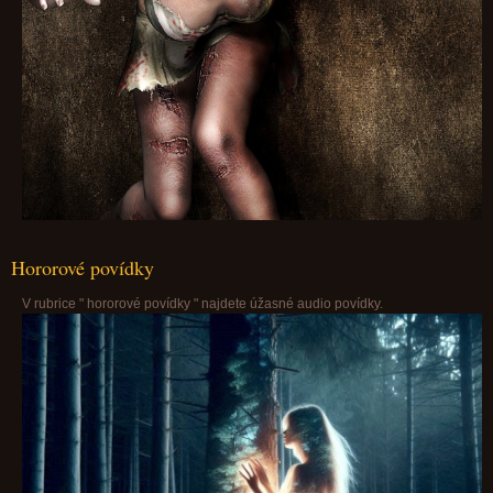
Hororové povídky
V rubrice " hororové povídky " najdete úžasné audio povídky.