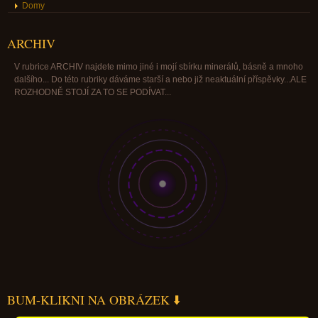
Domy
ARCHIV
V rubrice ARCHIV najdete mimo jiné i mojí sbírku minerálů, básně a mnoho
dalšího... Do této rubriky dáváme starší a nebo již neaktuální příspěvky...ALE
ROZHODNĚ STOJÍ ZA TO SE PODÍVAT...
BUM-KLIKNI NA OBRÁZEK ⬇️