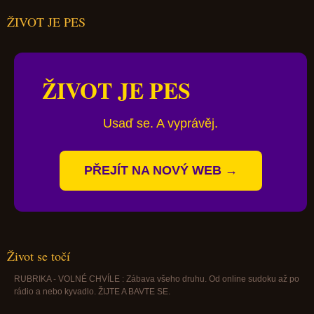
ŽIVOT JE PES
ŽIVOT JE PES
Usaď se. A vyprávěj.
PŘEJÍT NA NOVÝ WEB →
Život se točí
RUBRIKA - VOLNÉ CHVÍLE : Zábava všeho druhu. Od online sudoku až po
rádio a nebo kyvadlo. ŽIJTE A BAVTE SE.