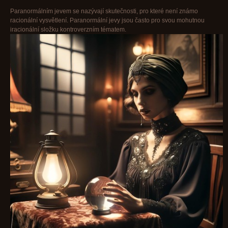
Paranormálním jevem se nazývají skutečnosti, pro které není známo
racionální vysvětlení. Paranormální jevy jsou často pro svou mohutnou
iracionální složku kontroverzním tématem.