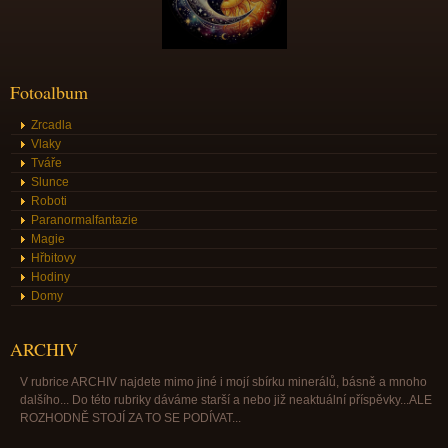
Fotoalbum
Zrcadla
Vlaky
Tváře
Slunce
Roboti
Paranormalfantazie
Magie
Hřbitovy
Hodiny
Domy
ARCHIV
V rubrice ARCHIV najdete mimo jiné i mojí sbírku minerálů, básně a mnoho
dalšího... Do této rubriky dáváme starší a nebo již neaktuální příspěvky...ALE
ROZHODNĚ STOJÍ ZA TO SE PODÍVAT...