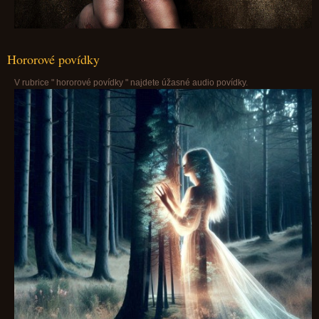
Hororové povídky
V rubrice " hororové povídky " najdete úžasné audio povídky.