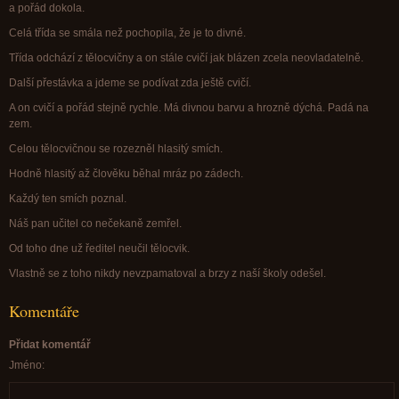
a pořád dokola.
Celá třída se smála než pochopila, že je to divné.
Třída odchází z tělocvičny a on stále cvičí jak blázen zcela neovladatelně.
Další přestávka a jdeme se podívat zda ještě cvičí.
A on cvičí a pořád stejně rychle. Má divnou barvu a hrozně dýchá. Padá na
zem.
Celou tělocvičnou se rozezněl hlasitý smích.
Hodně hlasitý až člověku běhal mráz po zádech.
Každý ten smích poznal.
Náš pan učitel co nečekaně zemřel.
Od toho dne už ředitel neučil tělocvik.
Vlastně se z toho nikdy nevzpamatoval a brzy z naší školy odešel.
Komentáře
Přidat komentář
Jméno: