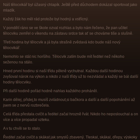
Náš tělocvikář byl úžasný chlapík. Ještě před důchodem dokázal sportovat jako
mladík.
Každý žák ho měl rád protože byl hodný a vstřícný.
V pondělí ráno se ve škole ozval rozhlas a bylo nám řečeno, že pan učitel
tělocviku zemřel o víkendu na zástavu srdce tak ať se chováme tiše a slušně.
Třetí hodina byl tělocvik a já byla strašně zvědavá kdo bude náš nový
tělocvikář.
Nemohlo se stát nic horšího. Tělocvik zatím bude mít ředitel než někoho
seženou na stálo.
Hned první hodinu si naší třídu pěkně vychutnal. Každou další hodinou
zvyšoval nárok na výkon a nikdo z naší třídy už to nezvládal a každý se bál další
hodiny tělocviku.
Při další hodině pořád hodně nahlas každého proháněl.
Karin dělej, přidej,to musíš zvládnout,si bačkora a další a další popohánění až
jsem se z nervů rozbrečela.
Celá třída přestala cvičit a ředitel začal hrozně řvát. Nikdo ho neposlouchal a on
více a více propadal vzteku.
A v tu chvíli se to stalo.
Ředitel začal cvičit a skákat jak smyslů zbavený. Tleskal, skákal, dřepy, výskoky