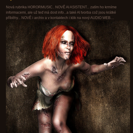
Nová rubrika HORORMUSIC.. NOVĚ AI ASISTENT... zatím ho krmíme
informacemi, ale už teď má dost info...a také AI tvorba což jsou krátké
příběhy... NOVĚ i archiv a v kontaktech i klik na nový AUDIO WEB....