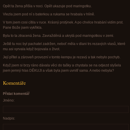
Opět ta žena přišla v noci. Opět ukazuje pod maringotku.
Vlezla jsem pod ní s baterkou a rukama se hrabala v hlíně.
V tom jsem cosi cítila v ruce. Krásný prstýnek. A po chvilce hrabání vidím prst.
Pane Bože jsem vykřikla.
Byla to ta ztracená žena. Zavražděná a ukrytá pod maringotkou v zemi.
Ještě tu noc byl pachatel zadržen, neboť měla v dlani trs rezavých vlasů, které
mu asi vyrvala když bojovala o život.
Její přítel a zároveň provozní v tomto kempu je rezavý a tak nebylo pochyb.
Když jsem si brzy ráno dávala věci do tašky a chystala se na odjezd slyšela
jsem jemný hlas DĚKUJI a však byla jsem uvnitř sama. A nebo nebyla?
Komentáře
Přidat komentář
Jméno:
Nadpis: