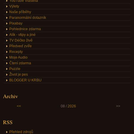
YouTube Vlastina
Výlety
Naše příběhy
Paranormální dotazník
Pixabay
Pohlednice zdarma
Alík - vtipy a jiné
TV Déčko živě
Předveď zvíře
Recepty
Moje Audio
Čtení zdarma
Puzzle
Život je pes
BLOGGER U KRBU
Archiv
<<
08 /
2026
>>
RSS
Přehled zdrojů