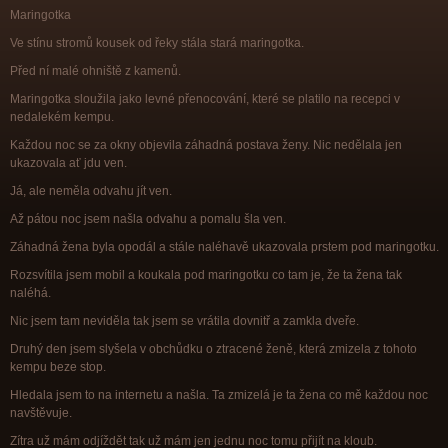
Maringotka
Ve stínu stromů kousek od řeky stála stará maringotka.
Před ní malé ohniště z kamenů.
Maringotka sloužila jako levné přenocování, které se platilo na recepci v
nedalekém kempu.
Každou noc se za okny objevila záhadná postava ženy. Nic nedělala jen
ukazovala ať jdu ven.
Já, ale neměla odvahu jít ven.
Až pátou noc jsem našla odvahu a pomalu šla ven.
Záhadná žena byla opodál a stále naléhavě ukazovala prstem pod maringotku.
Rozsvítila jsem mobil a koukala pod maringotku co tam je, že ta žena tak
naléhá.
Nic jsem tam neviděla tak jsem se vrátila dovnitř a zamkla dveře.
Druhý den jsem slyšela v obchůdku o ztracené ženě, která zmizela z tohoto
kempu beze stop.
Hledala jsem to na internetu a našla. Ta zmizelá je ta žena co mě každou noc
navštěvuje.
Zítra už mám odjíždět tak už mám jen jednu noc tomu přijít na kloub.