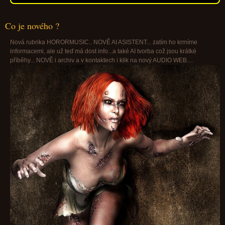
Co je nového ?
Nová rubrika HORORMUSIC.. NOVĚ AI ASISTENT... zatím ho krmíme
informacemi, ale už teď má dost info...a také AI tvorba což jsou krátké
příběhy... NOVĚ i archiv a v kontaktech i klik na nový AUDIO WEB....