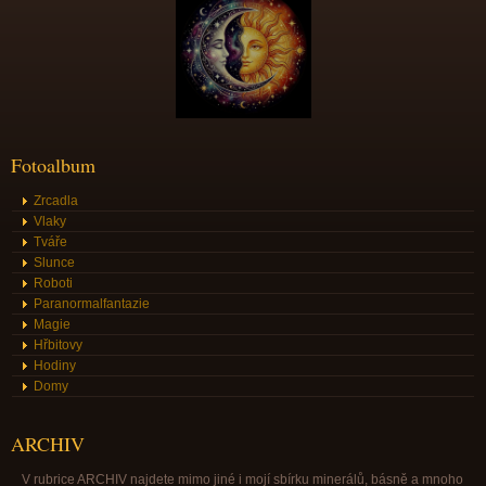
Fotoalbum
Zrcadla
Vlaky
Tváře
Slunce
Roboti
Paranormalfantazie
Magie
Hřbitovy
Hodiny
Domy
ARCHIV
V rubrice ARCHIV najdete mimo jiné i mojí sbírku minerálů, básně a mnoho