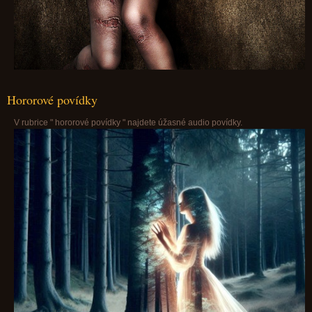
Hororové povídky
V rubrice " hororové povídky " najdete úžasné audio povídky.