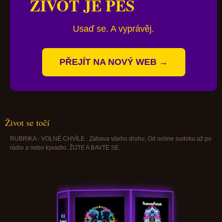
ŽIVOT JE PES
Usaď se. A vyprávěj.
PŘEJÍT NA NOVÝ WEB →
Život se točí
RUBRIKA - VOLNÉ CHVÍLE : Zábava všeho druhu. Od online sudoku až po
rádio a nebo kyvadlo. ŽIJTE A BAVTE SE.