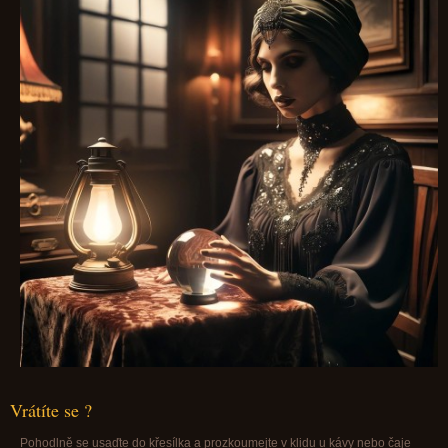
Vrátíte se ?
Pohodlně se usaďte do křesílka a prozkoumejte v klidu u kávy nebo čaje