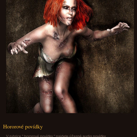
Hororové povídky
V rubrice " hororové povídky " najdete úžasné audio povídky.