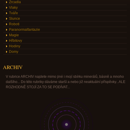
Zrcadla
Vlaky
Tváře
Slunce
Roboti
Paranormalfantazie
Magie
Hřbitovy
Hodiny
Domy
ARCHIV
V rubrice ARCHIV najdete mimo jiné i mojí sbírku minerálů, básně a mnoho
dalšího... Do této rubriky dáváme starší a nebo již neaktuální příspěvky...ALE
ROZHODNĚ STOJÍ ZA TO SE PODÍVAT...