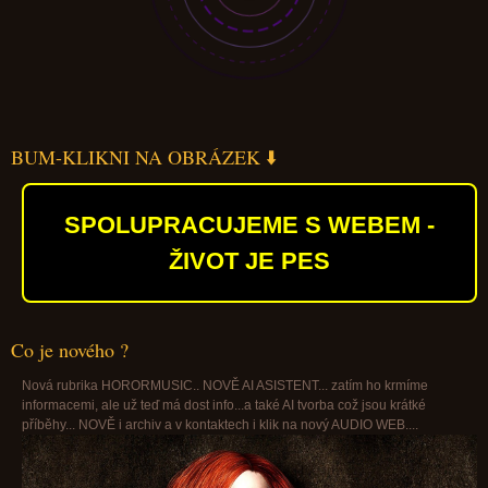
BUM-KLIKNI NA OBRÁZEK ⬇️
SPOLUPRACUJEME S WEBEM -
ŽIVOT JE PES
Co je nového ?
Nová rubrika HORORMUSIC.. NOVĚ AI ASISTENT... zatím ho krmíme
informacemi, ale už teď má dost info...a také AI tvorba což jsou krátké
příběhy... NOVĚ i archiv a v kontaktech i klik na nový AUDIO WEB....