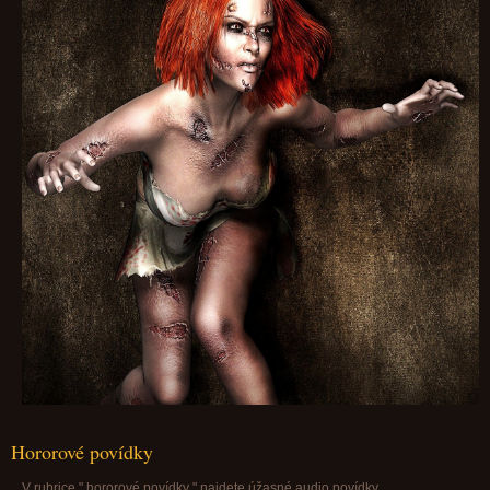
Hororové povídky
V rubrice " hororové povídky " najdete úžasné audio povídky.