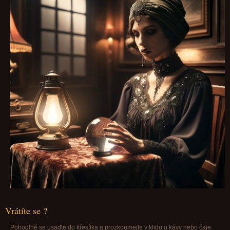
Vrátíte se ?
Pohodlně se usaďte do křesílka a prozkoumejte v klidu u kávy nebo čaje