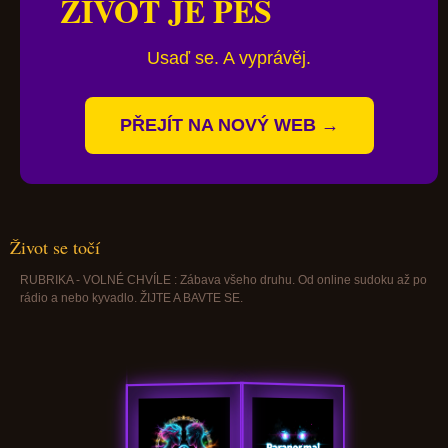
ŽIVOT JE PES
Usaď se. A vyprávěj.
PŘEJÍT NA NOVÝ WEB →
Život se točí
RUBRIKA - VOLNÉ CHVÍLE : Zábava všeho druhu. Od online sudoku až po
rádio a nebo kyvadlo. ŽIJTE A BAVTE SE.