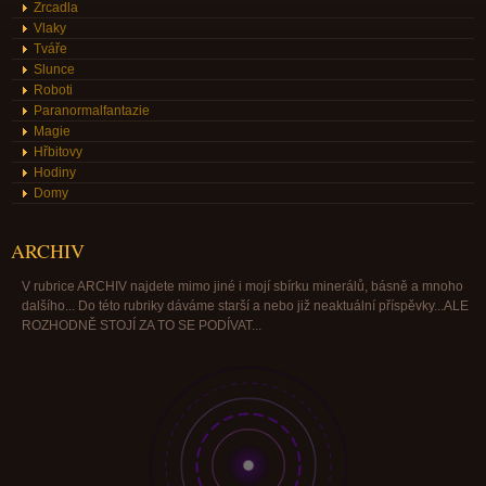
Zrcadla
Vlaky
Tváře
Slunce
Roboti
Paranormalfantazie
Magie
Hřbitovy
Hodiny
Domy
ARCHIV
V rubrice ARCHIV najdete mimo jiné i mojí sbírku minerálů, básně a mnoho
dalšího... Do této rubriky dáváme starší a nebo již neaktuální příspěvky...ALE
ROZHODNĚ STOJÍ ZA TO SE PODÍVAT...