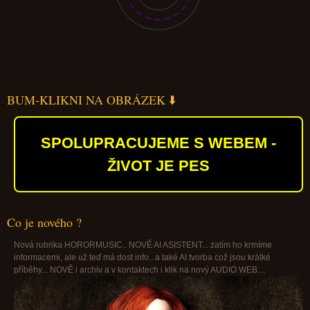
BUM-KLIKNI NA OBRÁZEK ⬇️
SPOLUPRACUJEME S WEBEM -
ŽIVOT JE PES
Co je nového ?
Nová rubrika HORORMUSIC.. NOVĚ AI ASISTENT... zatím ho krmíme
informacemi, ale už teď má dost info...a také AI tvorba což jsou krátké
příběhy... NOVĚ i archiv a v kontaktech i klik na nový AUDIO WEB....