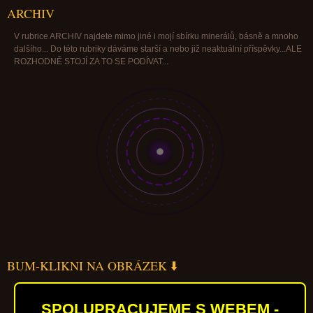
ARCHIV
V rubrice ARCHIV najdete mimo jiné i mojí sbírku minerálů, básně a mnoho
dalšího... Do této rubriky dáváme starší a nebo již neaktuální příspěvky...ALE
ROZHODNĚ STOJÍ ZA TO SE PODÍVAT...
BUM-KLIKNI NA OBRÁZEK ⬇️
SPOLUPRACUJEME S WEBEM -