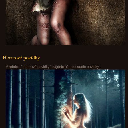
Hororové povídky
V rubrice " hororové povídky " najdete úžasné audio povídky.