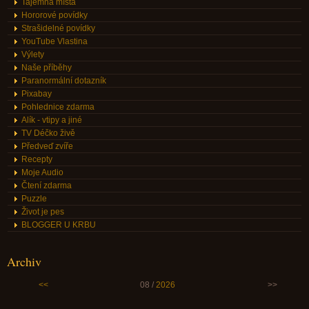
Tajemná místa
Hororové povídky
Strašidelné povídky
YouTube Vlastina
Výlety
Naše příběhy
Paranormální dotazník
Pixabay
Pohlednice zdarma
Alík - vtipy a jiné
TV Déčko živě
Předveď zvíře
Recepty
Moje Audio
Čtení zdarma
Puzzle
Život je pes
BLOGGER U KRBU
Archiv
<<
08 /
2026
>>