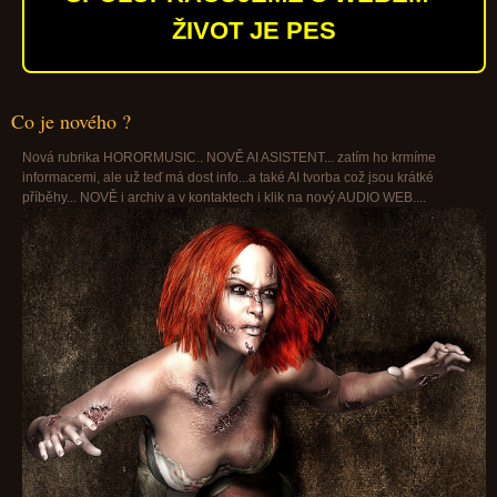
ŽIVOT JE PES
Co je nového ?
Nová rubrika HORORMUSIC.. NOVĚ AI ASISTENT... zatím ho krmíme
informacemi, ale už teď má dost info...a také AI tvorba což jsou krátké
příběhy... NOVĚ i archiv a v kontaktech i klik na nový AUDIO WEB....