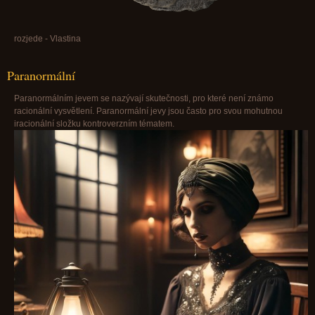
rozjede - Vlastina
Paranormální
Paranormálním jevem se nazývají skutečnosti, pro které není známo
racionální vysvětlení. Paranormální jevy jsou často pro svou mohutnou
iracionální složku kontroverzním tématem.