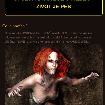
ŽIVOT JE PES
Co je nového ?
Nová rubrika HORORMUSIC.. NOVĚ AI ASISTENT... zatím ho krmíme
informacemi, ale už teď má dost info...a také AI tvorba což jsou krátké
příběhy... NOVĚ i archiv a v kontaktech i klik na nový AUDIO WEB....