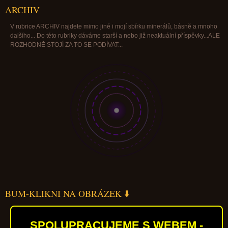
ARCHIV
V rubrice ARCHIV najdete mimo jiné i mojí sbírku minerálů, básně a mnoho
dalšího... Do této rubriky dáváme starší a nebo již neaktuální příspěvky...ALE
ROZHODNĚ STOJÍ ZA TO SE PODÍVAT...
BUM-KLIKNI NA OBRÁZEK ⬇️
SPOLUPRACUJEME S WEBEM -