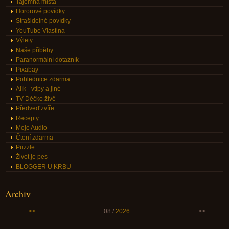
Tajemná místa
Hororové povídky
Strašidelné povídky
YouTube Vlastina
Výlety
Naše příběhy
Paranormální dotazník
Pixabay
Pohlednice zdarma
Alík - vtipy a jiné
TV Déčko živě
Předveď zvíře
Recepty
Moje Audio
Čtení zdarma
Puzzle
Život je pes
BLOGGER U KRBU
Archiv
<<
08 /
2026
>>