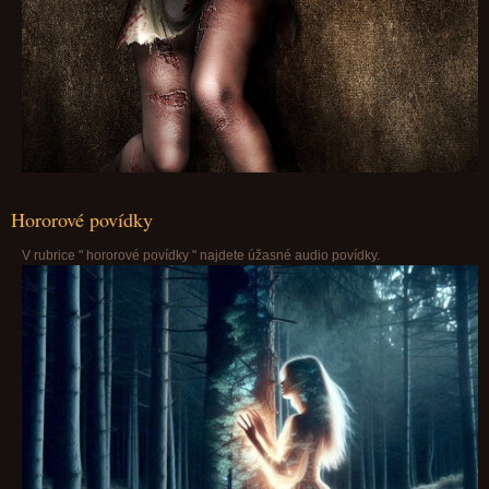
Hororové povídky
V rubrice " hororové povídky " najdete úžasné audio povídky.