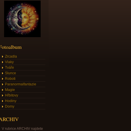
Fotoalbum
Zrcadla
Vlaky
Tváře
Slunce
Roboti
Paranormalfantazie
Magie
Hřbitovy
Hodiny
Domy
ARCHIV
V rubrice ARCHIV najdete