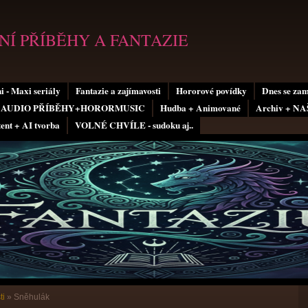
Í PŘÍBĚHY A FANTAZIE
i - Maxi seriály
Fantazie a zajímavosti
Hororové povídky
Dnes se za
AUDIO PŘÍBĚHY+HORORMUSIC
Hudba + Animované
Archiv + N
tent + AI tvorba
VOLNÉ CHVÍLE - sudoku aj..
ti
»
Sněhulák