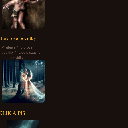
Hororové povídky
V rubrice " hororové
povídky " najdete úžasné
audio povídky.
KLIK A PIŠ