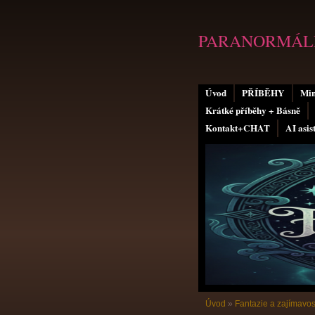
PARANORMÁLN
Úvod
PŘÍBĚHY
Min
Krátké příběhy + Básně
Kontakt+CHAT
AI asis
Úvod
»
Fantazie a zajímavos