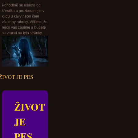
Pohodlně se usaďte do
křesílka a prozkoumejte v
klidu u kávy nebo čaje
všechny rubriky. Věříme, že
něco vás zaujme a budete
se vracet na tyto stránky.
ŽIVOT JE PES
ŽIVOT
JE
PES