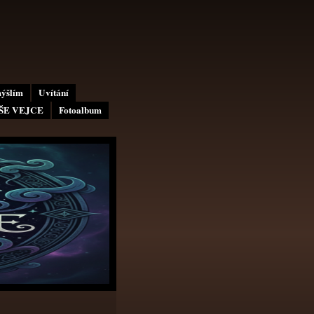
mýšlím
Uvítání
AŠE VEJCE
Fotoalbum