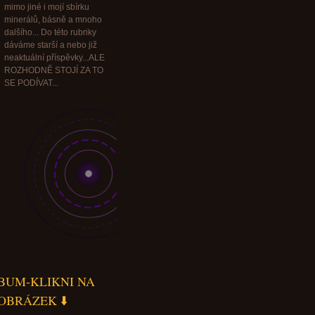
mimo jiné i mojí sbírku
minerálů, básně a mnoho
dalšího... Do této rubriky
dáváme starší a nebo již
neaktuální příspěvky...ALE
ROZHODNĚ STOJÍ ZA TO
SE PODÍVAT...
BUM-KLIKNI NA
OBRÁZEK ⬇️