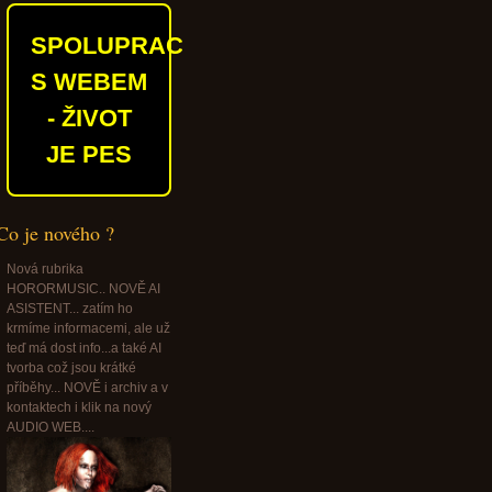
SPOLUPRACUJEME
S WEBEM
- ŽIVOT
JE PES
Co je nového ?
Nová rubrika
HORORMUSIC.. NOVĚ AI
ASISTENT... zatím ho
krmíme informacemi, ale už
teď má dost info...a také AI
tvorba což jsou krátké
příběhy... NOVĚ i archiv a v
kontaktech i klik na nový
AUDIO WEB....