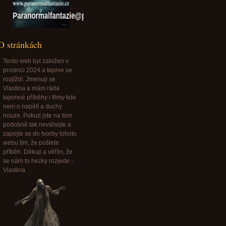
Paranormalfantazie@paranormalfantazie.cz
O stránkách
Tento web byl založen v
prosinci 2024 a teprve se
rozjíždí. Jmenuji se
Vlastina a mám ráda
tajemné příběhy i filmy kde
není o napětí a duchy
nouze. Pokud jste na tom
podobně tak neváhejte a
zapojte se do tvorby tohoto
webu tím, že pošlete
příběh. Děkuji a věřím, že
se nám to hezky rozjede -
Vlastina