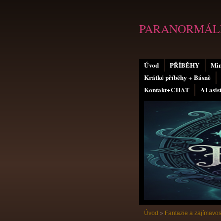
PARANORMÁLN
Úvod
PŘÍBĚHY
Min
Krátké příběhy + Básně
Kontakt+CHAT
AI asis
Úvod
»
Fantazie a zajímavos