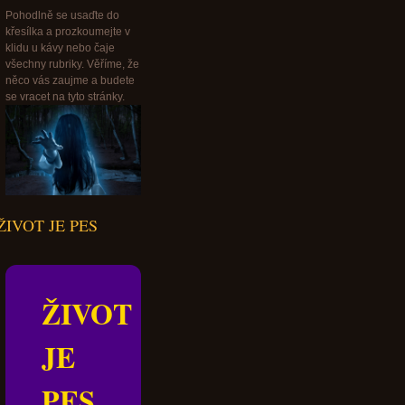
Pohodlně se usaďte do
křesílka a prozkoumejte v
klidu u kávy nebo čaje
všechny rubriky. Věříme, že
něco vás zaujme a budete
se vracet na tyto stránky.
ŽIVOT JE PES
ŽIVOT
JE
PES