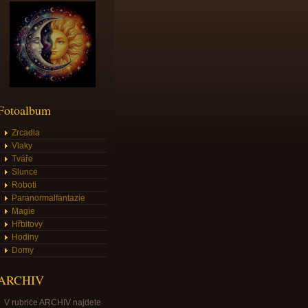
Fotoalbum
Zrcadla
Vlaky
Tváře
Slunce
Roboti
Paranormalfantazie
Magie
Hřbitovy
Hodiny
Domy
ARCHIV
V rubrice ARCHIV najdete