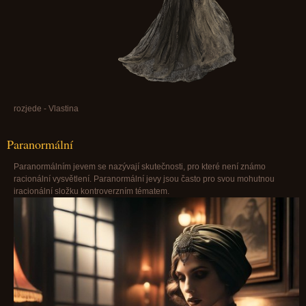
rozjede - Vlastina
Paranormální
Paranormálním jevem se nazývají skutečnosti, pro které není známo
racionální vysvětlení. Paranormální jevy jsou často pro svou mohutnou
iracionální složku kontroverzním tématem.