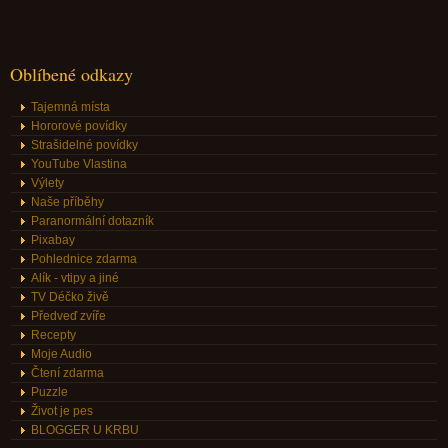
Oblíbené odkazy
Tajemná místa
Hororové povídky
Strašidelné povídky
YouTube Vlastina
Výlety
Naše příběhy
Paranormální dotazník
Pixabay
Pohlednice zdarma
Alík - vtipy a jiné
TV Déčko živě
Předveď zvíře
Recepty
Moje Audio
Čtení zdarma
Puzzle
Život je pes
BLOGGER U KRBU