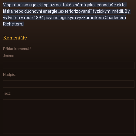
V spiritualismu je ektoplazma, také známá jako jednoduše ekto,
látka nebo duchovní energie „exteriorizovaná“ fyzickými médii. Byl
vytvořen v roce 1894 psychologickým výzkumníkem Charlesem
Richetem.
Komentáře
Přidat komentář
Jméno:
Nadpis:
Text: