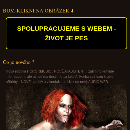
BUM-KLIKNI NA OBRÁZEK ⬇️
SPOLUPRACUJEME S WEBEM -
ŽIVOT JE PES
Co je nového ?
Nová rubrika HORORMUSIC.. NOVĚ AI ASISTENT... zatím ho krmíme
informacemi, ale už teď má dost info...a také AI tvorba což jsou krátké
příběhy... NOVĚ i archiv a v kontaktech i klik na nový AUDIO WEB....