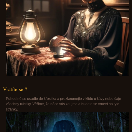
Vrátíte se ?
Pohodlně se usaďte do křesílka a prozkoumejte v klidu u kávy nebo čaje
všechny rubriky. Věříme, že něco vás zaujme a budete se vracet na tyto
stránky.