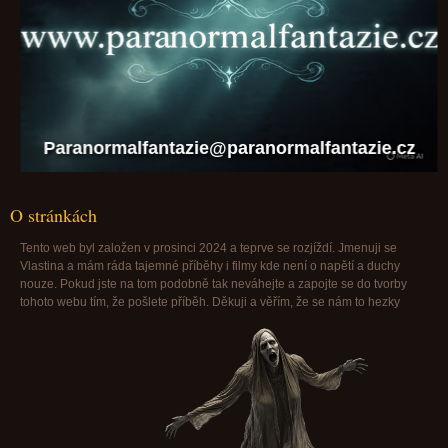
Paranormalfantazie@paranormalfantazie.cz
O stránkách
Tento web byl založen v prosinci 2024 a teprve se rozjíždí. Jmenuji se
Vlastina a mám ráda tajemné příběhy i filmy kde není o napětí a duchy
nouze. Pokud jste na tom podobně tak neváhejte a zapojte se do tvorby
tohoto webu tím, že pošlete příběh. Děkuji a věřím, že se nám to hezky