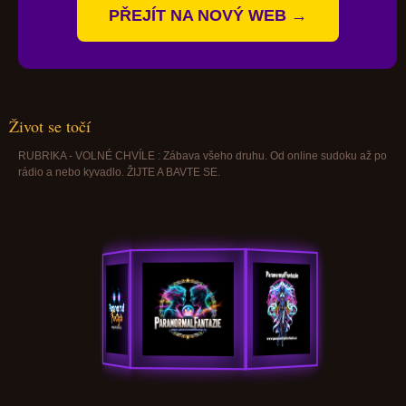
PŘEJÍT NA NOVÝ WEB →
Život se točí
RUBRIKA - VOLNÉ CHVÍLE : Zábava všeho druhu. Od online sudoku až po
rádio a nebo kyvadlo. ŽIJTE A BAVTE SE.