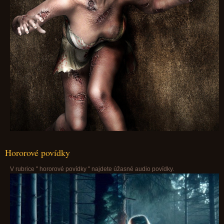
Hororové povídky
V rubrice " hororové povídky " najdete úžasné audio povídky.