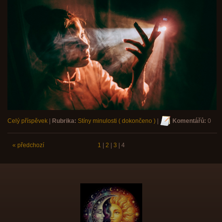
Celý příspěvek
|
Rubrika:
Stíny minulosti ( dokončeno )
|
Komentářů:
0
« předchozí
1
|
2
|
3
|
4