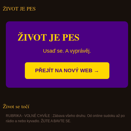
ŽIVOT JE PES
ŽIVOT JE PES
Usaď se. A vyprávěj.
PŘEJÍT NA NOVÝ WEB →
Život se točí
RUBRIKA - VOLNÉ CHVÍLE : Zábava všeho druhu. Od online sudoku až po
rádio a nebo kyvadlo. ŽIJTE A BAVTE SE.