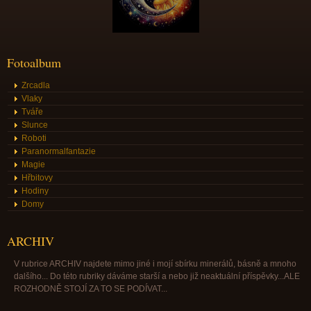
Fotoalbum
Zrcadla
Vlaky
Tváře
Slunce
Roboti
Paranormalfantazie
Magie
Hřbitovy
Hodiny
Domy
ARCHIV
V rubrice ARCHIV najdete mimo jiné i mojí sbírku minerálů, básně a mnoho
dalšího... Do této rubriky dáváme starší a nebo již neaktuální příspěvky...ALE
ROZHODNĚ STOJÍ ZA TO SE PODÍVAT...