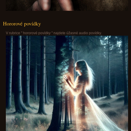
Hororové povídky
V rubrice " hororové povídky " najdete úžasné audio povídky.