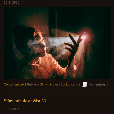
10. 8. 2025
Celý příspěvek
|
Rubrika:
Stíny minulosti ( dokončeno )
|
Komentářů:
0
Stíny minulosti část 33.
12. 8. 2025