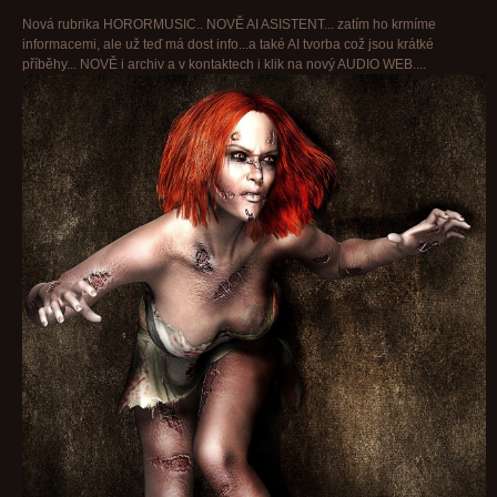
Nová rubrika HORORMUSIC.. NOVĚ AI ASISTENT... zatím ho krmíme
informacemi, ale už teď má dost info...a také AI tvorba což jsou krátké
příběhy... NOVĚ i archiv a v kontaktech i klik na nový AUDIO WEB....