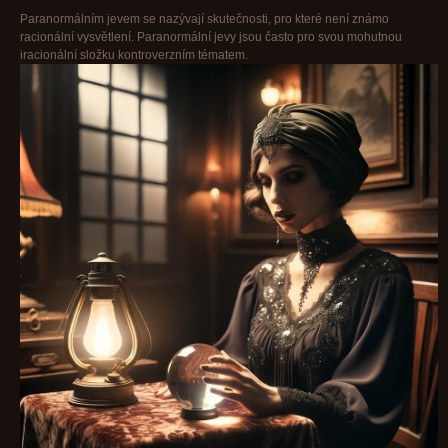
Paranormálním jevem se nazývají skutečnosti, pro které není známo
racionální vysvětlení. Paranormální jevy jsou často pro svou mohutnou
iracionální složku kontroverzním tématem.