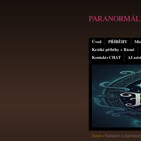
PARANORMÁLN
Úvod
PŘÍBĚHY
Min
Krátké příběhy + Básně
Kontakt+CHAT
AI asis
Úvod
»
Fantazie a zajímavos