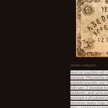
Ukázka v odkazech.
Není nic snazšího než 
minulostí. Přesvědčila 
základní pravidlo „hry"
hrát sám. Z blonďaté kr
oběšenec, jenž už to má
pochopit a při pátrání 
dřevěnou desku Ouija. N
lépe – zeptat se na mís