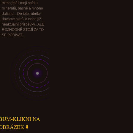
mimo jiné i mojí sbírku
minerálů, básně a mnoho
dalšího... Do této rubriky
dáváme starší a nebo již
neaktuální příspěvky...ALE
ROZHODNĚ STOJÍ ZA TO
SE PODÍVAT...
BUM-KLIKNI NA
OBRÁZEK ⬇️