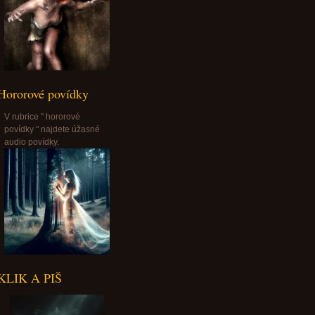
Hororové povídky
V rubrice " hororové
povídky " najdete úžasné
audio povídky.
KLIK A PIŠ