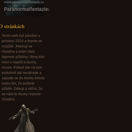
ranormalfantazie.cz
O stránkách
Tento web byl založen v
prosinci 2024 a teprve se
rozjíždí. Jmenuji se
Vlastina a mám ráda
tajemné příběhy i filmy kde
není o napětí a duchy
nouze. Pokud jste na tom
podobně tak neváhejte a
zapojte se do tvorby tohoto
webu tím, že pošlete
příběh. Děkuji a věřím, že
se nám to hezky rozjede -
Vlastina