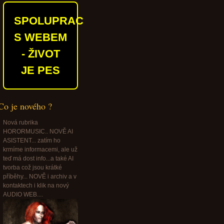
SPOLUPRACUJEME
S WEBEM
- ŽIVOT
JE PES
Co je nového ?
Nová rubrika
HORORMUSIC.. NOVĚ AI
ASISTENT... zatím ho
krmíme informacemi, ale už
teď má dost info...a také AI
tvorba což jsou krátké
příběhy... NOVĚ i archiv a v
kontaktech i klik na nový
AUDIO WEB....