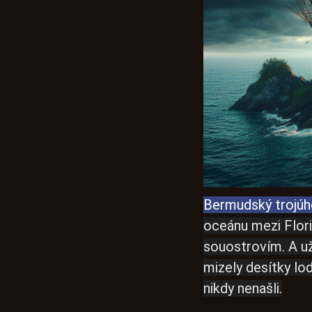
Bermudský trojúh
oceánu mezi Flor
souostrovím. A už 
mizely desítky lod
nikdy nenašli.