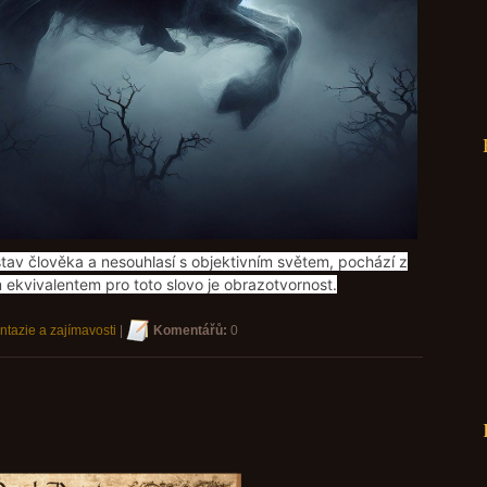
stav člověka a nesouhlasí s objektivním světem, pochází z
ekvivalentem pro toto slovo je obrazotvornost.
ntazie a zajímavosti
|
Komentářů:
0