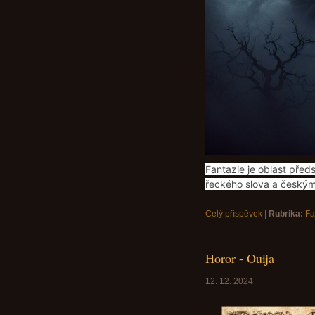
Fantazie je oblast před
řeckého slova a českým 
Celý příspěvek
|
Rubrika:
Fa
Horor - Ouija
12. 12. 2024