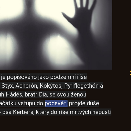
 je popisováno jako podzemní říše
Styx, Acherón, Kokýtos, Pyriflegethón a
bůh Hádés, bratr Dia, se svou ženou
ačátku vstupu do
podsvětí
projde duše
 psa Kerbera, který do říše mrtvých nepustí