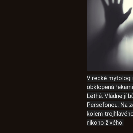
V řecké mytologii
obklopená řekami 
Léthé. Vládne jí 
Persefonou. Na z
kolem trojhlavého
nikoho živého.