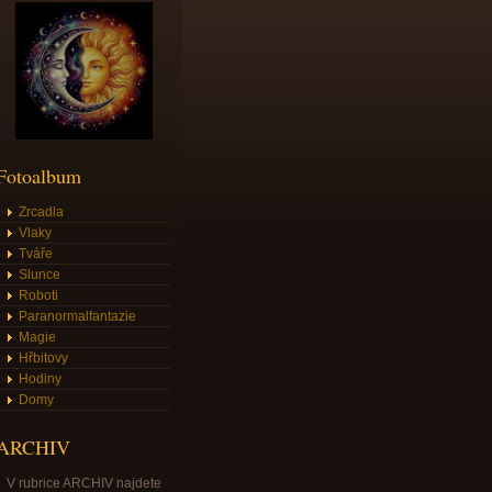
Fotoalbum
Zrcadla
Vlaky
Tváře
Slunce
Roboti
Paranormalfantazie
Magie
Hřbitovy
Hodiny
Domy
ARCHIV
V rubrice ARCHIV najdete