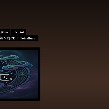
mýšlím
Uvítání
AŠE VEJCE
Fotoalbum