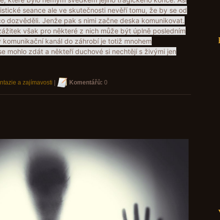
tistické seance ale ve skutečnosti nevěří tomu, že by se od
o dozvěděli. Jenže pak s nimi začne deska komunikovat.
ážitek však pro některé z nich může být úplně posledním
ný komunikační kanál do záhrobí je totiž mnohem
e mohlo zdát a někteří duchové si nechtějí s živými jen
ntazie a zajímavosti
|
Komentářů:
0