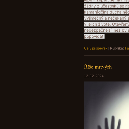
žádný z účastníků spiri
kamarádčina ducha něc
Výjimečný a nečekaný z
v jejich životě. Otevře
nebezpečnější, než by s
popovídat.
Celý příspěvek
|
Rubrika:
Fa
Říše mrtvých
12. 12. 2024