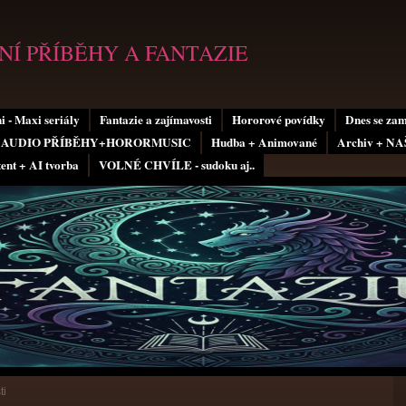
Í PŘÍBĚHY A FANTAZIE
i - Maxi seriály
Fantazie a zajímavosti
Hororové povídky
Dnes se za
AUDIO PŘÍBĚHY+HORORMUSIC
Hudba + Animované
Archiv + N
tent + AI tvorba
VOLNÉ CHVÍLE - sudoku aj..
ti