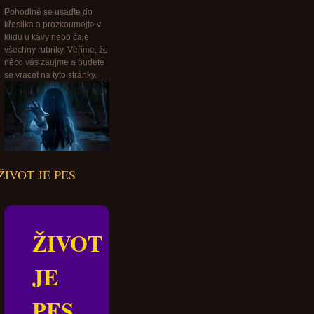
Pohodlně se usaďte do
křesílka a prozkoumejte v
klidu u kávy nebo čaje
všechny rubriky. Věříme, že
něco vás zaujme a budete
se vracet na tyto stránky.
ŽIVOT JE PES
ŽIVOT
JE
PES