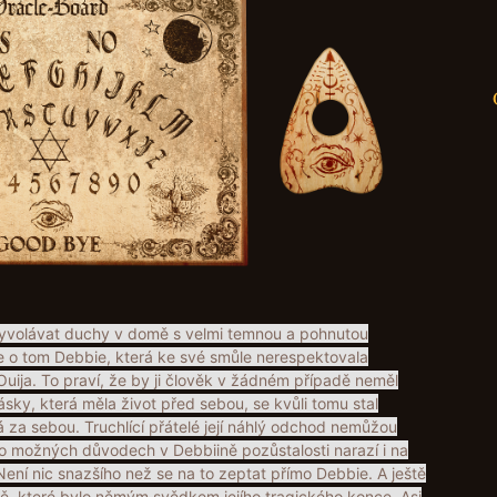
Paranormalfantazie@pa
vyvolávat duchy v domě s velmi temnou a pohnutou
se o tom Debbie, která ke své smůle nerespektovala
 Ouija. To praví, že by ji člověk v žádném případě neměl
ásky, která měla život před sebou, se kvůli tomu stal
 za sebou. Truchlící přátelé její náhlý odchod nemůžou
po možných důvodech v Debbiině pozůstalosti narazí i na
ení nic snazšího než se na to zeptat přímo Debbie. A ještě
tě, které bylo němým svědkem jejího tragického konce. Asi