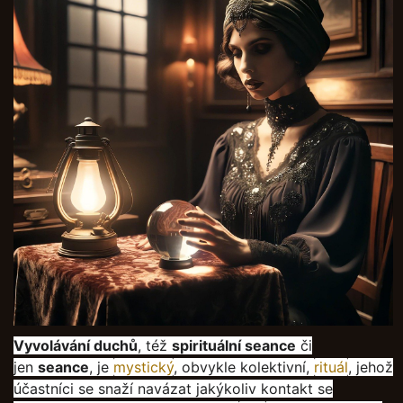
Vyvolávání duchů
, též
spirituální seance
či
jen
seance
, je
mystický
, obvykle kolektivní,
rituál
, jehož
účastníci se snaží navázat jakýkoliv kontakt se