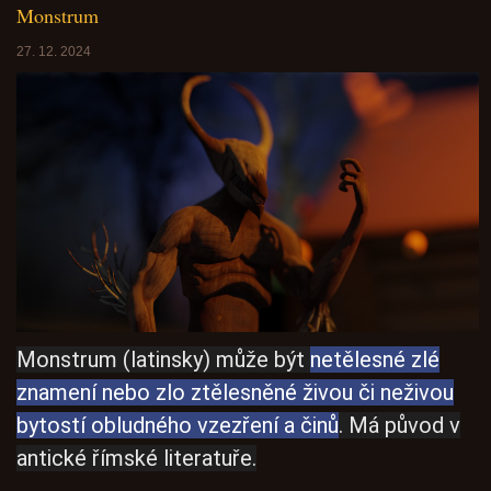
Monstrum
27. 12. 2024
Monstrum (latinsky) může být
netělesné zlé
znamení nebo zlo ztělesněné živou či neživou
bytostí obludného vzezření a činů
. Má původ v
antické římské literatuře.