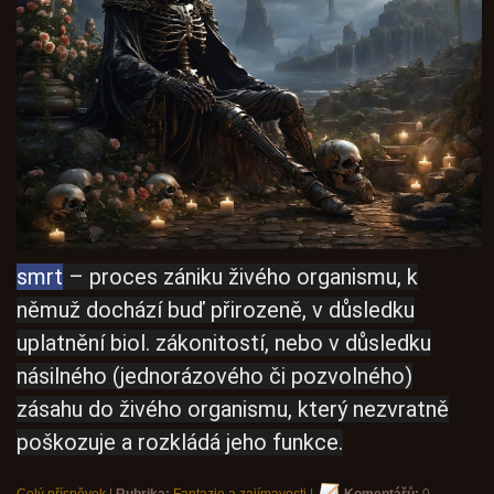
smrt
– proces zániku živého organismu, k
němuž dochází buď přirozeně, v důsledku
uplatnění biol. zákonitostí, nebo v důsledku
násilného (jednorázového či pozvolného)
zásahu do živého organismu, který nezvratně
poškozuje a rozkládá jeho funkce.
Celý příspěvek
|
Rubrika:
Fantazie a zajímavosti
|
Komentářů:
0