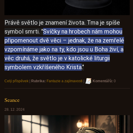
Právě světlo je znamení života. Tma je spíše
symbol smrti. "
Svíčky na hrobech nám mohou
připomenout dvě věci – jednak, že na zemřelé
vzpomínáme jako na ty, kdo jsou u Boha živí, a
věc druhá, že světlo je v katolické liturgii
symbolem vzkříšeného Krista
."
Celý příspěvek
|
Rubrika:
Fantazie a zajímavosti
|
Komentářů:
0
Seance
28. 12. 2024