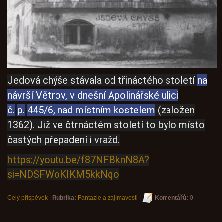
Jedová chýše stávala od třináctého století
na
návrší Větrov, v dnešní Apolinářské ulici
č.
p.
445/6, nad místním kostelem
(založen
1362). Již ve čtrnáctém století to bylo místo
častých přepadení i vražd.
https://youtu.be/f87NFBknN8A?
si=NDSFWoKIKM5kkNqo
Celý příspěvek
|
Rubrika:
Fantazie a zajímavosti
|
Komentářů:
0