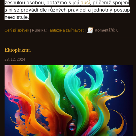
zesnulou osobou, potažmo s její
duší
, přičemž spojení
s ní se provádí dle různých pravidel a jednotný postup
neexistuje.
Celý příspěvek
|
Rubrika:
Fantazie a zajímavosti
|
Komentářů:
0
Ektoplazma
28. 12. 2024