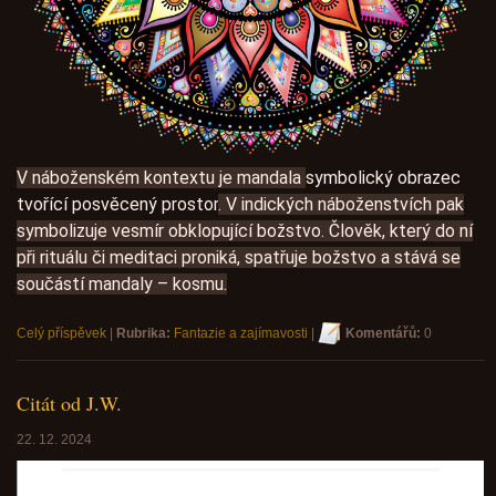
V náboženském kontextu je mandala
symbolický obrazec
tvořící posvěcený prostor
. V indických náboženstvích pak
symbolizuje vesmír obklopující božstvo. Člověk, který do ní
při rituálu či meditaci proniká, spatřuje božstvo a stává se
součástí mandaly – kosmu.
Celý příspěvek
|
Rubrika:
Fantazie a zajímavosti
|
Komentářů:
0
Citát od J.W.
22. 12. 2024