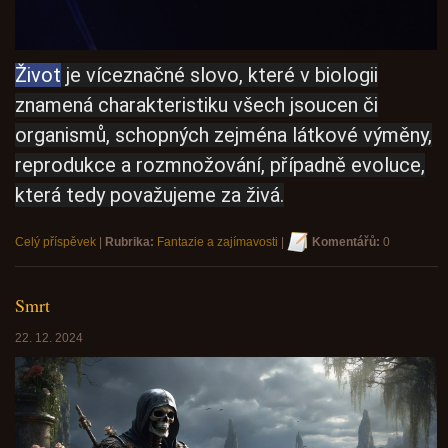
Život
je víceznačné slovo, které v biologii
znamená charakteristiku všech jsoucen či
organismů, schopných zejména látkové výměny,
reprodukce a rozmnožování, případně evoluce,
která tedy považujeme za živá.
Celý příspěvek
|
Rubrika:
Fantazie a zajímavosti
|
Komentářů:
0
Smrt
22. 12. 2024