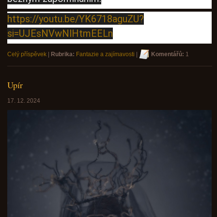
https://youtu.be/YK6718aguZU?
si=UJEsNVwNlHtmEELn
Celý příspěvek
|
Rubrika:
Fantazie a zajímavosti
|
Komentářů:
1
Upír
17. 12. 2024