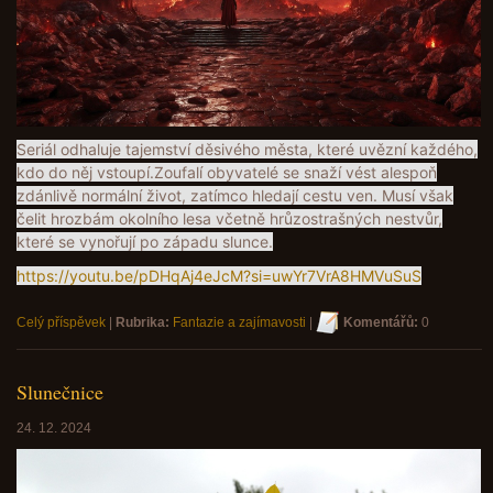
Seriál odhaluje tajemství děsivého města, které uvězní každého,
kdo do něj vstoupí.
Zoufalí obyvatelé se snaží vést alespoň
zdánlivě normální život, zatímco hledají cestu ven. Musí však
čelit hrozbám okolního lesa včetně hrůzostrašných nestvůr,
které se vynořují po západu slunce.
https://youtu.be/pDHqAj4eJcM?si=uwYr7VrA8HMVuSuS
Celý příspěvek
|
Rubrika:
Fantazie a zajímavosti
|
Komentářů:
0
Slunečnice
24. 12. 2024