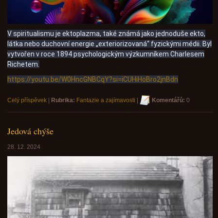
V spiritualismu je ektoplazma, také známá jako jednoduše ekto,
látka nebo duchovní energie „exteriorizovaná“ fyzickými médii. Byl
vytvořen v roce 1894 psychologickým výzkumníkem Charlesem
Richetem.
https://youtu.be/W0HncGNBCqY?si=iCUHiHoBro2jnBdn
Celý příspěvek
|
Rubrika:
Fantazie a zajímavosti
|
Komentářů:
0
Jedová chýše
28. 12. 2024