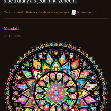
s pěti druhy a s jedním křížencem.
Celý příspěvek
|
Rubrika:
Fantazie a zajímavosti
|
Komentářů:
0
Mandala
23. 12. 2024