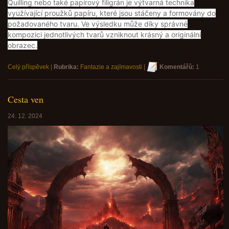
Quilling nebo také papírový filigrán je výtvarná technika
využívající proužků papíru, které jsou stáčeny a formovány do
požadovaného tvaru. Ve výsledku může díky správné
kompozici jednotlivých tvarů vzniknout krásný a originální
obrazec.
Celý příspěvek
|
Rubrika:
Fantazie a zajímavosti
|
Komentářů:
1
Cesta ven
24. 12. 2024