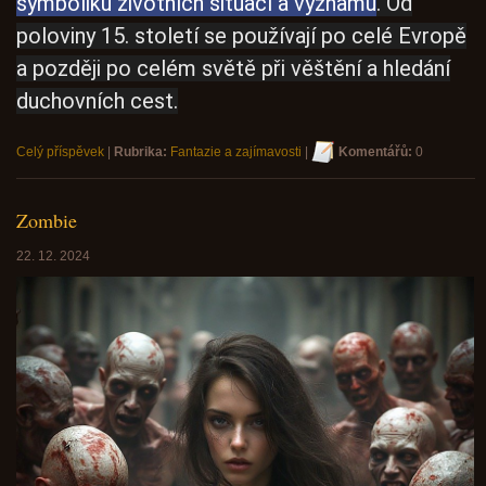
symboliku životních situací a významů
. Od
poloviny 15. století se používají po celé Evropě
a později po celém světě při věštění a hledání
duchovních cest.
Celý příspěvek
|
Rubrika:
Fantazie a zajímavosti
|
Komentářů:
0
Zombie
22. 12. 2024