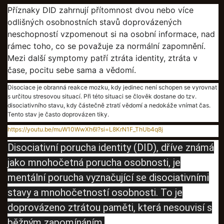
Příznaky DID zahrnují přítomnost dvou nebo více
odlišných osobnostních stavů doprovázených
neschopností vzpomenout si na osobní informace, nad
rámec toho, co se považuje za normální zapomnění.
Mezi další symptomy patří ztráta identity, ztráta v
čase, pocitu sebe sama a vědomí.
Disociace je obranná reakce mozku, kdy jedinec není schopen se vyrovnat
s určitou stresovou situací. Při této situaci se člověk dostane do tzv.
disociativního stavu, kdy částečně ztratí vědomí a nedokáže vnímat čas.
Tento stav je často doprovázen tiky.
https://youtu.be/muW10WwXh6I?si=L8KrN1F_ThUb4q8j
Disociativní porucha identity (DID), dříve známá
jako mnohočetná porucha osobnosti, je
mentální porucha vyznačující se disociativními
stavy a mnohočetností osobnosti. To je
doprovázeno ztrátou paměti, která nesouvisí s
běžným zapomínáním.