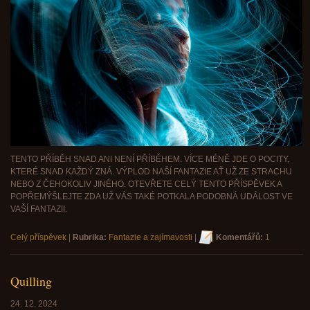
TENTO PŘÍBĚH SNAD ANI NENÍ PŘÍBĚHEM. VÍCE MÉNĚ JDE O POCITY,
KTERÉ SNAD KAŽDÝ ZNÁ. VÝPLOD NAŠÍ FANTAZIE AŤ UŽ ZE STRACHU
NEBO Z ČEHOKOLIV JINÉHO. OTEVŘETE CELÝ TENTO PŘÍSPĚVEK A
POPŘEMÝŠLEJTE ZDA UŽ VÁS TAKÉ POTKALA PODOBNÁ UDÁLOST VE
VAŠÍ FANTAZII.
Celý příspěvek
|
Rubrika:
Fantazie a zajímavosti
|
Komentářů:
1
Quilling
24. 12. 2024