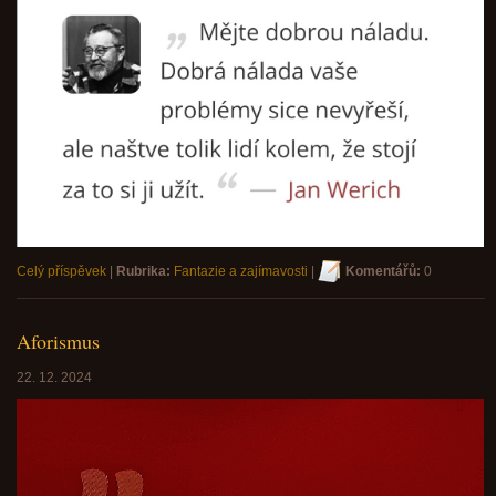
Celý příspěvek
|
Rubrika:
Fantazie a zajímavosti
|
Komentářů:
0
Aforismus
22. 12. 2024