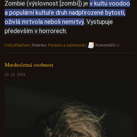
Zombie (výslovnost [zombí]) je
v kultu voodoo
a populární kultuře druh nadpřirozené bytosti,
oživlá mrtvola neboli nemrtvý
. Vystupuje
především v horrorech.
Celý příspěvek
|
Rubrika:
Fantazie a zajímavosti
|
Komentářů:
0
Mnohočetná osobnost
22. 12. 2024